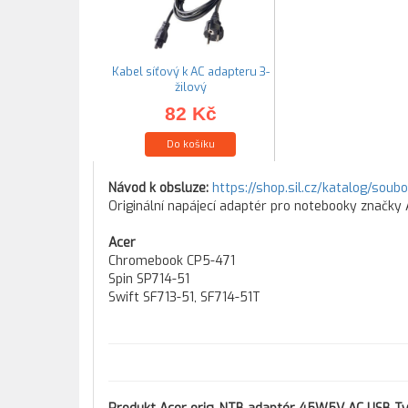
Kabel síťový k AC adapteru 3-
žilový
82 Kč
Do košíku
Návod k obsluze:
https://shop.sil.cz/katalog/soub
Originální napájecí adaptér pro notebooky značky
Acer
Chromebook CP5-471
Spin SP714-51
Swift SF713-51, SF714-51T