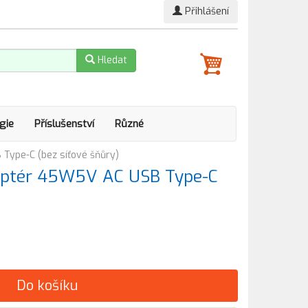
Přihlášení
Hledat
gie
Příslušenství
Různé
Type-C (bez síťové šňůry)
daptér 45W5V AC USB Type-C
Do košíku