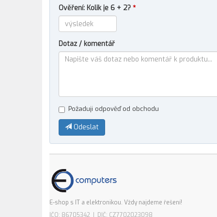
Ověření: Kolik je 6 + 2?
*
Dotaz / komentář
Požaduji odpověď od obchodu
Odeslat
E-shop s IT a elektronikou. Vždy najdeme řešení!
IČO: 86705342 | DIČ: CZ7702023098