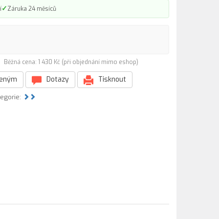
✓
í
Záruka 24 měsíců
0)
Běžná cena: 1 430 Kč (při objednání mimo eshop)
beným
Dotazy
Tisknout
tegorie: