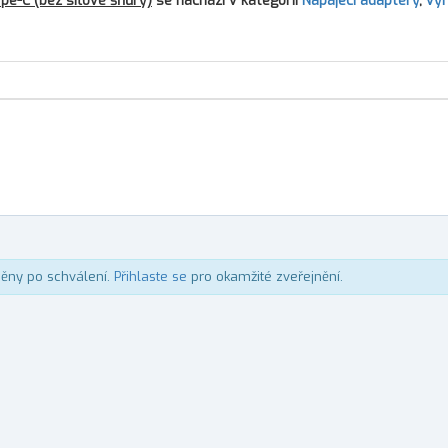
e-C (bez síťové šňůry)
se nachází v kategorii
Napájecí adaptéry
,
vý
něny po schválení.
Přihlaste se
pro okamžité zveřejnění.