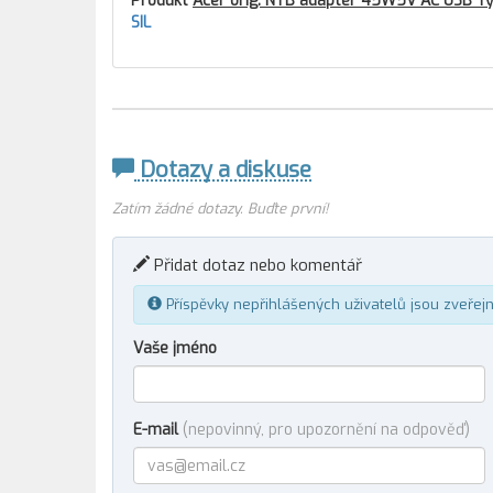
Produkt
Acer orig. NTB adaptér 45W5V AC USB Typ
SIL
Dotazy a diskuse
Zatím žádné dotazy. Buďte první!
Přidat dotaz nebo komentář
Příspěvky nepřihlášených uživatelů jsou zveřej
Vaše jméno
E-mail
(nepovinný, pro upozornění na odpověď)