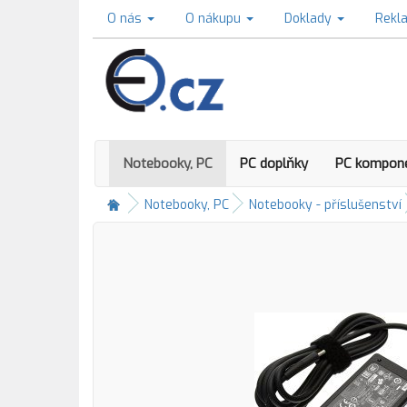
O nás
O nákupu
Doklady
Rekl
Notebooky, PC
PC doplňky
PC kompon
Notebooky, PC
Notebooky - příslušenství