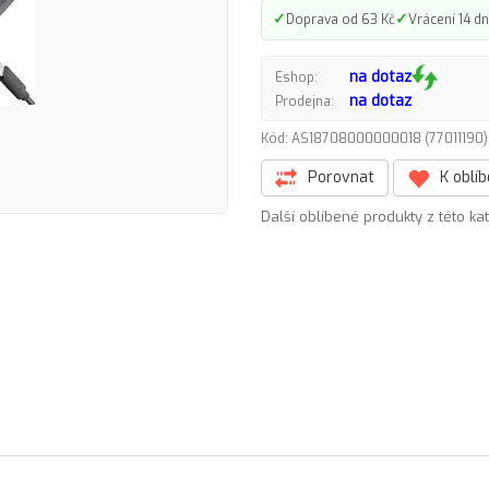
✓
✓
Doprava od 63 Kč
Vrácení 14 dn
na dotaz
Eshop:
na dotaz
Prodejna:
Kód: AS18708000000018 (7701119
Porovnat
K oblí
Další oblíbené produkty z této ka