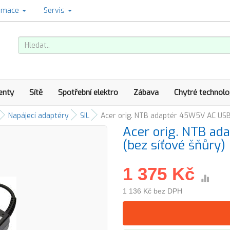
amace
Servis
enty
Sítě
Spotřební elektro
Zábava
Chytré technolo
Napájecí adaptéry
SIL
Acer orig. NTB adaptér 45W5V AC USB 
Acer orig. NTB a
(bez síťové šňůry)
1 375 Kč
1 136 Kč bez DPH