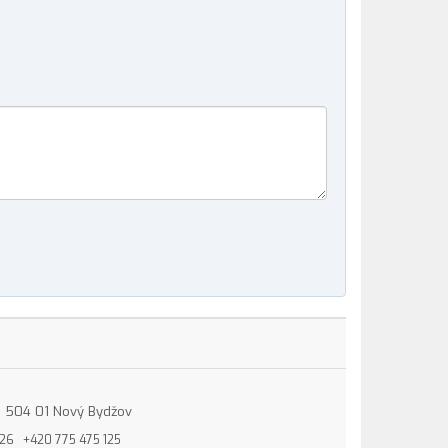
15, 504 01 Nový Bydžov
826
+420 775 475 125