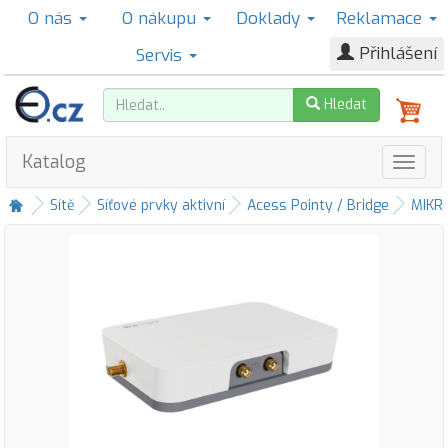
O nás
O nákupu
Doklady
Reklamace
Přihlášení
Servis
Hledat
Katalog
Sítě
Síťové prvky aktivní
Acess Pointy / Bridge
MIKR