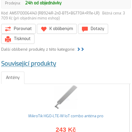
24h od objednávky
Prodejna:
Kód: AM51700064143 (RB924iR-2nD-BT5+BG770A+R11e-LR)
Běžná cena: 3
709 Kč (při objednání mimo eshop)
Porovnat
K oblíbeným
Dotazy
Tisknout
Další oblíbené produkty z této kategorie:
Související produkty
Antény
MikroTik HGO-LTE-W IoT combo anténa pro
243 Kč