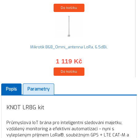
Do košíku
Mikrotik 868_Omni_antenna LoRa, 6.5dBi,
1 119 Kč
Do košíku
Popis
Parametry
KNOT LR8G kit
Průmyslová IoT brána pro inteligentní sledování majetku,
vzdálený monitoring a efektivní automatizaci – nyní s
vylepšeným příjmem LoRa®, souběžným GPS + LTE CAT-M a