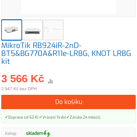
MikroTik RB924iR-2nD-
BT5&BG770A&R11e-LR8G, KNOT LR8G
kit
3 566 Kč
2 947 Kč bez DPH
Do košíku
✓
✓
✓
Doprava od 63 Kč
Vrácení 14 dní
Záruka 24 měsíců
skladem
Eshop: