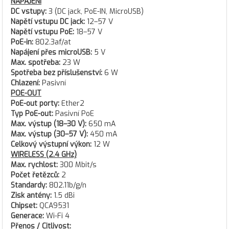
NAPÁJENÍ
DC vstupy:
3 (DC jack, PoE-IN, MicroUSB)
Napětí vstupu DC jack:
12–57 V
Napětí vstupu PoE:
18–57 V
PoE-in:
802.3af/at
Napájení přes microUSB:
5 V
Max. spotřeba:
23 W
Spotřeba bez příslušenství:
6 W
Chlazení:
Pasivní
POE-OUT
PoE-out porty:
Ether2
Typ PoE-out:
Pasivní PoE
Max. výstup (18–30 V):
650 mA
Max. výstup (30–57 V):
450 mA
Celkový výstupní výkon:
12 W
WIRELESS (2.4 GHz)
Max. rychlost:
300 Mbit/s
Počet řetězců:
2
Standardy:
802.11b/g/n
Zisk antény:
1.5 dBi
Chipset:
QCA9531
Generace:
Wi-Fi 4
Přenos / Citlivost: