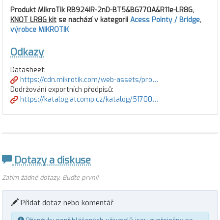
Produkt
MikroTik RB924iR-2nD-BT5&BG770A&R11e-LR8G,
KNOT LR8G kit
se nachází v kategorii
Acess Pointy / Bridge
,
výrobce MIKROTIK
Odkazy
Datasheet:
https://cdn.mikrotik.com/web-assets/pro…
Dodržování exportních předpisů:
https://katalog.atcomp.cz/katalog/51700…
Dotazy a diskuse
Zatím žádné dotazy. Buďte první!
Přidat dotaz nebo komentář