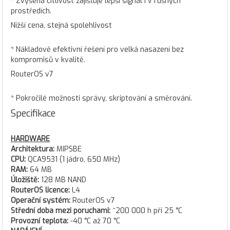
* Zvýšená citlivost zajišťuje lepší signál i v rušných
prostředích.
Nižší cena, stejná spolehlivost
* Nákladově efektivní řešení pro velká nasazení bez
kompromisů v kvalitě.
RouterOS v7
* Pokročilé možnosti správy, skriptování a směrování.
Specifikace
HARDWARE
Architektura:
MIPSBE
CPU:
QCA9531 (1 jádro, 650 MHz)
RAM:
64 MB
Úložiště:
128 MB NAND
RouterOS licence:
L4
Operační systém:
RouterOS v7
Střední doba mezi poruchami:
~200 000 h při 25 °C
Provozní teplota:
-40 °C až 70 °C