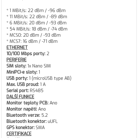
* 1 MBit/s: 22 dBm / -96 dBm
* 11 MBit/s: 22 dBm / -89 dBm
* 6 MBit/s: 20 dBm / -93 dBm
* 54 MBit/s: 18 dBm / -74 dBm
* MCS0: 20 dBm / -93 dBm
* MCS7: 16 dBm / -71 dBm
ETHERNET
10/100 Mbps porty:
2
PERIFERIE
SIM sloty:
1x Nano SIM
MiniPCI-e sloty:
1
USB porty:
1 (microUSB type AB)
Max. USB proud:
1 A
Serial port:
RS485
DALŠÍ FUNKCE
Monitor teploty PCB:
Ano
Monitor napětí:
Ano
Bluetooth verze:
5.2
Bluetooth konektor:
uUFL
GPS konektor:
SMA
CERTIFIKACE