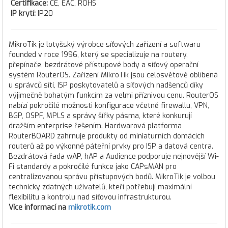
Certifikace:
CE, EAC, ROHS
IP krytí:
IP20
MikroTik je lotyšský výrobce síťových zařízení a softwaru
founded v roce 1996, který se specializuje na routery,
přepínače, bezdrátové přístupové body a síťový operační
systém RouterOS. Zařízení MikroTik jsou celosvětově oblíbená
u správců sítí, ISP poskytovatelů a síťových nadšenců díky
výjimečně bohatým funkcím za velmi příznivou cenu. RouterOS
nabízí pokročilé možnosti konfigurace včetně firewallu, VPN,
BGP, OSPF, MPLS a správy šířky pásma, které konkurují
dražším enterprise řešením. Hardwarová platforma
RouterBOARD zahrnuje produkty od miniaturních domácích
routerů až po výkonné páteřní prvky pro ISP a datová centra.
Bezdrátová řada wAP, hAP a Audience podporuje nejnovější Wi-
Fi standardy a pokročilé funkce jako CAPsMAN pro
centralizovanou správu přístupových bodů. MikroTik je volbou
technicky zdatných uživatelů, kteří potřebují maximální
flexibilitu a kontrolu nad síťovou infrastrukturou.
Více informací na
mikrotik.com