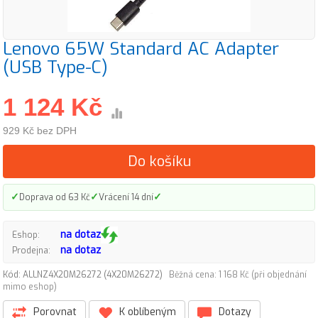
Lenovo 65W Standard AC Adapter
(USB Type-C)
1 124 Kč
929 Kč bez DPH
Do košíku
✓
✓
✓
Doprava od 63 Kč
Vrácení 14 dní
na dotaz
Eshop:
na dotaz
Prodejna:
Kód: ALLNZ4X20M26272 (4X20M26272)
Běžná cena: 1 168 Kč (při objednání
mimo eshop)
Porovnat
K oblíbeným
Dotazy