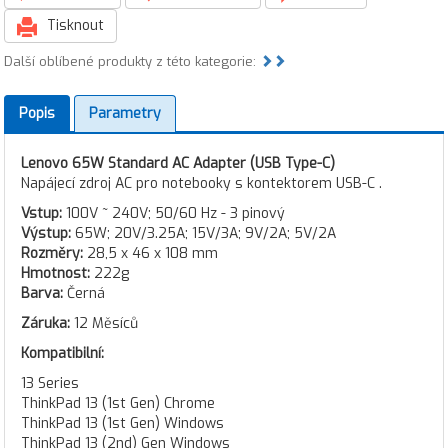
Tisknout
Další oblíbené produkty z této kategorie:
Popis
Parametry
Lenovo 65W Standard AC Adapter (USB Type-C)
Napájecí zdroj AC pro notebooky s kontektorem USB-C .
Vstup:
100V ~ 240V; 50/60 Hz - 3 pinový
Výstup:
65W; 20V/3.25A; 15V/3A; 9V/2A; 5V/2A
Rozměry:
28,5 x 46 x 108 mm
Hmotnost:
222g
Barva:
Černá
Záruka:
12 Měsíců
Kompatibilní:
13 Series
ThinkPad 13 (1st Gen) Chrome
ThinkPad 13 (1st Gen) Windows
ThinkPad 13 (2nd) Gen Windows