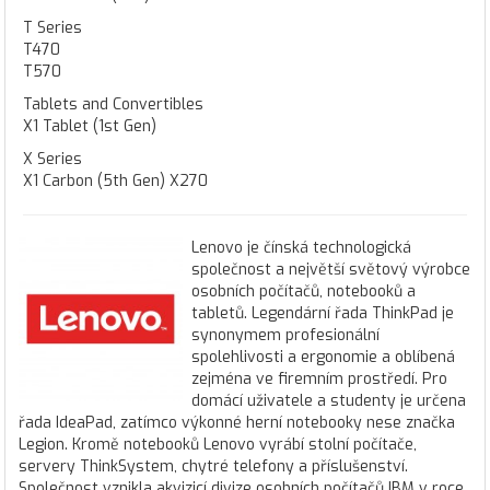
T Series
T470
T570
Tablets and Convertibles
X1 Tablet (1st Gen)
X Series
X1 Carbon (5th Gen) X270
Lenovo je čínská technologická
společnost a největší světový výrobce
osobních počítačů, notebooků a
tabletů. Legendární řada ThinkPad je
synonymem profesionální
spolehlivosti a ergonomie a oblíbená
zejména ve firemním prostředí. Pro
domácí uživatele a studenty je určena
řada IdeaPad, zatímco výkonné herní notebooky nese značka
Legion. Kromě notebooků Lenovo vyrábí stolní počítače,
servery ThinkSystem, chytré telefony a příslušenství.
Společnost vznikla akvizicí divize osobních počítačů IBM v roce