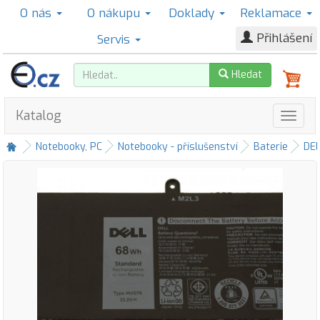
O nás
O nákupu
Doklady
Reklamace
Přihlášení
Servis
Hledat
Katalog
Notebooky, PC
Notebooky - příslušenství
Baterie
DE