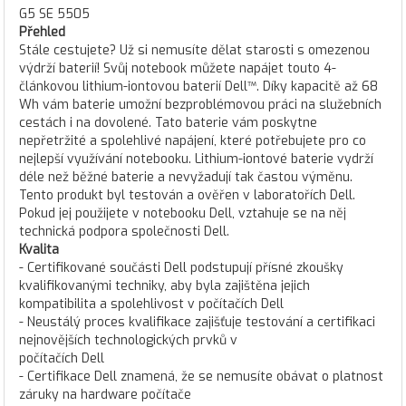
G5 SE 5505
Přehled
Stále cestujete? Už si nemusíte dělat starosti s omezenou
výdrží baterií! Svůj notebook můžete napájet touto 4-
článkovou lithium-iontovou baterií Dell™. Díky kapacitě až 68
Wh vám baterie umožní bezproblémovou práci na služebních
cestách i na dovolené. Tato baterie vám poskytne
nepřetržité a spolehlivé napájení, které potřebujete pro co
nejlepší využívání notebooku. Lithium-iontové baterie vydrží
déle než běžné baterie a nevyžadují tak častou výměnu.
Tento produkt byl testován a ověřen v laboratořích Dell.
Pokud jej použijete v notebooku Dell, vztahuje se na něj
technická podpora společnosti Dell.
Kvalita
- Certifikované součásti Dell podstupují přísné zkoušky
kvalifikovanými techniky, aby byla zajištěna jejich
kompatibilita a spolehlivost v počítačích Dell
- Neustálý proces kvalifikace zajišťuje testování a certifikaci
nejnovějších technologických prvků v
počítačích Dell
- Certifikace Dell znamená, že se nemusíte obávat o platnost
záruky na hardware počítače