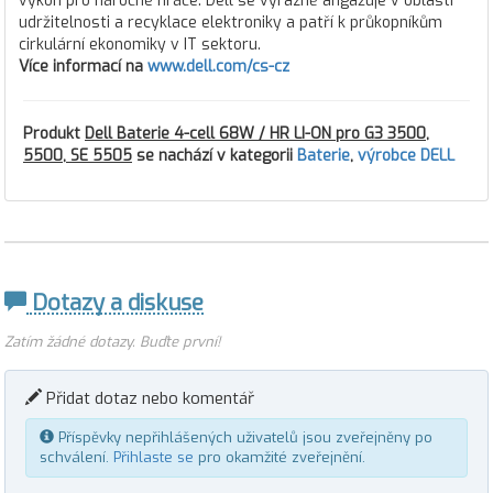
výkon pro náročné hráče. Dell se výrazně angažuje v oblasti
udržitelnosti a recyklace elektroniky a patří k průkopníkům
cirkulární ekonomiky v IT sektoru.
Více informací na
www.dell.com/cs-cz
Produkt
Dell Baterie 4-cell 68W / HR LI-ON pro G3 3500,
5500, SE 5505
se nachází v kategorii
Baterie
,
výrobce DELL
Dotazy a diskuse
Zatím žádné dotazy. Buďte první!
Přidat dotaz nebo komentář
Příspěvky nepřihlášených uživatelů jsou zveřejněny po
schválení.
Přihlaste se
pro okamžité zveřejnění.