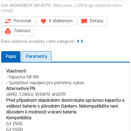
Kód: ADDN451BCPY (451-BCPY)
Běžná cena: 2 228 Kč (při objednání mimo
eshop)
Porovnat
K oblíbeným
Dotazy
Tisknout
Další oblíbené produkty z této kategorie:
Popis
Parametry
Vlastnosti
- Kapacita 68 Wh
- Spolehlivé napájení pro potřebný výkon
Alternativní PN
JJRRD, 72WGV, W5W19, MV07R
Před případným objednáním zkontrolujte správnou kapacitu a
velikost baterie s původním článkem. Nekompatibilita není
důvodem k možnosti vrácení baterie.
Kompatibilita
G3 3500
G3 5500