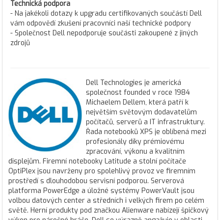
Technická podpora
- Na jakékoli dotazy k upgradu certifikovaných součástí Dell
vám odpovědí zkušení pracovníci naší technické podpory
- Společnost Dell nepodporuje součásti zakoupené z jiných
zdrojů
Dell Technologies je americká
společnost founded v roce 1984
Michaelem Dellem, která patří k
největším světovým dodavatelům
počítačů, serverů a IT infrastruktury.
Řada notebooků XPS je oblíbená mezi
profesionály díky prémiovému
zpracování, výkonu a kvalitním
displejům. Firemní notebooky Latitude a stolní počítače
OptiPlex jsou navrženy pro spolehlivý provoz ve firemním
prostředí s dlouhodobou servisní podporou. Serverová
platforma PowerEdge a úložné systémy PowerVault jsou
volbou datových center a středních i velkých firem po celém
světě. Herní produkty pod značkou Alienware nabízejí špičkový