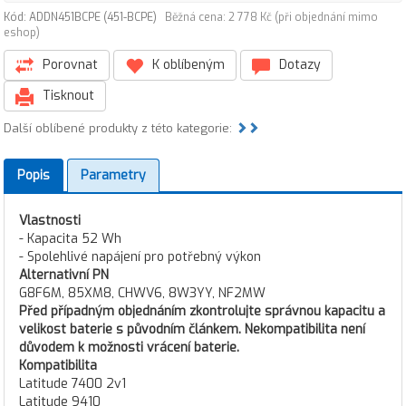
Kód: ADDN451BCPE (451-BCPE)
Běžná cena: 2 778 Kč (při objednání mimo
eshop)
Porovnat
K oblíbeným
Dotazy
Tisknout
Další oblíbené produkty z této kategorie:
Popis
Parametry
Vlastnosti
- Kapacita 52 Wh
- Spolehlivé napájení pro potřebný výkon
Alternativní PN
G8F6M, 85XM8, CHWV6, 8W3YY, NF2MW
Před případným objednáním zkontrolujte správnou kapacitu a
velikost baterie s původním článkem. Nekompatibilita není
důvodem k možnosti vrácení baterie.
Kompatibilita
Latitude 7400 2v1
Latitude 9410