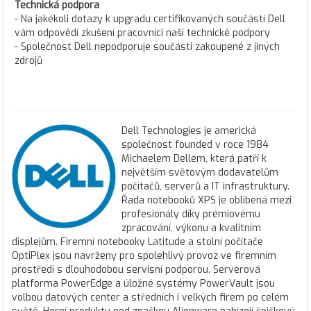
Technická podpora
- Na jakékoli dotazy k upgradu certifikovaných součástí Dell
vám odpovědí zkušení pracovníci naší technické podpory
- Společnost Dell nepodporuje součásti zakoupené z jiných
zdrojů
Dell Technologies je americká
společnost founded v roce 1984
Michaelem Dellem, která patří k
největším světovým dodavatelům
počítačů, serverů a IT infrastruktury.
Řada notebooků XPS je oblíbená mezi
profesionály díky prémiovému
zpracování, výkonu a kvalitním
displejům. Firemní notebooky Latitude a stolní počítače
OptiPlex jsou navrženy pro spolehlivý provoz ve firemním
prostředí s dlouhodobou servisní podporou. Serverová
platforma PowerEdge a úložné systémy PowerVault jsou
volbou datových center a středních i velkých firem po celém