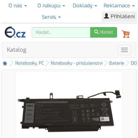
O nás
O nákupu
Doklady
Reklamace
Přihlášení
Servis
Hledat
Katalog
Notebooky, PC
Notebooky - příslušenství
Baterie
DE