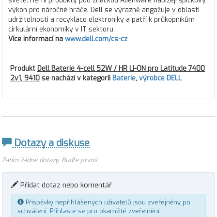
světě. Herní produkty pod značkou Alienware nabízejí špičkový
výkon pro náročné hráče. Dell se výrazně angažuje v oblasti
udržitelnosti a recyklace elektroniky a patří k průkopníkům
cirkulární ekonomiky v IT sektoru.
Více informací na
www.dell.com/cs-cz
Produkt
Dell Baterie 4-cell 52W / HR LI-ON pro Latitude 7400
2v1, 9410
se nachází v kategorii
Baterie
,
výrobce DELL
Dotazy a diskuse
Zatím žádné dotazy. Buďte první!
Přidat dotaz nebo komentář
Příspěvky nepřihlášených uživatelů jsou zveřejněny po
schválení.
Přihlaste se
pro okamžité zveřejnění.