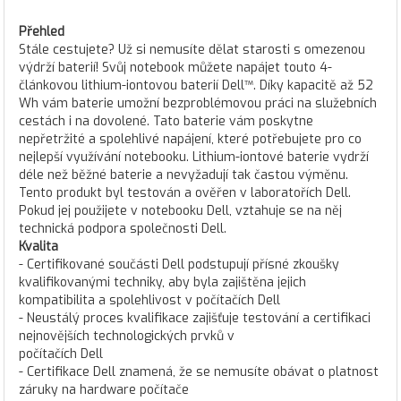
Přehled
Stále cestujete? Už si nemusíte dělat starosti s omezenou
výdrží baterií! Svůj notebook můžete napájet touto 4-
článkovou lithium-iontovou baterií Dell™. Díky kapacitě až 52
Wh vám baterie umožní bezproblémovou práci na služebních
cestách i na dovolené. Tato baterie vám poskytne
nepřetržité a spolehlivé napájení, které potřebujete pro co
nejlepší využívání notebooku. Lithium-iontové baterie vydrží
déle než běžné baterie a nevyžadují tak častou výměnu.
Tento produkt byl testován a ověřen v laboratořích Dell.
Pokud jej použijete v notebooku Dell, vztahuje se na něj
technická podpora společnosti Dell.
Kvalita
- Certifikované součásti Dell podstupují přísné zkoušky
kvalifikovanými techniky, aby byla zajištěna jejich
kompatibilita a spolehlivost v počítačích Dell
- Neustálý proces kvalifikace zajišťuje testování a certifikaci
nejnovějších technologických prvků v
počítačích Dell
- Certifikace Dell znamená, že se nemusíte obávat o platnost
záruky na hardware počítače