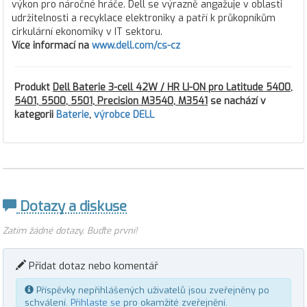
výkon pro náročné hráče. Dell se výrazně angažuje v oblasti
udržitelnosti a recyklace elektroniky a patří k průkopníkům
cirkulární ekonomiky v IT sektoru.
Více informací na
www.dell.com/cs-cz
Produkt
Dell Baterie 3-cell 42W / HR LI-ON pro Latitude 5400,
5401, 5500, 5501, Precision M3540, M3541
se nachází v
kategorii
Baterie
,
výrobce DELL
Dotazy a diskuse
Zatím žádné dotazy. Buďte první!
Přidat dotaz nebo komentář
Příspěvky nepřihlášených uživatelů jsou zveřejněny po
schválení.
Přihlaste se
pro okamžité zveřejnění.