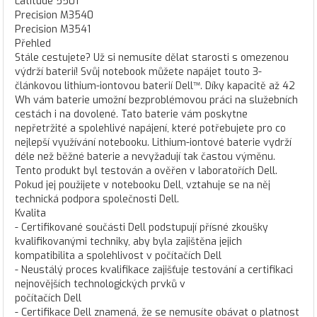
Latitude 5501
Precision M3540
Precision M3541
Přehled
Stále cestujete? Už si nemusíte dělat starosti s omezenou
výdrží baterií! Svůj notebook můžete napájet touto 3-
článkovou lithium-iontovou baterií Dell™. Díky kapacitě až 42
Wh vám baterie umožní bezproblémovou práci na služebních
cestách i na dovolené. Tato baterie vám poskytne
nepřetržité a spolehlivé napájení, které potřebujete pro co
nejlepší využívání notebooku. Lithium-iontové baterie vydrží
déle než běžné baterie a nevyžadují tak častou výměnu.
Tento produkt byl testován a ověřen v laboratořích Dell.
Pokud jej použijete v notebooku Dell, vztahuje se na něj
technická podpora společnosti Dell.
Kvalita
- Certifikované součásti Dell podstupují přísné zkoušky
kvalifikovanými techniky, aby byla zajištěna jejich
kompatibilita a spolehlivost v počítačích Dell
- Neustálý proces kvalifikace zajišťuje testování a certifikaci
nejnovějších technologických prvků v
počítačích Dell
- Certifikace Dell znamená, že se nemusíte obávat o platnost