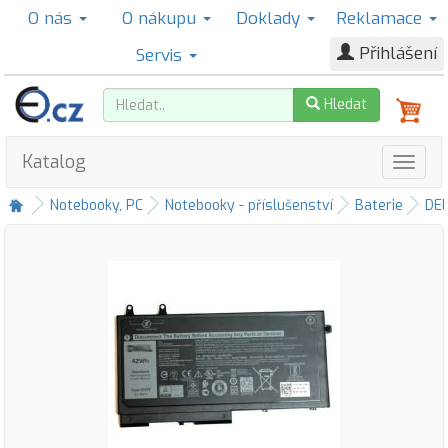
O nás
O nákupu
Doklady
Reklamace
Přihlášení
Servis
Hledat
Katalog
Notebooky, PC
Notebooky - příslušenství
Baterie
DE