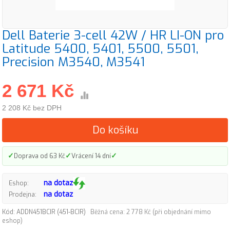
Dell Baterie 3-cell 42W / HR LI-ON pro
Latitude 5400, 5401, 5500, 5501,
Precision M3540, M3541
2 671 Kč
2 208 Kč bez DPH
Do košíku
✓
✓
✓
Doprava od 63 Kč
Vrácení 14 dní
na dotaz
Eshop:
na dotaz
Prodejna:
Kód: ADDN451BCIR (451-BCIR)
Běžná cena: 2 778 Kč (při objednání mimo
eshop)