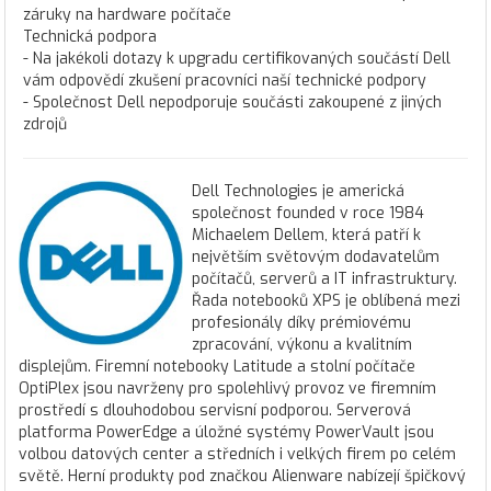
záruky na hardware počítače
Technická podpora
- Na jakékoli dotazy k upgradu certifikovaných součástí Dell
vám odpovědí zkušení pracovníci naší technické podpory
- Společnost Dell nepodporuje součásti zakoupené z jiných
zdrojů
Dell Technologies je americká
společnost founded v roce 1984
Michaelem Dellem, která patří k
největším světovým dodavatelům
počítačů, serverů a IT infrastruktury.
Řada notebooků XPS je oblíbená mezi
profesionály díky prémiovému
zpracování, výkonu a kvalitním
displejům. Firemní notebooky Latitude a stolní počítače
OptiPlex jsou navrženy pro spolehlivý provoz ve firemním
prostředí s dlouhodobou servisní podporou. Serverová
platforma PowerEdge a úložné systémy PowerVault jsou
volbou datových center a středních i velkých firem po celém
světě. Herní produkty pod značkou Alienware nabízejí špičkový