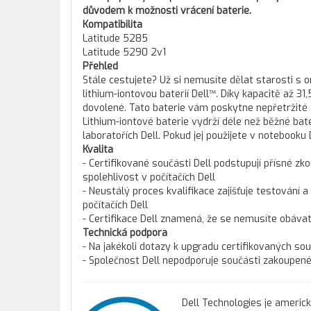
důvodem k možnosti vrácení baterie.
Kompatibilita
Latitude 5285
Latitude 5290 2v1
Přehled
Stále cestujete? Už si nemusíte dělat starosti s
lithium-iontovou baterií Dell™. Díky kapacitě až 
dovolené. Tato baterie vám poskytne nepřetržité a
Lithium-iontové baterie vydrží déle než běžné ba
laboratořích Dell. Pokud jej použijete v notebooku 
Kvalita
- Certifikované součásti Dell podstupují přísné zko
spolehlivost v počítačích Dell
- Neustálý proces kvalifikace zajišťuje testování a
počítačích Dell
- Certifikace Dell znamená, že se nemusíte obáva
Technická podpora
- Na jakékoli dotazy k upgradu certifikovaných so
- Společnost Dell nepodporuje součásti zakoupené 
Dell Technologies je americ