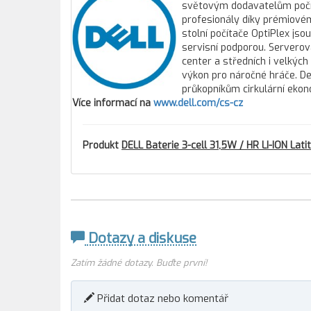
světovým dodavatelům počíta
profesionály díky prémiovém
stolní počítače OptiPlex js
servisní podporou. Servero
center a středních i velkýc
výkon pro náročné hráče. Del
průkopníkům cirkulární ekon
Více informací na
www.dell.com/cs-cz
Produkt
DELL Baterie 3-cell 31,5W / HR LI-ION Lat
Dotazy a diskuse
Zatím žádné dotazy. Buďte první!
Přidat dotaz nebo komentář