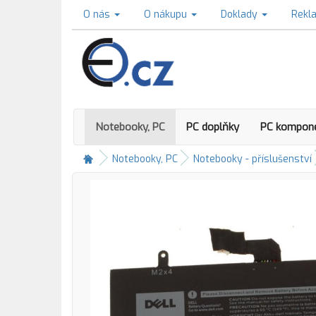
O nás
O nákupu
Doklady
Rekl
Notebooky, PC
PC doplňky
PC kompon
Notebooky, PC
Notebooky - příslušenství