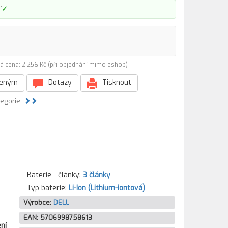
✓
í
á cena: 2 256 Kč (při objednání mimo eshop)
beným
Dotazy
Tisknout
tegorie:
Baterie - články:
3 články
Typ baterie:
Li-Ion (Lithium-iontová)
Výrobce:
DELL
EAN:
5706998758613
ní