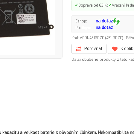
✓
✓
Doprava od 63 Kč
Vrácení 14 dn
na dotaz
Eshop:
na dotaz
Prodejna:
Kód: ADDN451BBZE (451-BBZE)
Běžn
Porovnat
K oblí
Další oblíbené produkty z této ka
kapacitu a velikost baterie s původním článkem. Nekompatibilita ne