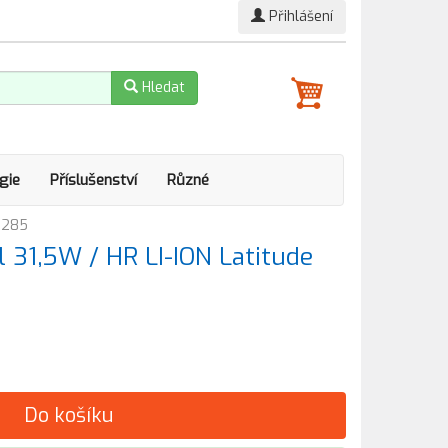
Přihlášení
Hledat
gie
Příslušenství
Různé
 5285
l 31,5W / HR LI-ION Latitude
Do košíku