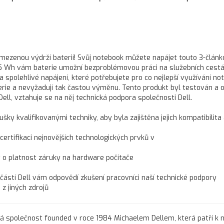
 omezenou výdrží baterií! Svůj notebook můžete napájet touto 3-člán
31,5 Wh vám baterie umožní bezproblémovou práci na služebních cestá
 spolehlivé napájení, které potřebujete pro co nejlepší využívání no
terie a nevyžadují tak častou výměnu. Tento produkt byl testován a 
Dell, vztahuje se na něj technická podpora společnosti Dell.
ušky kvalifikovanými techniky, aby byla zajištěna jejich kompatibilita
 certifikaci nejnovějších technologických prvků v
t o platnost záruky na hardware počítače
učástí Dell vám odpovědí zkušení pracovníci naší technické podpory
z jiných zdrojů
ká společnost founded v roce 1984 Michaelem Dellem, která patří k 