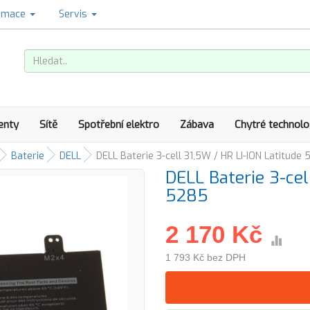
amace
Servis
enty
Sítě
Spotřební elektro
Zábava
Chytré technolo
Baterie
DELL
DELL Baterie 3-cell 31,5W / HR LI-ION Latitude
DELL Baterie 3-cel
5285
2 170 Kč
1 793 Kč bez DPH