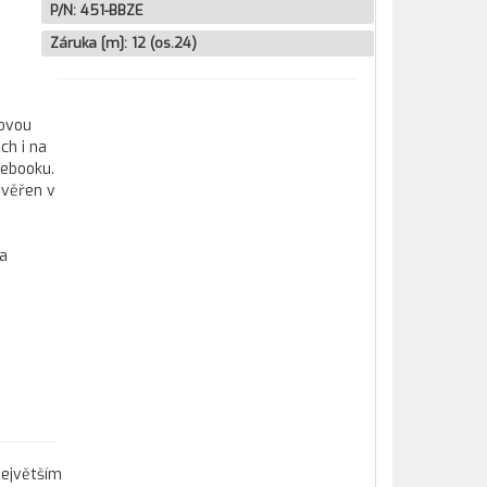
P/N:
451-BBZE
Záruka [m]:
12 (os.24)
kovou
ch i na
tebooku.
ověřen v
 a
největším