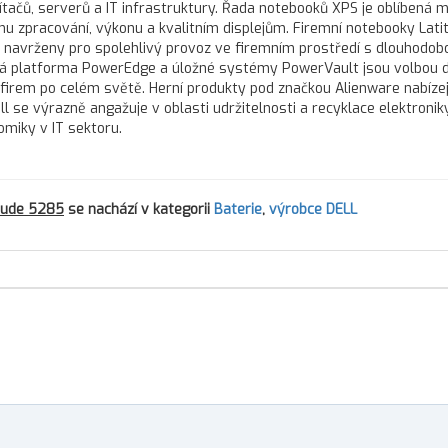
čů, serverů a IT infrastruktury. Řada notebooků XPS je oblíbená m
u zpracování, výkonu a kvalitním displejům. Firemní notebooky Lati
ou navrženy pro spolehlivý provoz ve firemním prostředí s dlouhodob
vá platforma PowerEdge a úložné systémy PowerVault jsou volbou 
h firem po celém světě. Herní produkty pod značkou Alienware nabízej
l se výrazně angažuje v oblasti udržitelnosti a recyklace elektroniky
omiky v IT sektoru.
itude 5285
se nachází v kategorii
Baterie
,
výrobce DELL