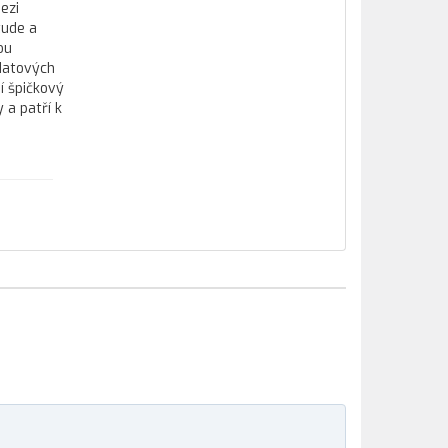
ezi
tude a
ou
datových
í špičkový
 a patří k