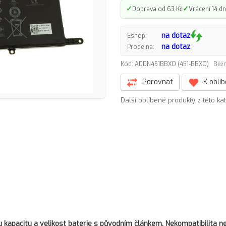
✓
✓
Doprava od 63 Kč
Vrácení 14 dn
na dotaz
Eshop:
na dotaz
Prodejna:
Kód: ADDN451BBXO (451-BBXO)
Běžn
Porovnat
K oblí
Další oblíbené produkty z této ka
kapacitu a velikost baterie s původním článkem. Nekompatibilita ne