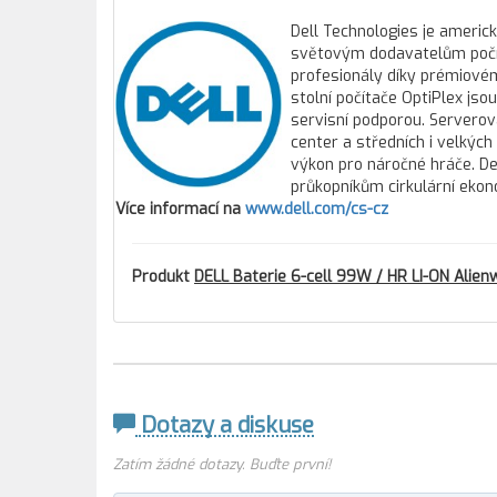
Dell Technologies je americ
světovým dodavatelům počíta
profesionály díky prémiovém
stolní počítače OptiPlex js
servisní podporou. Servero
center a středních i velkýc
výkon pro náročné hráče. Del
průkopníkům cirkulární ekon
Více informací na
www.dell.com/cs-cz
Produkt
DELL Baterie 6-cell 99W / HR LI-ON Alienw
Dotazy a diskuse
Zatím žádné dotazy. Buďte první!