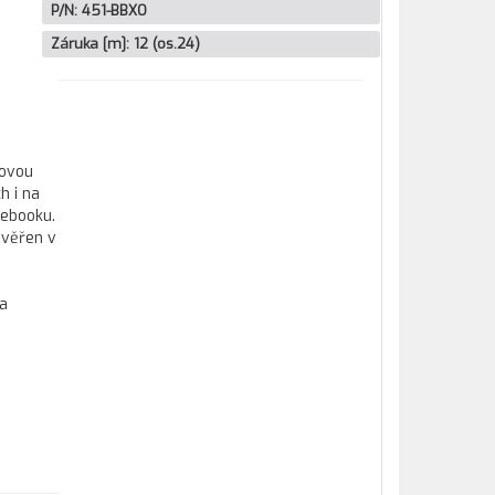
P/N:
451-BBXO
Záruka [m]:
12 (os.24)
kovou
h i na
tebooku.
ověřen v
 a