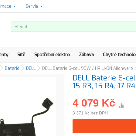
amace
Servis
enty
Sítě
Spotřební elektro
Zábava
Chytré technolo
Baterie
DELL
DELL Baterie 6-cell 99W / HR LI-ON Alienware 15
DELL Baterie 6-ce
15 R3, 15 R4, 17 R4
4 079 Kč
3 371 Kč bez DPH