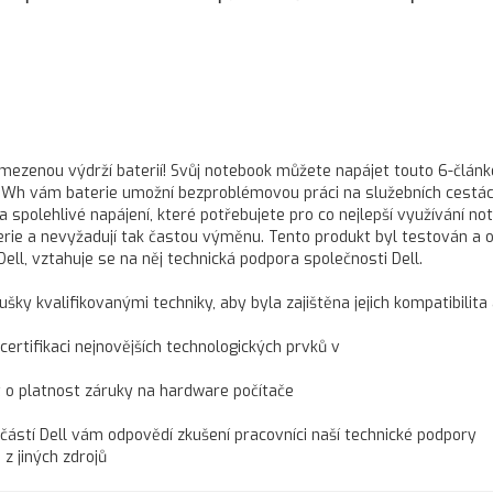
 omezenou výdrží baterií! Svůj notebook můžete napájet touto 6-člán
 99 Wh vám baterie umožní bezproblémovou práci na služebních cestác
 spolehlivé napájení, které potřebujete pro co nejlepší využívání no
terie a nevyžadují tak častou výměnu. Tento produkt byl testován a 
Dell, vztahuje se na něj technická podpora společnosti Dell.
ušky kvalifikovanými techniky, aby byla zajištěna jejich kompatibilita
 certifikaci nejnovějších technologických prvků v
t o platnost záruky na hardware počítače
učástí Dell vám odpovědí zkušení pracovníci naší technické podpory
z jiných zdrojů