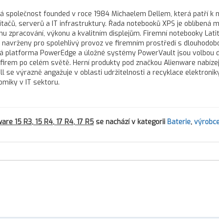
ká společnost founded v roce 1984 Michaelem Dellem, která patří k 
čů, serverů a IT infrastruktury. Řada notebooků XPS je oblíbená m
u zpracování, výkonu a kvalitním displejům. Firemní notebooky Lati
ou navrženy pro spolehlivý provoz ve firemním prostředí s dlouhodob
vá platforma PowerEdge a úložné systémy PowerVault jsou volbou 
h firem po celém světě. Herní produkty pod značkou Alienware nabízej
l se výrazně angažuje v oblasti udržitelnosti a recyklace elektroniky
omiky v IT sektoru.
are 15 R3, 15 R4, 17 R4, 17 R5
se nachází v kategorii
Baterie
,
výrobc