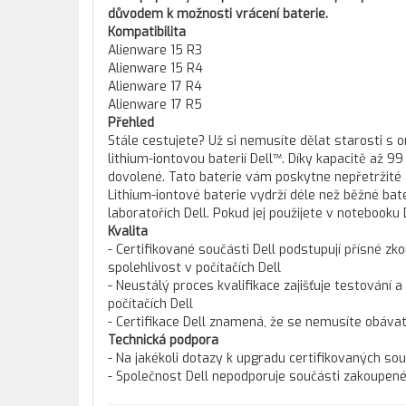
důvodem k možnosti vrácení baterie.
Kompatibilita
Alienware 15 R3
Alienware 15 R4
Alienware 17 R4
Alienware 17 R5
Přehled
Stále cestujete? Už si nemusíte dělat starosti s
lithium-iontovou baterií Dell™. Díky kapacitě až
dovolené. Tato baterie vám poskytne nepřetržité a
Lithium-iontové baterie vydrží déle než běžné ba
laboratořích Dell. Pokud jej použijete v notebooku 
Kvalita
- Certifikované součásti Dell podstupují přísné zko
spolehlivost v počítačích Dell
- Neustálý proces kvalifikace zajišťuje testování a
počítačích Dell
- Certifikace Dell znamená, že se nemusíte obáva
Technická podpora
- Na jakékoli dotazy k upgradu certifikovaných so
- Společnost Dell nepodporuje součásti zakoupené 