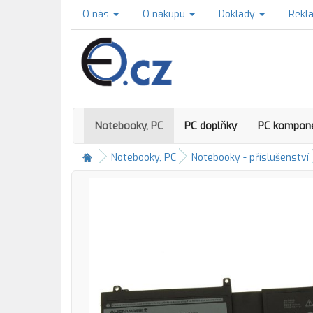
O nás
O nákupu
Doklady
Rekl
Notebooky, PC
PC doplňky
PC kompon
Notebooky, PC
Notebooky - příslušenství