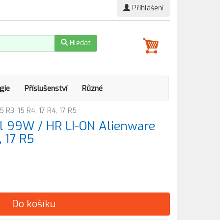
Přihlášení
Hledat
gie
Příslušenství
Různé
 R3, 15 R4, 17 R4, 17 R5
ll 99W / HR LI-ON Alienware
, 17 R5
Do košíku