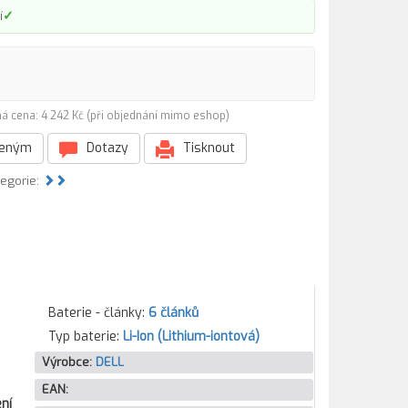
✓
í
á cena: 4 242 Kč (při objednání mimo eshop)
beným
Dotazy
Tisknout
tegorie:
Baterie - články:
6 článků
Typ baterie:
Li-Ion (Lithium-iontová)
Výrobce:
DELL
EAN:
ní