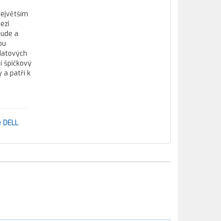
největším
ezi
tude a
ou
datových
í špičkový
 a patří k
e DELL