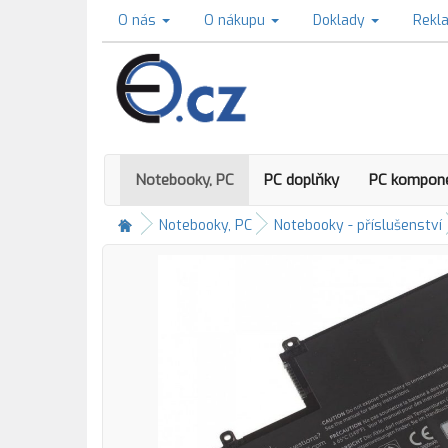
O nás
O nákupu
Doklady
Rekl
Notebooky, PC
PC doplňky
PC kompon
Notebooky, PC
Notebooky - příslušenství