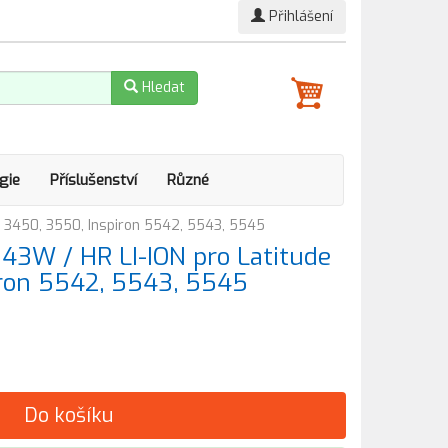
Přihlášení
Hledat
gie
Příslušenství
Různé
de 3450, 3550, Inspiron 5542, 5543, 5545
l 43W / HR LI-ION pro Latitude
iron 5542, 5543, 5545
Do košíku