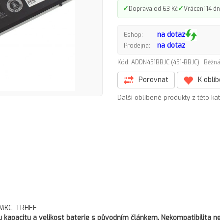
✓
✓
Doprava od 63 Kč
Vrácení 14 dn
na dotaz
Eshop:
na dotaz
Prodejna:
Kód: ADDN451BBJC (451-BBJC)
Běžná
Porovnat
K oblí
Další oblíbené produkty z této ka
VMKC, TRHFF
kapacitu a velikost baterie s původním článkem. Nekompatibilita ne