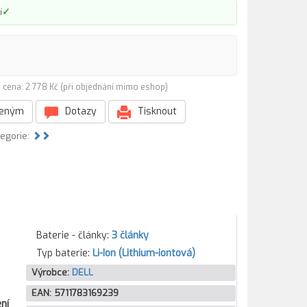
✓
í
 cena: 2 778 Kč (při objednání mimo eshop)
beným
Dotazy
Tisknout
tegorie:
Baterie - články:
3 články
Typ baterie:
Li-Ion (Lithium-iontová)
Výrobce:
DELL
EAN:
5711783169239
ní