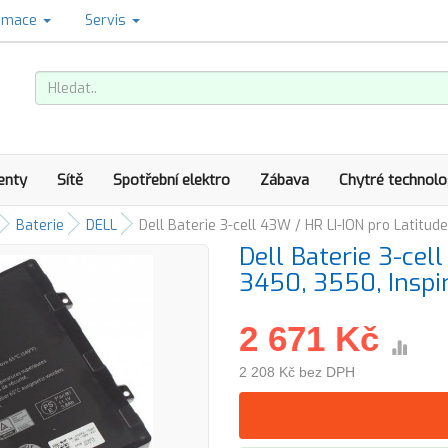
amace
Servis
enty
Sítě
Spotřební elektro
Zábava
Chytré technolo
Baterie
DELL
Dell Baterie 3-cell 43W / HR LI-ION pro Latitu
Dell Baterie 3-cel
3450, 3550, Insp
2 671 Kč
2 208 Kč bez DPH