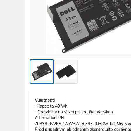
Vlastnosti
- Kapacita 43 Wh
- Spolehlivé napájení pro potřebný výkon
Alternativní PN
7P3X9, 1V2F6, 1WWHW, 9JF93, J0HDW, R0JM6, V
Před případným objednáním zkontrolujte správnou 