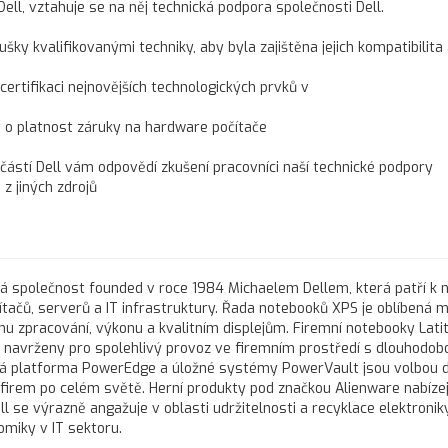
Dell, vztahuje se na něj technická podpora společnosti Dell.
ušky kvalifikovanými techniky, aby byla zajištěna jejich kompatibilita
 certifikaci nejnovějších technologických prvků v
t o platnost záruky na hardware počítače
učástí Dell vám odpovědí zkušení pracovníci naší technické podpory
z jiných zdrojů
ká společnost founded v roce 1984 Michaelem Dellem, která patří k 
čů, serverů a IT infrastruktury. Řada notebooků XPS je oblíbená m
u zpracování, výkonu a kvalitním displejům. Firemní notebooky Lati
ou navrženy pro spolehlivý provoz ve firemním prostředí s dlouhodob
vá platforma PowerEdge a úložné systémy PowerVault jsou volbou 
h firem po celém světě. Herní produkty pod značkou Alienware nabízej
l se výrazně angažuje v oblasti udržitelnosti a recyklace elektroniky
omiky v IT sektoru.