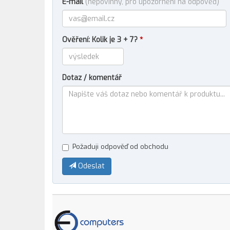
E-mail
(nepovinný, pro upozornění na odpověď)
Ověření: Kolik je 3 + 7?
*
Dotaz / komentář
Požaduji odpověď od obchodu
Odeslat