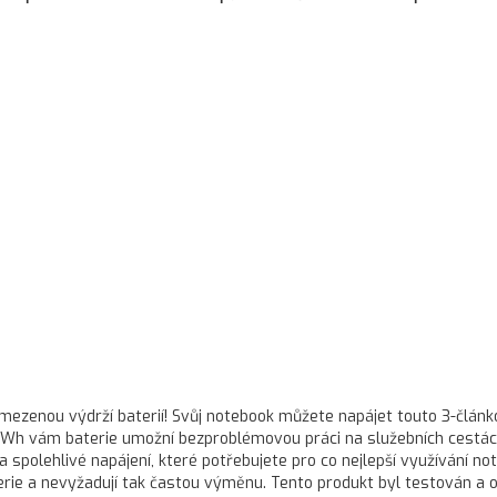
 omezenou výdrží baterií! Svůj notebook můžete napájet touto 3-člán
43 Wh vám baterie umožní bezproblémovou práci na služebních cestác
 spolehlivé napájení, které potřebujete pro co nejlepší využívání no
terie a nevyžadují tak častou výměnu. Tento produkt byl testován a 