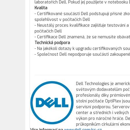
laboratořích Dell. Pokud jej použijete v notebooku 
Kvalita
- Certifikované součásti Dell podstupují přísné zko
spolehlivost v počítačích Dell
- Neustálý proces kvalifikace zajišťuje testování a
počítačích Dell
- Certifikace Dell znamená, že se nemusíte obáva
Technická podpora
- Na jakékoli dotazy k upgradu certifikovaných so
- Společnost Dell nepodporuje součásti zakoupené 
Dell Technologies je americ
světovým dodavatelům počíta
profesionály díky prémiovém
stolní počítače OptiPlex js
servisní podporou. Servero
center a středních i velkýc
výkon pro náročné hráče. Del
průkopníkům cirkulární ekon