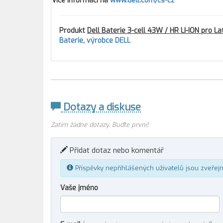
Více informací na
www.dell.com/cs-cz
Produkt
Dell Baterie 3-cell 43W / HR LI-ION pro 
Baterie
,
výrobce DELL
Dotazy a diskuse
Zatím žádné dotazy. Buďte první!
Přidat dotaz nebo komentář
Příspěvky nepřihlášených uživatelů jsou zveřej
Vaše jméno