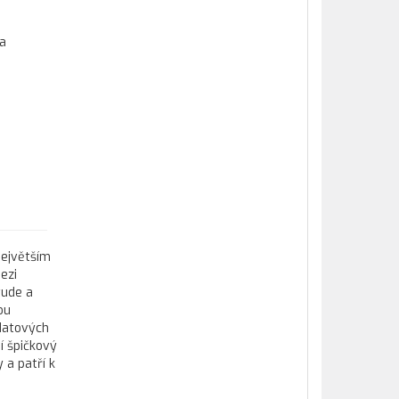
 a
největším
ezi
tude a
ou
datových
í špičkový
 a patří k