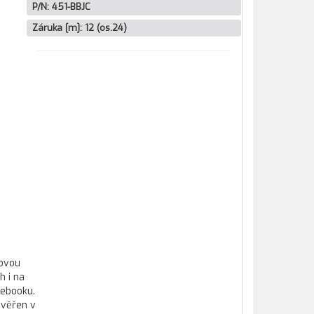
P/N:
451-BBJC
Záruka [m]:
12 (os.24)
kovou
h i na
tebooku.
ověřen v