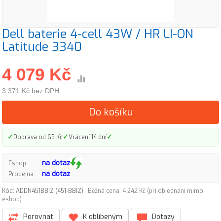
Dell baterie 4-cell 43W / HR LI-ON
Latitude 3340
4 079 Kč
3 371 Kč bez DPH
Do košíku
✓
✓
✓
Doprava od 63 Kč
Vrácení 14 dní
na dotaz
Eshop:
na dotaz
Prodejna:
Kód: ADDN451BBIZ (451-BBIZ)
Běžná cena: 4 242 Kč (při objednání mimo
eshop)
Porovnat
K oblíbeným
Dotazy