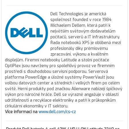
Dell Technologies je americká
společnost founded v roce 1984
Michaelem Dellem, která patří k
největším světovým dodavatelům
počítačů, serverů a IT infrastruktury.
Řada notebooků XPS je oblíbená mezi
profesionály díky prémiovému
zpracování, výkonu a kvalitním
displejům. Firemní notebooky Latitude a stolní počítače
OptiPlex jsou navrženy pro spolehlivý provoz ve firemním
prostředí s dlouhodobou servisní podporou. Serverová
platforma PowerEdge a úložné systémy PowerVault jsou
volbou datových center a středních i velkých firem po celém
světě. Herní produkty pod značkou Alienware nabízejí špičkový
výkon pro náročné hráče. Dell se výrazně angažuje v oblasti
udržitelnosti a recyklace elektroniky a patří k průkopníkům
cirkulární ekonomiky v IT sektoru.
Více informací na
www.dell.com/cs-cz