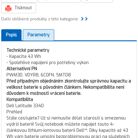
Tisknout
Další oblíbené produkty z této kategorie:
Popis
Parametry
Technické parametry
- Kapacita 43 Wh
- Spolehlivé napájení pro potřebný výkon
Alternativní PN
PWM3D, VDYR8, 6C0FN, 5MTD8
Před případným objednáním zkontrolujte správnou kapacitu a
velikost baterie s původním článkem. Nekompatibilita není
důvodem k možnosti vrácení baterie.
Kompatibilita
Dell Latitude 3340
Přehled
Stále cestujete? Už si nemusíte dělat starosti s omezenou
výdrží baterií! Svůj notebook můžete napájet touto 4-
článkovou lithium-iontovou baterií Dell™. Díky kapacitě až 43
Wh vám baterie umožní bezproblémovou práci na služebních