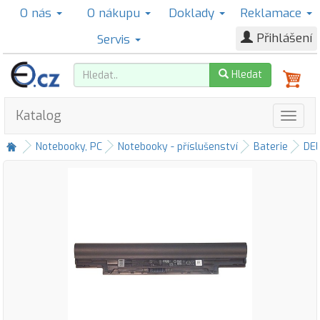
O nás
O nákupu
Doklady
Reklamace
Přihlášení
Servis
Hledat
Katalog
Notebooky, PC
Notebooky - příslušenství
Baterie
DE