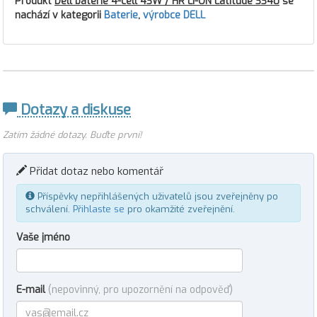
Produkt
Dell baterie 4-cell 43W / HR LI-ON Latitude 3340
se
nachází v kategorii
Baterie
,
výrobce DELL
Dotazy a diskuse
Zatím žádné dotazy. Buďte první!
Přidat dotaz nebo komentář
Příspěvky nepřihlášených uživatelů jsou zveřejněny po
schválení.
Přihlaste se
pro okamžité zveřejnění.
Vaše jméno
E-mail
(nepovinný, pro upozornění na odpověď)