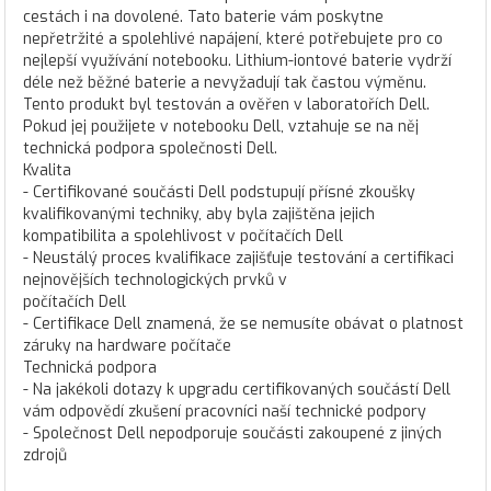
cestách i na dovolené. Tato baterie vám poskytne
nepřetržité a spolehlivé napájení, které potřebujete pro co
nejlepší využívání notebooku. Lithium-iontové baterie vydrží
déle než běžné baterie a nevyžadují tak častou výměnu.
Tento produkt byl testován a ověřen v laboratořích Dell.
Pokud jej použijete v notebooku Dell, vztahuje se na něj
technická podpora společnosti Dell.
Kvalita
- Certifikované součásti Dell podstupují přísné zkoušky
kvalifikovanými techniky, aby byla zajištěna jejich
kompatibilita a spolehlivost v počítačích Dell
- Neustálý proces kvalifikace zajišťuje testování a certifikaci
nejnovějších technologických prvků v
počítačích Dell
- Certifikace Dell znamená, že se nemusíte obávat o platnost
záruky na hardware počítače
Technická podpora
- Na jakékoli dotazy k upgradu certifikovaných součástí Dell
vám odpovědí zkušení pracovníci naší technické podpory
- Společnost Dell nepodporuje součásti zakoupené z jiných
zdrojů