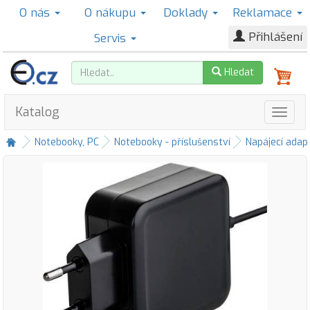
O nás
O nákupu
Doklady
Reklamace
Přihlášení
Servis
Hledat
Katalog
Notebooky, PC
Notebooky - příslušenství
Napájecí adap