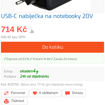
USB-C nabíječka na notebooky 20V
714 Kč
590 Kč bez DPH
Do košíku
✓
✓
✓
Doprava od 63 Kč
Vrácení 14 dní
Záruka 24 měsíců
skladem
Eshop:
24h od objednávky
Prodejna:
Kód: AC51750
Běžná cena: 771 Kč (při objednání mimo eshop)
Porovnat
K oblíbeným
Dotazy
Tisknout