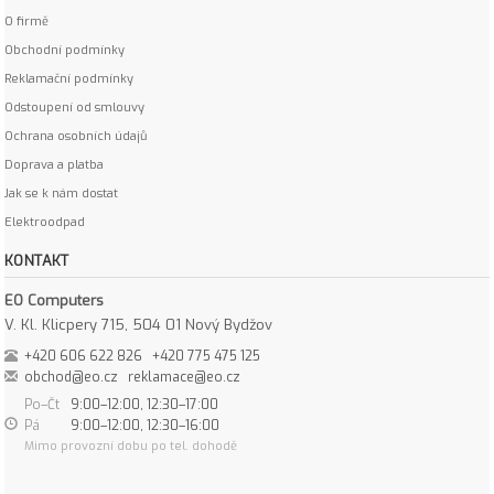
O firmě
Obchodní podmínky
Reklamační podmínky
Odstoupení od smlouvy
Ochrana osobních údajů
Doprava a platba
Jak se k nám dostat
Elektroodpad
KONTAKT
EO Computers
V. Kl. Klicpery 715, 504 01 Nový Bydžov
+420 606 622 826
+420 775 475 125
obchod@eo.cz
reklamace@eo.cz
Po–Čt
9:00–12:00, 12:30–17:00
Pá
9:00–12:00, 12:30–16:00
Mimo provozní dobu po tel. dohodě