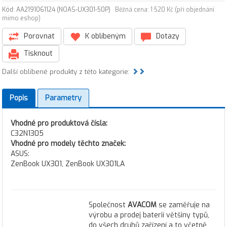
Kód: AA2191061124 (NOAS-UX301-50P)
Běžná cena: 1 520 Kč (při objednání
mimo eshop)
Porovnat
K oblíbeným
Dotazy
Tisknout
Další oblíbené produkty z této kategorie:
Popis
Parametry
Vhodné pro produktová čísla:
C32N1305
Vhodné pro modely těchto značek:
ASUS:
ZenBook UX301, ZenBook UX301LA
Společnost
AVACOM
se zaměřuje na
výrobu a prodej baterií většiny typů,
do všech druhů zařízení a to včetně