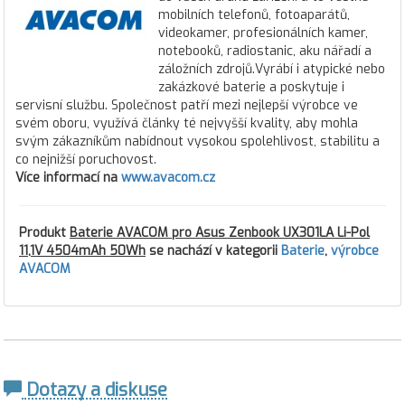
mobilních telefonů, fotoaparátů,
videokamer, profesionálních kamer,
notebooků, radiostanic, aku nářadí a
záložních zdrojů.Vyrábí i atypické nebo
zakázkové baterie a poskytuje i
servisní službu. Společnost patří mezi nejlepší výrobce ve
svém oboru, využívá články té nejvyšší kvality, aby mohla
svým zákazníkům nabídnout vysokou spolehlivost, stabilitu a
co nejnižší poruchovost.
Více informací na
www.avacom.cz
Produkt
Baterie AVACOM pro Asus Zenbook UX301LA Li-Pol
11,1V 4504mAh 50Wh
se nachází v kategorii
Baterie
,
výrobce
AVACOM
Dotazy a diskuse