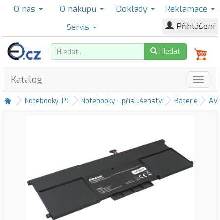
O nás
O nákupu
Doklady
Reklamace
Přihlášení
Servis
Hledat
Katalog
Notebooky, PC
Notebooky - příslušenství
Baterie
AV