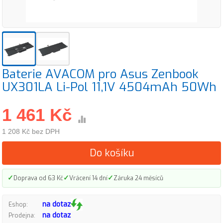
Baterie AVACOM pro Asus Zenbook
UX301LA Li-Pol 11,1V 4504mAh 50Wh
1 461 Kč
1 208 Kč bez DPH
Do košíku
✓
✓
✓
Doprava od 63 Kč
Vrácení 14 dní
Záruka 24 měsíců
na dotaz
Eshop:
na dotaz
Prodejna: