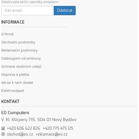
Odebírejte akční nabídky emailem:
Odebírat
INFORMACE
O firmě
Obchodní podmínky
Reklamační podmínky
Odstoupení od smlouvy
Ochrana osobních údajů
Doprava a platba
Jak se k nám dostat
Elektroodpad
KONTAKT
EO Computers
V. Kl. Klicpery 715, 504 01 Nový Bydžov
+420 606 622 826
+420 775 475 125
obchod@eo.cz
reklamace@eo.cz