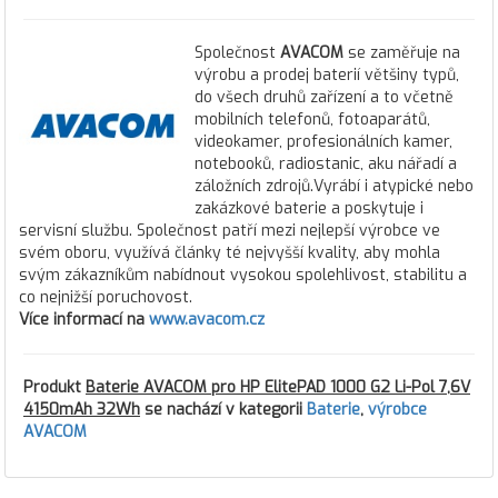
Společnost
AVACOM
se zaměřuje na
výrobu a prodej baterií většiny typů,
do všech druhů zařízení a to včetně
mobilních telefonů, fotoaparátů,
videokamer, profesionálních kamer,
notebooků, radiostanic, aku nářadí a
záložních zdrojů.Vyrábí i atypické nebo
zakázkové baterie a poskytuje i
servisní službu. Společnost patří mezi nejlepší výrobce ve
svém oboru, využívá články té nejvyšší kvality, aby mohla
svým zákazníkům nabídnout vysokou spolehlivost, stabilitu a
co nejnižší poruchovost.
Více informací na
www.avacom.cz
Produkt
Baterie AVACOM pro HP ElitePAD 1000 G2 Li-Pol 7,6V
4150mAh 32Wh
se nachází v kategorii
Baterie
,
výrobce
AVACOM