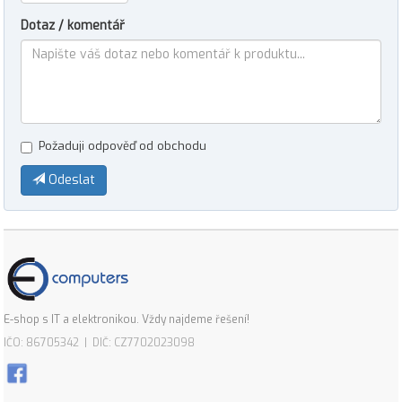
Dotaz / komentář
Požaduji odpověď od obchodu
Odeslat
E-shop s IT a elektronikou. Vždy najdeme řešení!
IČO: 86705342 | DIČ: CZ7702023098