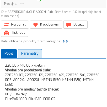
---
Prodejna:
Kód: AA2191061118 (NOHP-AO02XL-P41)
Běžná cena: 1 142 Kč (při objednání
mimo eshop)
Porovnat
K oblíbeným
Dotazy
Tisknout
Další oblíbené produkty z této kategorie:
Popis
Parametry
220,50 x 140,00 x 4,40mm
Vhodné pro produktová čísla:
728250-1C1, 728250-121, 728250-421, 728250-541, 728558-
005, A002XL, AO02XL, HSTNN-IB5O, HSTNN-IB5Q, HSTNN-
LB5O
Vhodné pro modely těchto značek:
HP / COMPAQ:
ElitePAD 1000, ElitePAD 1000 G2