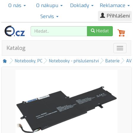
O nás
O nákupu
Doklady
Reklamace
Přihlášení
Servis
Hledat
Katalog
Notebooky, PC
Notebooky - příslušenství
Baterie
AV