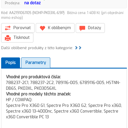
na dotaz
Prodejna:
Kód: AA2191061105 (NOHP-PK03XL-69P)
Běžná cena: 1 408 Kč (při objednání
mimo eshop)
Porovnat
K oblíbeným
Dotazy
Tisknout
Další oblíbené produkty z této kategorie:
Popis
Parametry
Vhodné pro produktová čísla:
788237-2C1, 788237-2C2, 789116-005, 6789116-005, HSTNN-
DB6S, PK03XL, PK03056XL
Vhodné pro modely těchto značek:
HP / COMPAQ:
Spectre Pro X360 G1, Spectre Pro X360 G2, Spectre Pro x360,
Spectre x360 13-4000nc, Spectre x360 Convertible, Spectre
x360 Convertible PC 13