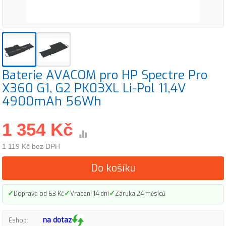
Baterie AVACOM pro HP Spectre Pro
X360 G1, G2 PK03XL Li-Pol 11,4V
4900mAh 56Wh
1 354 Kč
1 119 Kč bez DPH
Do košíku
✓
✓
✓
Doprava od 63 Kč
Vrácení 14 dní
Záruka 24 měsíců
na dotaz
Eshop: