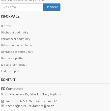
Odebírejte akční nabídky emailem:
Odebírat
INFORMACE
O firmě
Obchodní podmínky
Reklamační podmínky
Odstoupení od smlouvy
Ochrana osobních údajů
Doprava a platba
Jak se k nám dostat
Elektroodpad
KONTAKT
EO Computers
V. Kl. Klicpery 715, 504 01 Nový Bydžov
+420 606 622 826
+420 775 475 125
obchod@eo.cz
reklamace@eo.cz