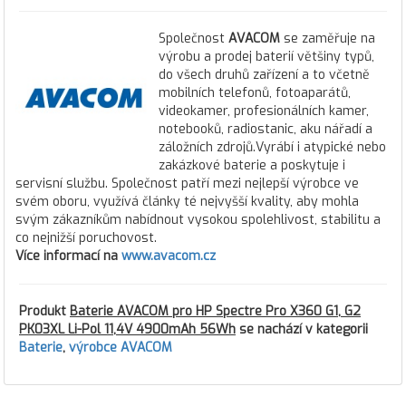
Společnost
AVACOM
se zaměřuje na
výrobu a prodej baterií většiny typů,
do všech druhů zařízení a to včetně
mobilních telefonů, fotoaparátů,
videokamer, profesionálních kamer,
notebooků, radiostanic, aku nářadí a
záložních zdrojů.Vyrábí i atypické nebo
zakázkové baterie a poskytuje i
servisní službu. Společnost patří mezi nejlepší výrobce ve
svém oboru, využívá články té nejvyšší kvality, aby mohla
svým zákazníkům nabídnout vysokou spolehlivost, stabilitu a
co nejnižší poruchovost.
Více informací na
www.avacom.cz
Produkt
Baterie AVACOM pro HP Spectre Pro X360 G1, G2
PK03XL Li-Pol 11,4V 4900mAh 56Wh
se nachází v kategorii
Baterie
,
výrobce AVACOM