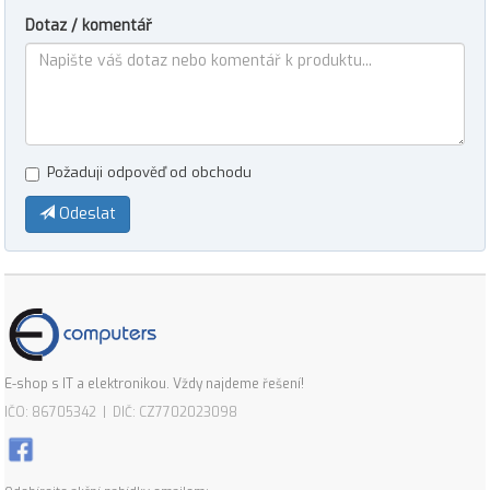
Dotaz / komentář
Požaduji odpověď od obchodu
Odeslat
E-shop s IT a elektronikou. Vždy najdeme řešení!
IČO: 86705342 | DIČ: CZ7702023098