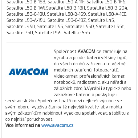
Satellite L50-B-188, Satellite L50-A-11F, Satellite L50-B-1H6,
Satellite L50-B-1WJ,Satellite L50-B-18H, Satellite L50-B-2D4,
Satellite L50-C-18U, Satellite L50-B-1G9, Satellite L50-A-1CE,
Satellite L50-A-15U, Satellite L50-C-18Z, Satellite L45,
Satellite L45D, Satellite L55, Satellite L55D, Satellite L55t,
Satellite P50, Satellite P55, Satellite S55
Společnost
AVACOM
se zaměřuje na
výrobu a prodej baterií většiny typů,
do všech druhů zařízení a to včetně
mobilních telefonů, fotoaparátů,
videokamer, profesionálních kamer,
notebooků, radiostanic, aku nářadí a
záložních zdrojů.Vyrábí i atypické nebo
zakázkové baterie a poskytuje i
servisní službu. Společnost patří mezi nejlepší výrobce ve
svém oboru, využívá články té nejvyšší kvality, aby mohla
svým zákazníkům nabídnout vysokou spolehlivost, stabilitu a
co nejnižší poruchovost.
Více informací na
www.avacom.cz