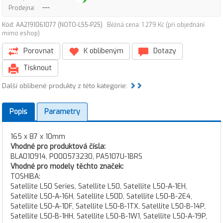
---
Prodejna:
Kód: AA2191061077 (NOTO-L55-P25)
Běžná cena: 1 279 Kč (při objednání
mimo eshop)
Porovnat
K oblíbeným
Dotazy
Tisknout
Další oblíbené produkty z této kategorie:
Popis
Parametry
165 x 87 x 10mm
Vhodné pro produktová čísla:
BLA010914, P000573230, PA5107U-1BRS
Vhodné pro modely těchto značek:
TOSHIBA:
Satellite L50 Series, Satellite L50, Satellite L50-A-1EH,
Satellite L50-A-16H, Satellite L50D, Satellite L50-B-2E4,
Satellite L50-A-1DF, Satellite L50-B-1TX, Satellite L50-B-14P,
Satellite L50-B-1HH, Satellite L50-B-1W1, Satellite L50-A-19P,