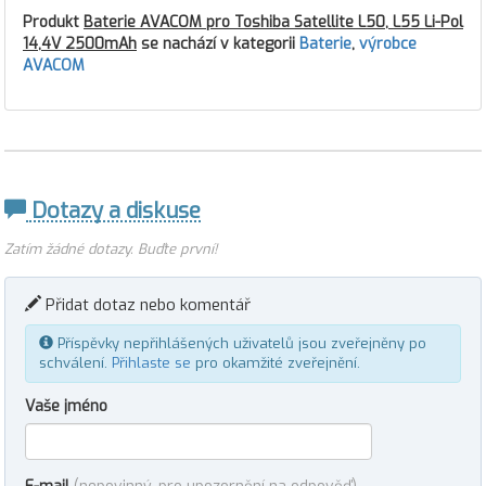
Produkt
Baterie AVACOM pro Toshiba Satellite L50, L55 Li-Pol
14,4V 2500mAh
se nachází v kategorii
Baterie
,
výrobce
AVACOM
Dotazy a diskuse
Zatím žádné dotazy. Buďte první!
Přidat dotaz nebo komentář
Příspěvky nepřihlášených uživatelů jsou zveřejněny po
schválení.
Přihlaste se
pro okamžité zveřejnění.
Vaše jméno