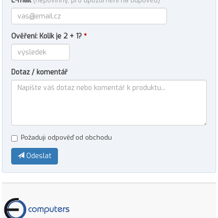
E-mail
(nepovinný, pro upozornění na odpověď)
Ověření: Kolik je 2 + 1?
*
Dotaz / komentář
Požaduji odpověď od obchodu
Odeslat