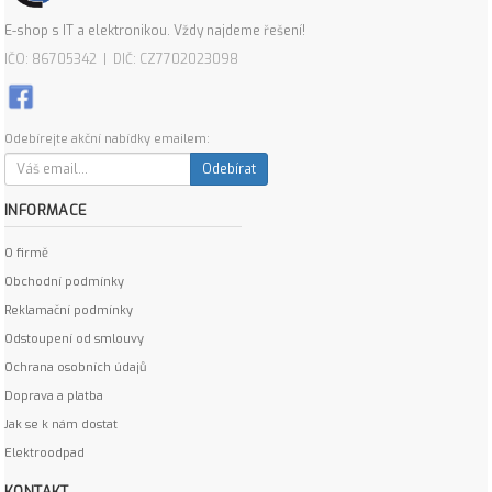
E-shop s IT a elektronikou. Vždy najdeme řešení!
IČO: 86705342 | DIČ: CZ7702023098
Odebírejte akční nabídky emailem:
Odebírat
INFORMACE
O firmě
Obchodní podmínky
Reklamační podmínky
Odstoupení od smlouvy
Ochrana osobních údajů
Doprava a platba
Jak se k nám dostat
Elektroodpad
KONTAKT