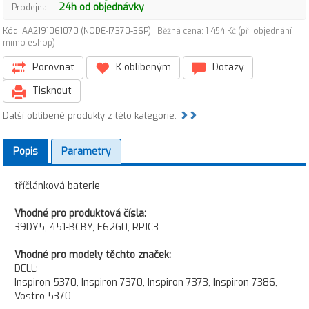
24h od objednávky
Prodejna:
Kód: AA2191061070 (NODE-I7370-36P)
Běžná cena: 1 454 Kč (při objednání
mimo eshop)
Porovnat
K oblíbeným
Dotazy
Tisknout
Další oblíbené produkty z této kategorie:
Popis
Parametry
tříčlánková baterie
Vhodné pro produktová čísla:
39DY5, 451-BCBY, F62G0, RPJC3
Vhodné pro modely těchto značek:
DELL:
Inspiron 5370, Inspiron 7370, Inspiron 7373, Inspiron 7386,
Vostro 5370