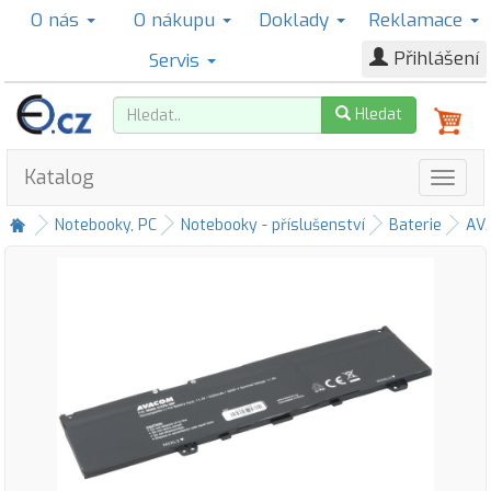
O nás
O nákupu
Doklady
Reklamace
Přihlášení
Servis
Hledat
Katalog
Notebooky, PC
Notebooky - příslušenství
Baterie
AV