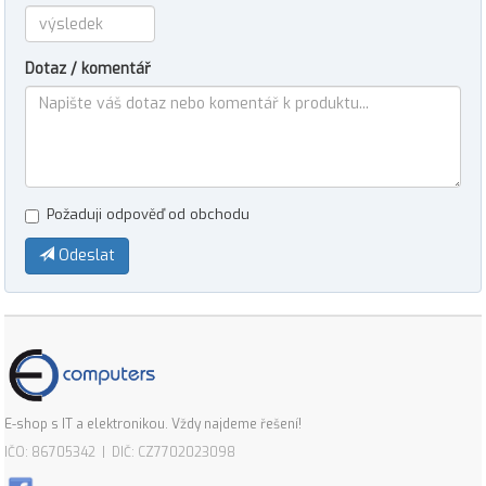
Dotaz / komentář
Požaduji odpověď od obchodu
Odeslat
E-shop s IT a elektronikou. Vždy najdeme řešení!
IČO: 86705342 | DIČ: CZ7702023098