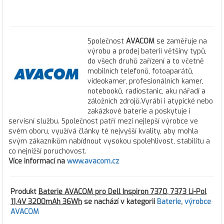
Společnost
AVACOM
se zaměřuje na
výrobu a prodej baterií většiny typů,
do všech druhů zařízení a to včetně
mobilních telefonů, fotoaparátů,
videokamer, profesionálních kamer,
notebooků, radiostanic, aku nářadí a
záložních zdrojů.Vyrábí i atypické nebo
zakázkové baterie a poskytuje i
servisní službu. Společnost patří mezi nejlepší výrobce ve
svém oboru, využívá články té nejvyšší kvality, aby mohla
svým zákazníkům nabídnout vysokou spolehlivost, stabilitu a
co nejnižší poruchovost.
Více informací na
www.avacom.cz
Produkt
Baterie AVACOM pro Dell Inspiron 7370, 7373 Li-Pol
11,4V 3200mAh 36Wh
se nachází v kategorii
Baterie
,
výrobce
AVACOM