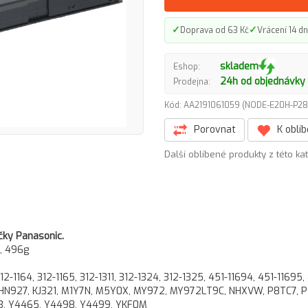
✓
✓
Doprava od 63 Kč
Vrácení 14 dn
skladem
Eshop:
24h od objednávky
Prodejna:
Kód: AA2191061059 (NODE-E20H-P2
Porovnat
K oblí
Další oblíbené produkty z této ka
čky Panasonic.
m, 496g
-1164, 312-1165, 312-1311, 312-1324, 312-1325, 451-11694, 451-11695,
 HN927, KJ321, M1Y7N, M5Y0X, MY972, MY972LT9C, NHXVW, P8TC7, P
73, Y4465, Y4498, Y4499, YKF0M