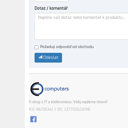
Dotaz / komentář
Požaduji odpověď od obchodu
Odeslat
E-shop s IT a elektronikou. Vždy najdeme řešení!
IČO: 86705342 | DIČ: CZ7702023098