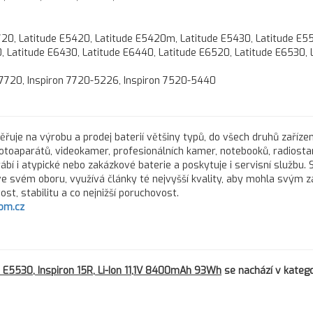
 5720, Latitude E5420, Latitude E5420m, Latitude E5430, Latitude E5
 Latitude E6430, Latitude E6440, Latitude E6520, Latitude E6530, 
on 7720, Inspiron 7720-5226, Inspiron 7520-5440
řuje na výrobu a prodej baterií většiny typů, do všech druhů zařízen
fotoaparátů, videokamer, profesionálních kamer, notebooků, radiostan
rábí i atypické nebo zakázkové baterie a poskytuje i servisní službu.
 ve svém oboru, využívá články té nejvyšší kvality, aby mohla svým 
st, stabilitu a co nejnižší poruchovost.
om.cz
 E5530, Inspiron 15R, Li-Ion 11,1V 8400mAh 93Wh
se nachází v katego