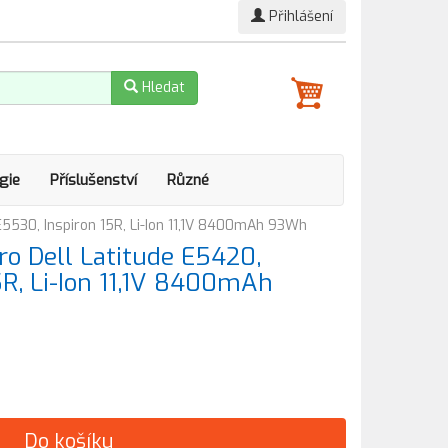
Přihlášení
Hledat
gie
Příslušenství
Různé
5530, Inspiron 15R, Li-Ion 11,1V 8400mAh 93Wh
o Dell Latitude E5420,
5R, Li-Ion 11,1V 8400mAh
Do košíku