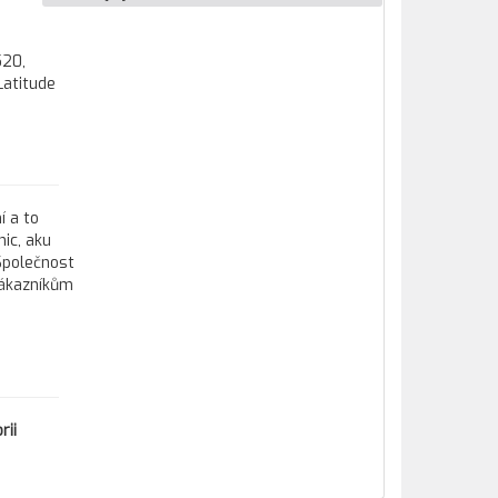
520,
Latitude
í a to
ic, aku
 Společnost
zákazníkům
rii