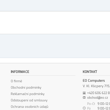
INFORMACE
KONTAKT
EO Computers
O firmě
V. Kl. Klicpery 7
Obchodní podmínky
+420 606 622 
Reklamační podmínky
obchod@eo.cz
Odstoupení od smlouvy
Po–Čt
9:00–12:
Ochrana osobních údajů
Pá
9:00–12: