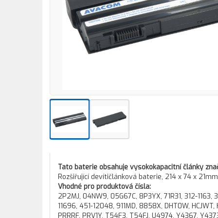
Tato baterie obsahuje vysokokapacitní články zna
Rozšiřující devítičlánková baterie, 214 x 74 x 21m
Vhodné pro produktová čísla:
2P2MJ, 04NW9, 05G67C, 8P3YX, 71R31, 312-1163, 312
11696, 451-12048, 911MD, 8858X, DHT0W, HCJWT,
PRRRF, PRV1Y, T54F3, T54FJ, U4974, Y4367, Y43