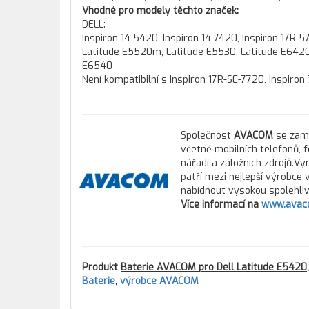
Vhodné pro modely těchto značek:
DELL:
Inspiron 14 5420, Inspiron 14 7420, Inspiron 17R
Latitude E5520m, Latitude E5530, Latitude E6420,
E6540
Není kompatibilní s Inspiron 17R-SE-7720, Inspir
Společnost
AVACOM
se zamě
včetně mobilních telefonů, 
nářadí a záložních zdrojů.Vy
patří mezi nejlepší výrobce
nabídnout vysokou spolehlivo
Více informací na
www.avac
Produkt
Baterie AVACOM pro Dell Latitude E5420,
Baterie
,
výrobce AVACOM