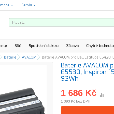
amace
Servis
enty
Sítě
Spotřební elektro
Zábava
Chytré technolo
Baterie
AVACOM
Baterie AVACOM pro Dell Latitude E5420, E
Baterie AVACOM pr
E5530, Inspiron 1
93Wh
1 686 Kč
1 393 Kč bez DPH