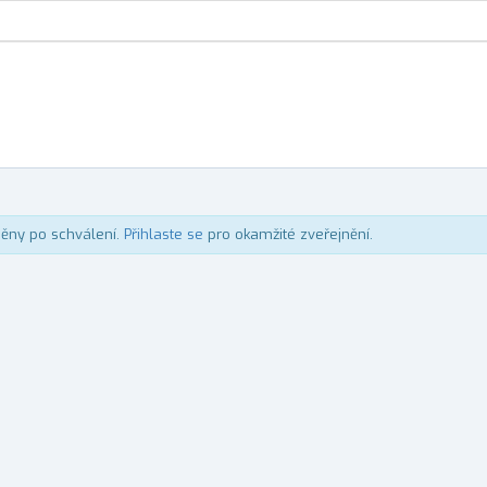
něny po schválení.
Přihlaste se
pro okamžité zveřejnění.