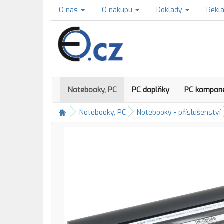
O nás
O nákupu
Doklady
Rekl
Notebooky, PC
PC doplňky
PC kompon
Notebooky, PC
Notebooky - příslušenství