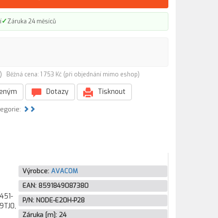
✓
í
Záruka 24 měsíců
8)
Běžná cena: 1 753 Kč (při objednání mimo eshop)
beným
Dotazy
Tisknout
tegorie:
Výrobce:
AVACOM
EAN:
8591849087380
 451-
P/N:
NODE-E20H-P28
9TJ0,
Záruka [m]:
24