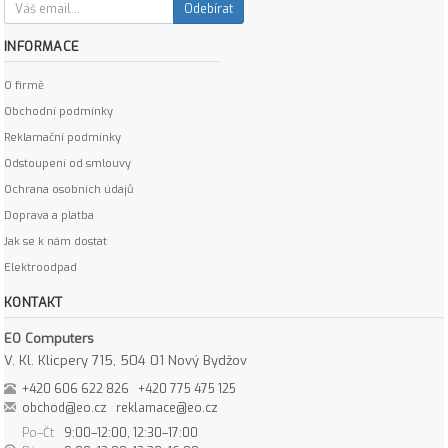
Odebírat
INFORMACE
O firmě
Obchodní podmínky
Reklamační podmínky
Odstoupení od smlouvy
Ochrana osobních údajů
Doprava a platba
Jak se k nám dostat
Elektroodpad
KONTAKT
EO Computers
V. Kl. Klicpery 715, 504 01 Nový Bydžov
+420 606 622 826
+420 775 475 125
obchod@eo.cz
reklamace@eo.cz
Po–Čt
9:00–12:00, 12:30–17:00