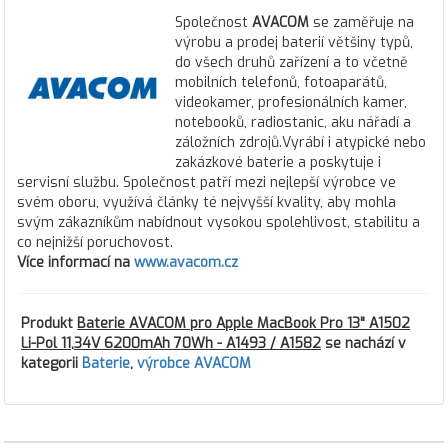
Společnost
AVACOM
se zaměřuje na
výrobu a prodej baterií většiny typů,
do všech druhů zařízení a to včetně
mobilních telefonů, fotoaparátů,
videokamer, profesionálních kamer,
notebooků, radiostanic, aku nářadí a
záložních zdrojů.Vyrábí i atypické nebo
zakázkové baterie a poskytuje i
servisní službu. Společnost patří mezi nejlepší výrobce ve
svém oboru, využívá články té nejvyšší kvality, aby mohla
svým zákazníkům nabídnout vysokou spolehlivost, stabilitu a
co nejnižší poruchovost.
Více informací na
www.avacom.cz
Produkt
Baterie AVACOM pro Apple MacBook Pro 13" A1502
Li-Pol 11,34V 6200mAh 70Wh - A1493 / A1582
se nachází v
kategorii
Baterie
,
výrobce AVACOM