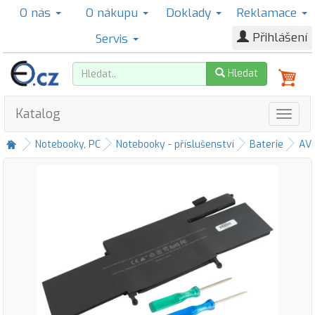
O nás
O nákupu
Doklady
Reklamace
Přihlášení
Servis
Hledat
Katalog
Notebooky, PC
Notebooky - příslušenství
Baterie
AV