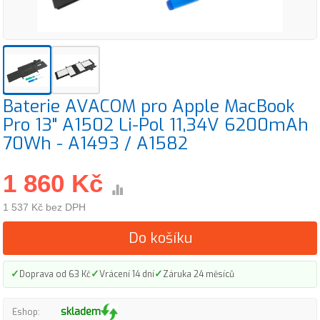
Baterie AVACOM pro Apple MacBook
Pro 13" A1502 Li-Pol 11,34V 6200mAh
70Wh - A1493 / A1582
1 860 Kč
1 537 Kč bez DPH
Do košíku
✓
✓
✓
Doprava od 63 Kč
Vrácení 14 dní
Záruka 24 měsíců
skladem
Eshop: