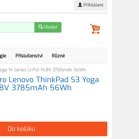
Přihlášení
Hledat
gie
Příslušenství
Různé
oga 14 Series Li-Pol 14,8V 3785mAh 56Wh
ro Lenovo ThinkPad S3 Yoga
 14,8V 3785mAh 56Wh
Do košíku