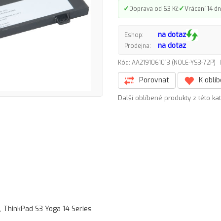
✓
✓
Doprava od 63 Kč
Vrácení 14 dn
na dotaz
Eshop:
na dotaz
Prodejna:
Kód: AA2191061013 (NOLE-YS3-72P)
Porovnat
K oblí
Další oblíbené produkty z této ka
 ThinkPad S3 Yoga 14 Series