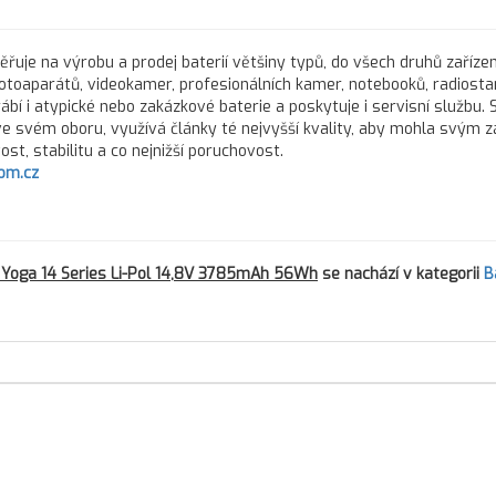
řuje na výrobu a prodej baterií většiny typů, do všech druhů zařízen
fotoaparátů, videokamer, profesionálních kamer, notebooků, radiostan
rábí i atypické nebo zakázkové baterie a poskytuje i servisní službu.
 ve svém oboru, využívá články té nejvyšší kvality, aby mohla svým 
st, stabilitu a co nejnižší poruchovost.
om.cz
Yoga 14 Series Li-Pol 14,8V 3785mAh 56Wh
se nachází v kategorii
B