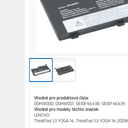
Vhodné pro produktová čísla:
00HW000, 00HW001, SB10F46438, SB10F46439
Vhodné pro modely těchto značek:
LENOVO:
ThinkPad S3 YOGA 14, ThinkPad S3 YOGA 14-20DM,