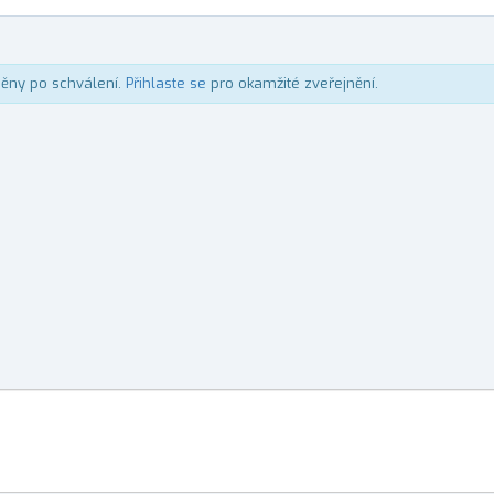
něny po schválení.
Přihlaste se
pro okamžité zveřejnění.