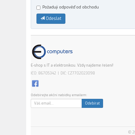
Požaduji odpověď od obchodu
Odeslat
E-shop s IT a elektronikou. Vždy najdeme řešení!
IČO: 86705342 | DIČ: CZ7702023098
Odebírejte akční nabídky emailem:
Odebírat
© 2