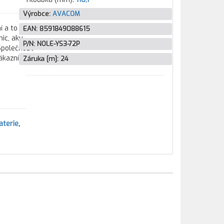
Výrobce:
AVACOM
í a to
EAN:
8591849088615
ic, aku
P/N:
NOLE-YS3-72P
 Společnost
zákazníkům
Záruka [m]:
24
aterie
,