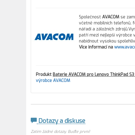
Společnost
AVACOM
se zamě
včetně mobilních telefonů, 
nářadí a záložních zdrojů.Vy
patří mezi nejlepší výrobce
nabídnout vysokou spolehlivo
Více informací na
www.avac
Produkt
Baterie AVACOM pro Lenovo ThinkPad S3 
výrobce AVACOM
Dotazy a diskuse
Zatím žádné dotazy. Buďte první!