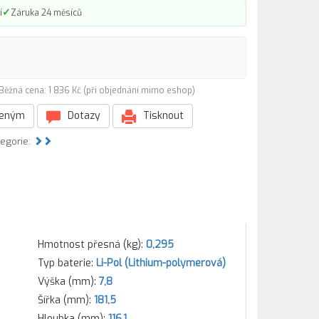
✓
í
Záruka 24 měsíců
Běžná cena: 1 836 Kč (při objednání mimo eshop)
beným
Dotazy
Tisknout
tegorie:
Hmotnost přesná (kg):
0,295
Typ baterie:
Li-Pol (Lithium-polymerová)
Výška (mm):
7,8
Šířka (mm):
181,5
Hloubka (mm):
116,1