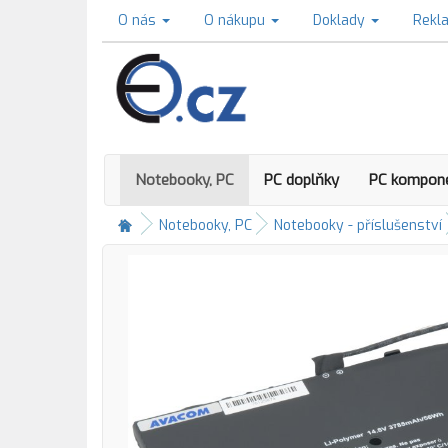
O nás
O nákupu
Doklady
Rekl
Notebooky, PC
PC doplňky
PC kompon
Notebooky, PC
Notebooky - příslušenství