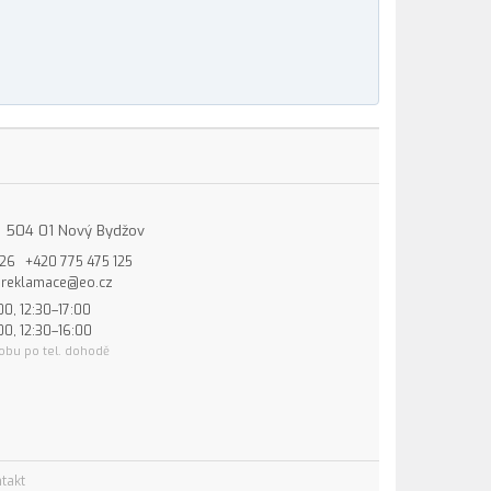
15, 504 01 Nový Bydžov
826
+420 775 475 125
reklamace@eo.cz
00, 12:30–17:00
00, 12:30–16:00
obu po tel. dohodě
takt