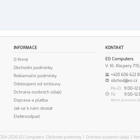
INFORMACE
KONTAKT
EO Computers
O firmě
V. Kl. Klicpery 7
Obchodní podmínky
+420 606 622 
Reklamační podmínky
obchod@eo.cz
Odstoupení od smlouvy
Po–Čt
9:00–12:
Ochrana osobních údajů
Pá
9:00–12:
Doprava a platba
Mimo provozní d
Jak se k nám dostat
Elektroodpad
004–2026 EO Computers
Obchodní podmínky
|
Ochrana osobních údajů
|
Kon