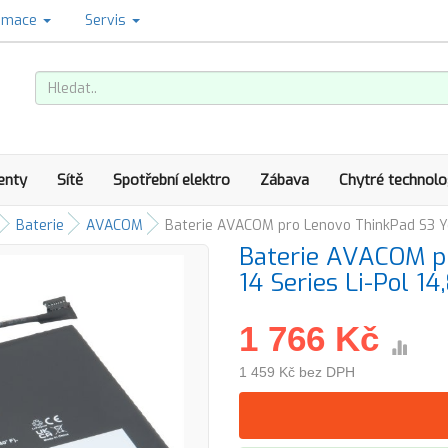
amace
Servis
enty
Sítě
Spotřební elektro
Zábava
Chytré technolo
Baterie
AVACOM
Baterie AVACOM pro Lenovo ThinkPad S3 Y
Baterie AVACOM p
14 Series Li-Pol
1 766 Kč
1 459 Kč bez DPH