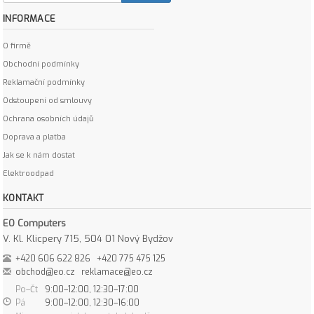
INFORMACE
O firmě
Obchodní podmínky
Reklamační podmínky
Odstoupení od smlouvy
Ochrana osobních údajů
Doprava a platba
Jak se k nám dostat
Elektroodpad
KONTAKT
EO Computers
V. Kl. Klicpery 715, 504 01 Nový Bydžov
+420 606 622 826
+420 775 475 125
obchod@eo.cz
reklamace@eo.cz
Po–Čt
9:00–12:00, 12:30–17:00
Pá
9:00–12:00, 12:30–16:00