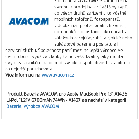
Společnost
AVACOM
se zaměřuje na
výrobu a prodej baterií většiny typů,
do všech druhů zařízení a to včetně
mobilních telefonů, fotoaparátů,
videokamer, profesionálních kamer,
notebooků, radiostanic, aku nářadí a
záložních zdrojů.Vyrábí i atypické nebo
zakázkové baterie a poskytuje i
servisní službu. Společnost patří mezi nejlepší výrobce ve
svém oboru, využívá články té nejvyšší kvality, aby mohla
svým zákazníkům nabídnout vysokou spolehlivost, stabilitu a
co nejnižší poruchovost.
Více informací na
www.avacom.cz
Produkt
Baterie AVACOM pro Apple MacBook Pro 13" A1425
Li-Pol 11,21V 6700mAh 74Wh - A1437
se nachází v kategorii
Baterie
,
výrobce AVACOM