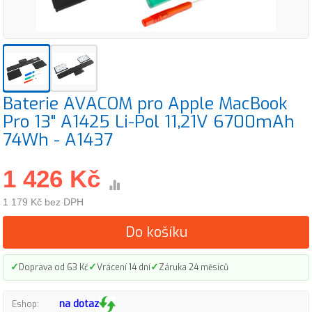
Baterie AVACOM pro Apple MacBook
Pro 13" A1425 Li-Pol 11,21V 6700mAh
74Wh - A1437
1 426 Kč
1 179 Kč bez DPH
Do košíku
✓
✓
✓
Doprava od 63 Kč
Vrácení 14 dní
Záruka 24 měsíců
na dotaz
Eshop: