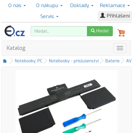
O nás
O nákupu
Doklady
Reklamace
Přihlášení
Servis
Hledat
Katalog
Notebooky, PC
Notebooky - příslušenství
Baterie
AV