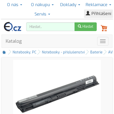
O nás
O nákupu
Doklady
Reklamace
Přihlášení
Servis
Hledat
Katalog
Notebooky, PC
Notebooky - příslušenství
Baterie
AV