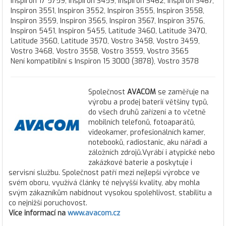
Inspiron 17 5759, Inspiron 3459, Inspiron 3462, Inspiron 3467,
Inspiron 3551, Inspiron 3552, Inspiron 3555, Inspiron 3558,
Inspiron 3559, Inspiron 3565, Inspiron 3567, Inspiron 3576,
Inspiron 5451, Inspiron 5455, Latitude 3460, Latitude 3470,
Latitude 3560, Latitude 3570, Vostro 3458, Vostro 3459,
Vostro 3468, Vostro 3558, Vostro 3559, Vostro 3565
Není kompatibilní s Inspiron 15 3000 (3878), Vostro 3578
Společnost
AVACOM
se zaměřuje na
výrobu a prodej baterií většiny typů,
do všech druhů zařízení a to včetně
mobilních telefonů, fotoaparátů,
videokamer, profesionálních kamer,
notebooků, radiostanic, aku nářadí a
záložních zdrojů.Vyrábí i atypické nebo
zakázkové baterie a poskytuje i
servisní službu. Společnost patří mezi nejlepší výrobce ve
svém oboru, využívá články té nejvyšší kvality, aby mohla
svým zákazníkům nabídnout vysokou spolehlivost, stabilitu a
co nejnižší poruchovost.
Více informací na
www.avacom.cz