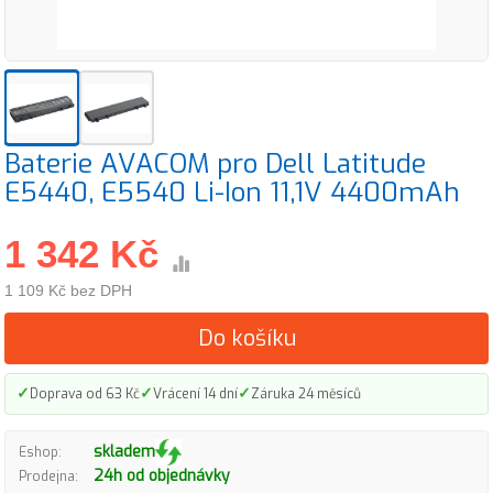
Baterie AVACOM pro Dell Latitude
E5440, E5540 Li-Ion 11,1V 4400mAh
1 342 Kč
1 109 Kč bez DPH
Do košíku
✓
✓
✓
Doprava od 63 Kč
Vrácení 14 dní
Záruka 24 měsíců
skladem
Eshop:
24h od objednávky
Prodejna: