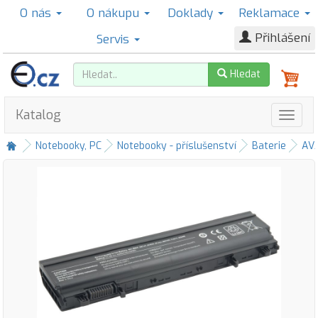
O nás
O nákupu
Doklady
Reklamace
Přihlášení
Servis
Hledat
Katalog
Notebooky, PC
Notebooky - příslušenství
Baterie
AV