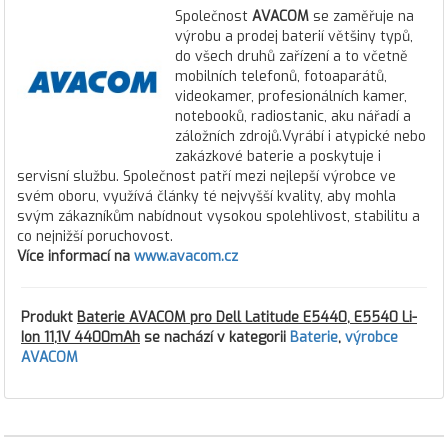
Společnost
AVACOM
se zaměřuje na
výrobu a prodej baterií většiny typů,
do všech druhů zařízení a to včetně
mobilních telefonů, fotoaparátů,
videokamer, profesionálních kamer,
notebooků, radiostanic, aku nářadí a
záložních zdrojů.Vyrábí i atypické nebo
zakázkové baterie a poskytuje i
servisní službu. Společnost patří mezi nejlepší výrobce ve
svém oboru, využívá články té nejvyšší kvality, aby mohla
svým zákazníkům nabídnout vysokou spolehlivost, stabilitu a
co nejnižší poruchovost.
Více informací na
www.avacom.cz
Produkt
Baterie AVACOM pro Dell Latitude E5440, E5540 Li-
Ion 11,1V 4400mAh
se nachází v kategorii
Baterie
,
výrobce
AVACOM