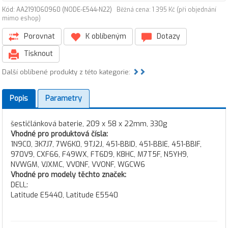
Kód: AA2191060960 (NODE-E544-N22)
Běžná cena: 1 395 Kč (při objednání
mimo eshop)
Porovnat
K oblíbeným
Dotazy
Tisknout
Další oblíbené produkty z této kategorie:
Popis
Parametry
šestičlánková baterie, 209 x 58 x 22mm, 330g
Vhodné pro produktová čísla:
1N9C0, 3K7J7, 7W6K0, 9TJ2J, 451-BBID, 451-BBIE, 451-BBIF,
970V9, CXF66, F49WX, FT6D9, K8HC, M7T5F, N5YH9,
NVWGM, VJXMC, VV0NF, VVONF, WGCW6
Vhodné pro modely těchto značek:
DELL:
Latitude E5440, Latitude E5540