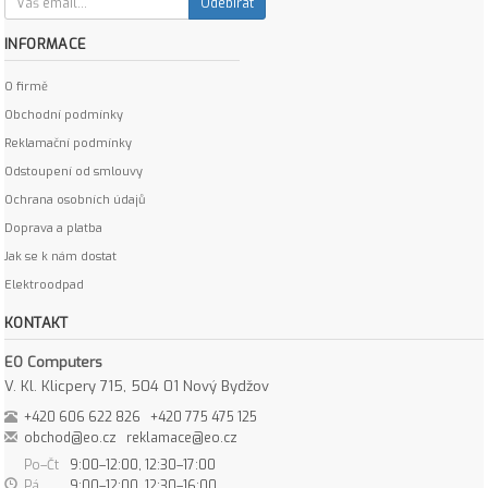
Odebírat
INFORMACE
O firmě
Obchodní podmínky
Reklamační podmínky
Odstoupení od smlouvy
Ochrana osobních údajů
Doprava a platba
Jak se k nám dostat
Elektroodpad
KONTAKT
EO Computers
V. Kl. Klicpery 715, 504 01 Nový Bydžov
+420 606 622 826
+420 775 475 125
obchod@eo.cz
reklamace@eo.cz
Po–Čt
9:00–12:00, 12:30–17:00
Pá
9:00–12:00, 12:30–16:00