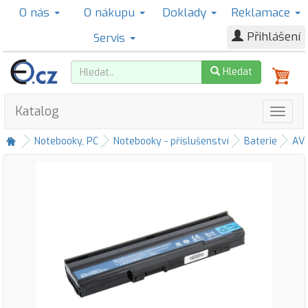
O nás
O nákupu
Doklady
Reklamace
Přihlášení
Servis
Hledat
Katalog
Notebooky, PC
Notebooky - příslušenství
Baterie
AV