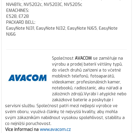
NV4811c, NV5202c, NV5203C, NV5205c
EMACHINES:
E528, E728
PACKARD BELL:
EasyNote NJ31, EasyNote NJ32, EasyNote NJ65, EasyNote
NJ66
Společnost
AVACOM
se zaměřuje na
výrobu a prodej baterií většiny typů,
do všech druhů zařízení a to včetně
mobilních telefonů, fotoaparátů,
videokamer, profesionálních kamer,
notebooků, radiostanic, aku nářadí a
záložních zdrojů.Vyrábí i atypické nebo
zakázkové baterie a poskytuje i
servisní službu. Společnost patří mezi nejlepší výrobce ve
svém oboru, využívá články té nejvyšší kvality, aby mohla
svým zákazníkům nabídnout vysokou spolehlivost, stabilitu a
co nejnižší poruchovost.
Více informací na
www.avacom.cz