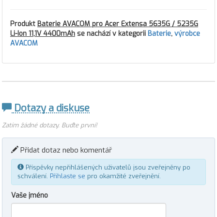
Produkt
Baterie AVACOM pro Acer Extensa 5635G / 5235G
Li-Ion 11,1V 4400mAh
se nachází v kategorii
Baterie
,
výrobce
AVACOM
Dotazy a diskuse
Zatím žádné dotazy. Buďte první!
Přidat dotaz nebo komentář
Příspěvky nepřihlášených uživatelů jsou zveřejněny po
schválení.
Přihlaste se
pro okamžité zveřejnění.
Vaše jméno