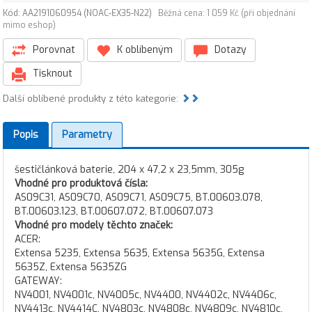
Kód: AA2191060954 (NOAC-EX35-N22)
Běžná cena: 1 059 Kč (při objednání
mimo eshop)
Porovnat
K oblíbeným
Dotazy
Tisknout
Další oblíbené produkty z této kategorie:
Popis
Parametry
šestičlánková baterie, 204 x 47,2 x 23,5mm, 305g
Vhodné pro produktová čísla:
AS09C31, AS09C70, AS09C71, AS09C75, BT.00603.078,
BT.00603.123, BT.00607.072, BT.00607.073
Vhodné pro modely těchto značek:
ACER:
Extensa 5235, Extensa 5635, Extensa 5635G, Extensa
5635Z, Extensa 5635ZG
GATEWAY:
NV4001, NV4001c, NV4005c, NV4400, NV4402c, NV4406c,
NV4413c, NV4414C, NV4803c, NV4808c, NV4809c, NV4810c,