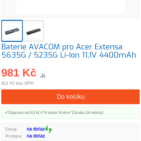
Baterie AVACOM pro Acer Extensa
5635G / 5235G Li-Ion 11,1V 4400mAh
981 Kč
811 Kč bez DPH
Do košíku
✓
✓
✓
Doprava od 63 Kč
Vrácení 14 dní
Záruka 24 měsíců
na dotaz
Eshop:
na dotaz
Prodejna: