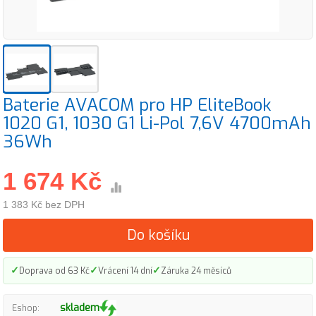
Baterie AVACOM pro HP EliteBook
1020 G1, 1030 G1 Li-Pol 7,6V 4700mAh
36Wh
1 674 Kč
1 383 Kč bez DPH
Do košíku
✓
✓
✓
Doprava od 63 Kč
Vrácení 14 dní
Záruka 24 měsíců
skladem
Eshop: