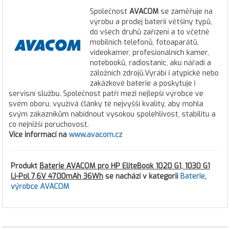
Společnost
AVACOM
se zaměřuje na
výrobu a prodej baterií většiny typů,
do všech druhů zařízení a to včetně
mobilních telefonů, fotoaparátů,
videokamer, profesionálních kamer,
notebooků, radiostanic, aku nářadí a
záložních zdrojů.Vyrábí i atypické nebo
zakázkové baterie a poskytuje i
servisní službu. Společnost patří mezi nejlepší výrobce ve
svém oboru, využívá články té nejvyšší kvality, aby mohla
svým zákazníkům nabídnout vysokou spolehlivost, stabilitu a
co nejnižší poruchovost.
Více informací na
www.avacom.cz
Produkt
Baterie AVACOM pro HP EliteBook 1020 G1, 1030 G1
Li-Pol 7,6V 4700mAh 36Wh
se nachází v kategorii
Baterie
,
výrobce AVACOM