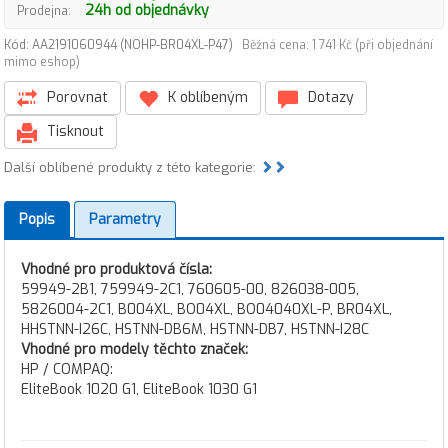
24h od objednávky
Prodejna:
Kód: AA2191060944 (NOHP-BR04XL-P47)
Běžná cena: 1 741 Kč (při objednání
mimo eshop)
Porovnat
K oblíbeným
Dotazy
Tisknout
Další oblíbené produkty z této kategorie:
Popis
Parametry
Vhodné pro produktová čísla:
59949-2B1, 759949-2C1, 760605-00, 826038-005,
5826004-2C1, B004XL, BO04XL, BO04040XL-P, BR04XL,
HHSTNN-I26C, HSTNN-DB6M, HSTNN-DB7, HSTNN-I28C
Vhodné pro modely těchto značek:
HP / COMPAQ:
EliteBook 1020 G1, EliteBook 1030 G1