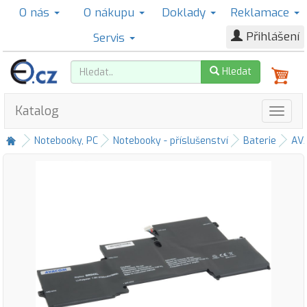
O nás
O nákupu
Doklady
Reklamace
Přihlášení
Servis
Hledat
Katalog
Notebooky, PC
Notebooky - příslušenství
Baterie
AV