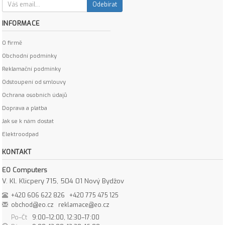
Odebírat
INFORMACE
O firmě
Obchodní podmínky
Reklamační podmínky
Odstoupení od smlouvy
Ochrana osobních údajů
Doprava a platba
Jak se k nám dostat
Elektroodpad
KONTAKT
EO Computers
V. Kl. Klicpery 715, 504 01 Nový Bydžov
+420 606 622 826
+420 775 475 125
obchod@eo.cz
reklamace@eo.cz
Po–Čt
9:00–12:00, 12:30–17:00