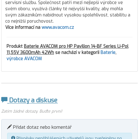
servisní službu. Společnost patří mezi nejlepší výrobce ve
svém oboru, využívá články té nejvyšší kvality, aby mohla
svým zákazníkům nabídnout vysokou spolehlivost, stabilitu a
co nejnižší poruchovost.
Více informací na
www.avacom.cz
Produkt
Baterie AVACOM pro HP Pavilion 14-BF Series Li-Pol
11,55V 3600mAh 42Wh
se nachází v kategorii
Baterie
,
výrobce AVACOM
Dotazy a diskuse
Zatím žádné dotazy. Buďte první!
Přidat dotaz nebo komentář
Příspěvky nepřihlášených uživatelů jsou zveřejněny po