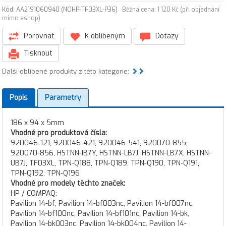
Kód: AA2191060940 (NOHP-TF03XL-P36)
Běžná cena: 1 120 Kč (při objednání
mimo eshop)
Porovnat
K oblíbeným
Dotazy
Tisknout
Další oblíbené produkty z této kategorie:
Popis
Parametry
186 x 94 x 5mm
Vhodné pro produktová čísla:
920046-121, 920046-421, 920046-541, 920070-855,
920070-856, HSTNN-IB7Y, HSTNN-LB7J, HSTNN-LB7X, HSTNN-
UB7J, TF03XL, TPN-Q188, TPN-Q189, TPN-Q190, TPN-Q191,
TPN-Q192, TPN-Q196
Vhodné pro modely těchto značek:
HP / COMPAQ:
Pavilion 14-bf, Pavilion 14-bf003nc, Pavilion 14-bf007nc,
Pavilion 14-bf100nc, Pavilion 14-bf101nc, Pavilion 14-bk,
Pavilion 14-bk003nc, Pavilion 14-bk004nc, Pavilion 14-