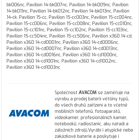
bk006nc, Pavilion 14-bk007nc, Pavilion 14-bk009nc, Pavilion
14-bk011nc, Pavilion 14-bk012nc, Pavilion 14-bk013nc, Pavilion
14-ck, Pavilion 15-cc, Pavilion 15-cc003nc, Pavilion 15-cc004nc,
Pavilion 15-cc006nc, Pavilion 15-cc008nc, Pavilion 15-cc010nc,
Pavilion 15-cc101nc, Pavilion 15-cc102nc, Pavilion 15-cc103nc,
Pavilion 15-cc504nc, Pavilion 15-cc506nc, Pavilion x360 14-cd,
Pavilion x360 14-cd0001nc, Pavilion x360 14-cd0006nc,
Pavilion x360 14-cd0007nc, Pavilion x360 14-cd0013nc,
Pavilion x360 14-cd0016nc, Pavilion x360 14-cd1000nc,
Pavilion x360 14-cd1001nc, Pavilion x360 14-cd1002nc,
Pavilion x360 14-cd1003nc
Společnost
AVACOM
se zaměřuje na
výrobu a prodej baterií většiny typů,
do všech druhů zařízení a to včetně
mobilních telefonů, fotoaparátů,
videokamer, profesionálních kamer,
notebooků, radiostanic, aku nářadí a
záložních zdrojů.Vyrábí i atypické nebo
zakázkové baterie a poskytuje i