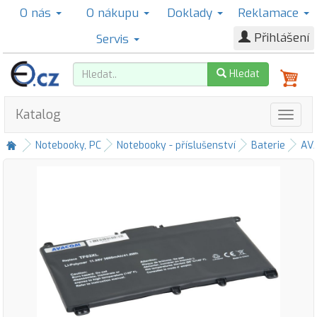
O nás
O nákupu
Doklady
Reklamace
Přihlášení
Servis
Hledat
Katalog
Notebooky, PC
Notebooky - příslušenství
Baterie
AV