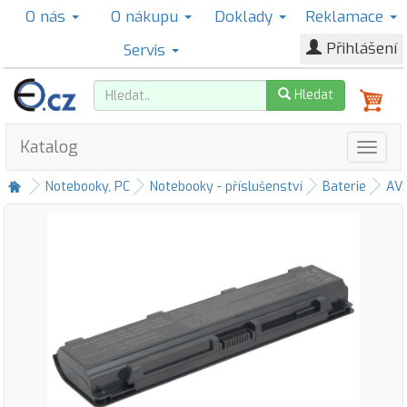
O nás
O nákupu
Doklady
Reklamace
Přihlášení
Servis
Hledat
Katalog
Notebooky, PC
Notebooky - příslušenství
Baterie
AV