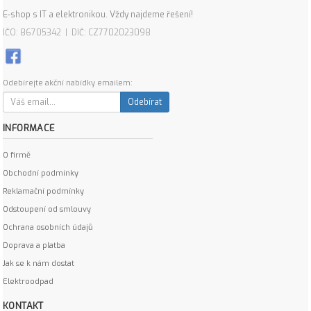
E-shop s IT a elektronikou. Vždy najdeme řešení!
IČO: 86705342 | DIČ: CZ7702023098
Odebírejte akční nabídky emailem:
Odebírat
INFORMACE
O firmě
Obchodní podmínky
Reklamační podmínky
Odstoupení od smlouvy
Ochrana osobních údajů
Doprava a platba
Jak se k nám dostat
Elektroodpad
KONTAKT