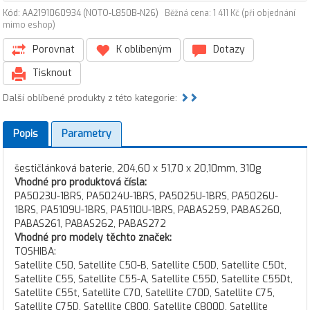
Kód: AA2191060934 (NOTO-L850B-N26)
Běžná cena: 1 411 Kč (při objednání
mimo eshop)
Porovnat
K oblíbeným
Dotazy
Tisknout
Další oblíbené produkty z této kategorie:
Popis
Parametry
šestičlánková baterie, 204,60 x 51,70 x 20,10mm, 310g
Vhodné pro produktová čísla:
PA5023U-1BRS, PA5024U-1BRS, PA5025U-1BRS, PA5026U-
1BRS, PA5109U-1BRS, PA5110U-1BRS, PABAS259, PABAS260,
PABAS261, PABAS262, PABAS272
Vhodné pro modely těchto značek:
TOSHIBA:
Satellite C50, Satellite C50-B, Satellite C50D, Satellite C50t,
Satellite C55, Satellite C55-A, Satellite C55D, Satellite C55Dt,
Satellite C55t, Satellite C70, Satellite C70D, Satellite C75,
Satellite C75D, Satellite C800, Satellite C800D, Satellite