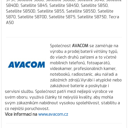
S840D, Satellite S845, Satellite S845D, Satellite S850,
Satellite S850D, Satellite S855, Satellite S855D, Satellite
S870, Satellite S870D, Satellite S875, Satellite S875D, Tecra
A50
Společnost
AVACOM
se zaměřuje na
výrobu a prodej baterií většiny typů,
do všech druhů zařízení a to včetně
mobilních telefonů, fotoaparátů,
videokamer, profesionálních kamer,
notebooků, radiostanic, aku nářadí a
záložních zdrojů.Vyrábí i atypické nebo
zakázkové baterie a poskytuje i
servisní službu. Společnost patří mezi nejlepší výrobce ve
svém oboru, využívá články té nejvyšší kvality, aby mohla
svým zákazníkům nabídnout vysokou spolehlivost, stabilitu a
co nejnižší poruchovost.
Více informací na
www.avacom.cz