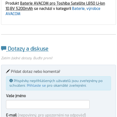
Produkt
Baterie AVACOM pro Toshiba Satellite L850 Li-Ion
10,8V 5200mAh
se nachází v kategorii
Baterie
,
výrobce
AVACOM
Dotazy a diskuse
Zatím žádné dotazy. Buďte první!
Přidat dotaz nebo komentář
Příspěvky nepřihlášených uživatelů jsou zveřejněny po
schválení.
Přihlaste se
pro okamžité zveřejnění.
Vaše jméno
E-mail
(nepovinný, pro upozornění na odpověď)