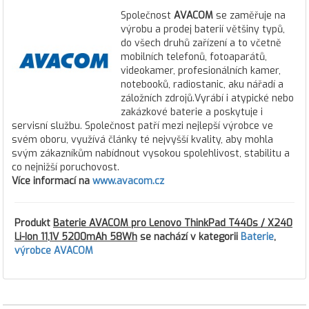
Společnost
AVACOM
se zaměřuje na
výrobu a prodej baterií většiny typů,
do všech druhů zařízení a to včetně
mobilních telefonů, fotoaparátů,
videokamer, profesionálních kamer,
notebooků, radiostanic, aku nářadí a
záložních zdrojů.Vyrábí i atypické nebo
zakázkové baterie a poskytuje i
servisní službu. Společnost patří mezi nejlepší výrobce ve
svém oboru, využívá články té nejvyšší kvality, aby mohla
svým zákazníkům nabídnout vysokou spolehlivost, stabilitu a
co nejnižší poruchovost.
Více informací na
www.avacom.cz
Produkt
Baterie AVACOM pro Lenovo ThinkPad T440s / X240
Li-Ion 11,1V 5200mAh 58Wh
se nachází v kategorii
Baterie
,
výrobce AVACOM