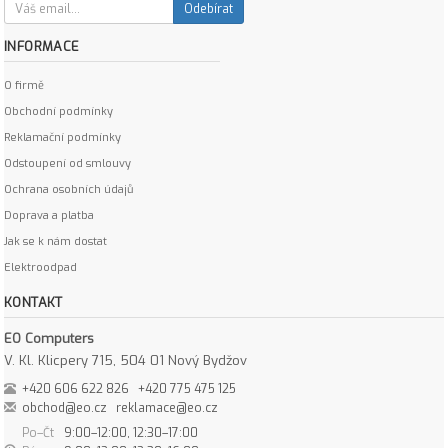
Odebírat
INFORMACE
O firmě
Obchodní podmínky
Reklamační podmínky
Odstoupení od smlouvy
Ochrana osobních údajů
Doprava a platba
Jak se k nám dostat
Elektroodpad
KONTAKT
EO Computers
V. Kl. Klicpery 715, 504 01 Nový Bydžov
+420 606 622 826
+420 775 475 125
obchod@eo.cz
reklamace@eo.cz
Po–Čt
9:00–12:00, 12:30–17:00