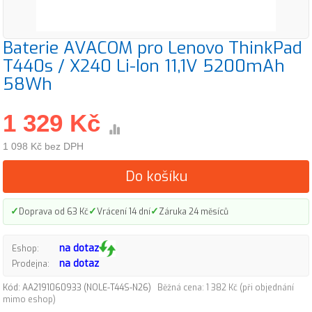
Baterie AVACOM pro Lenovo ThinkPad
T440s / X240 Li-Ion 11,1V 5200mAh
58Wh
1 329 Kč
1 098 Kč bez DPH
Do košíku
✓
✓
✓
Doprava od 63 Kč
Vrácení 14 dní
Záruka 24 měsíců
na dotaz
Eshop:
na dotaz
Prodejna:
Kód: AA2191060933 (NOLE-T44S-N26)
Běžná cena: 1 382 Kč (při objednání
mimo eshop)