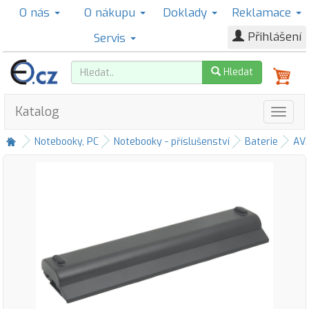
O nás
O nákupu
Doklady
Reklamace
Přihlášení
Servis
Hledat
Katalog
Notebooky, PC
Notebooky - příslušenství
Baterie
AV