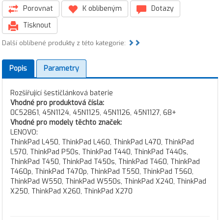
Porovnat
K oblíbeným
Dotazy
Tisknout
Další oblíbené produkty z této kategorie:
Popis
Parametry
Rozšiřující šestičlánková baterie
Vhodné pro produktová čísla:
0C52861, 45N1124, 45N1125, 45N1126, 45N1127, 68+
Vhodné pro modely těchto značek:
LENOVO:
ThinkPad L450, ThinkPad L460, ThinkPad L470, ThinkPad
L570, ThinkPad P50s, ThinkPad T440, ThinkPad T440s,
ThinkPad T450, ThinkPad T450s, ThinkPad T460, ThinkPad
T460p, ThinkPad T470p, ThinkPad T550, ThinkPad T560,
ThinkPad W550, ThinkPad W550s, ThinkPad X240, ThinkPad
X250, ThinkPad X260, ThinkPad X270