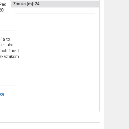
Záruka [m]:
24
kPad
20,
í a to
ic, aku
 Společnost
zákazníkům
ce