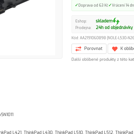
✓
✓
Doprava od 63 Kč
Vrácení 14 dn
skladem
Eshop:
24h od objednávky
Prodejna:
Kód: AA2191060898 (NOLE-L530-N
Porovnat
K oblí
Další oblíbené produkty z této ka
45N1011
nkPad L421, ThinkPad L430, ThinkPad L510, ThinkPad L512, ThinkPad