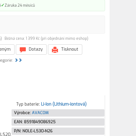
✓
í
Záruka 24 měsíců
26)
Běžná cena: 1 399 Kč (při objednání mimo eshop)
beným
Dotazy
Tisknout
tegorie:
Typ baterie:
Li-Ion (Lithium-iontová)
Výrobce:
AVACOM
EAN:
8591849086925
P/N:
NOLE-L530-N26
 L520,