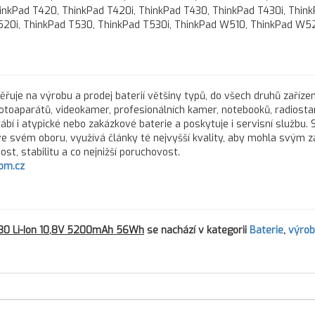
hinkPad T420, ThinkPad T420i, ThinkPad T430, ThinkPad T430i, Thin
T520i, ThinkPad T530, ThinkPad T530i, ThinkPad W510, ThinkPad W5
řuje na výrobu a prodej baterií většiny typů, do všech druhů zařízen
fotoaparátů, videokamer, profesionálních kamer, notebooků, radiostan
rábí i atypické nebo zakázkové baterie a poskytuje i servisní službu.
 ve svém oboru, využívá články té nejvyšší kvality, aby mohla svým 
st, stabilitu a co nejnižší poruchovost.
om.cz
30 Li-Ion 10,8V 5200mAh 56Wh
se nachází v kategorii
Baterie
,
výrob