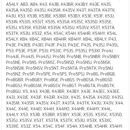
A54LY, A83, A84, K43, K43B, K43BR, K43BY, K43E, K43S,
K43SA, K43SD, K43SJ, K43SM, K43SV, K43T, K43TA, K43TK,
K43U, K53, K53B, K53BE, K53BR, K53BY, K53E, K53F, K53J,
K53JN, K53JS, K53JT, K53S, K53SA, K53SC, K53SD, K53SE,
K53SJ, K53SK, K53SM, K53SN, K53SU, K53SV, K53T, K53TA,
K53TK, K53U, K53Z, K54, K54C, K54H, K54HR, K54HY, K54L,
K54LY, K84, K84C, K84H, K84HR, K84HY, K84L, K84LY, P43,
P43E, P43EB, P43EI, P43F, P43J, P43JC, P43S, P43SJ, P43SL,
P53, P53E, P53F, P53J, P53JC, P53S, P53SJ, P53XI, Pro4J,
Pro4JE, Pro4JS, Pro4JSJ, Pro5N, Pro5NB, Pro5NBR, Pro5NBY,
Pro5NE, Pro5NS, Pro5NSC, Pro5NSD, Pro5NSJ, Pro5NSK,
Pro5NSM, Pro5NSV, Pro5NT, Pro5NTA, Pro5NTK, Pro5NU,
Pro5NZ, Pro5P, Pro5PE, Pro5PS, Pro5PSJ, Pro8G, Pro8GB,
Pro8GBR, Pro8GBY, Pro8GE, Pro8GS, Pro8GSA, Pro8GSD,
Pro8GSJ, Pro8GSM, Pro8GSV, Pro8GT, Pro8GTA, Pro8GTK,
Pro8GU, X5, X43, X43B, X43BR, X43BY, X43E, X43EC, X43EE,
X43J, X43JE, X43JF, X43JR, X43JX, X43S, X43SA, X43SD, X43SJ,
X43SM, X43SR, X43SV, X43T, X43TA, X43TK, X43U, X43V, X44,
X44C, X44E, X44EI, X44H, X44HO, X44HR, X44HY, X44L,
X44LY, X53, X53B, X53BR, X53BY, X53E, X53S, X53SC, X53SD,
X53SJ, X53SV, X53T, X53TA, X53TK, X53U, X53X, X53XC,
X53XE, X53Z, X54, X54C, X54F, X54H, X54HB, X54HR, X54HY,