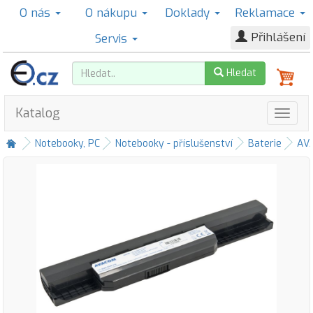
O nás
O nákupu
Doklady
Reklamace
Přihlášení
Servis
Hledat
Katalog
Notebooky, PC
Notebooky - příslušenství
Baterie
AV