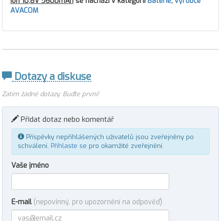
Ion 10,8V 5600mAh
se nachází v kategorii
Baterie
,
výrobce
AVACOM
Dotazy a diskuse
Zatím žádné dotazy. Buďte první!
Přidat dotaz nebo komentář
Příspěvky nepřihlášených uživatelů jsou zveřejněny po
schválení.
Přihlaste se
pro okamžité zveřejnění.
Vaše jméno
E-mail
(nepovinný, pro upozornění na odpověď)