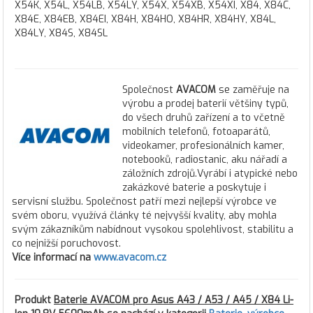
X54K, X54L, X54LB, X54LY, X54X, X54XB, X54XI, X84, X84C,
X84E, X84EB, X84EI, X84H, X84HO, X84HR, X84HY, X84L,
X84LY, X84S, X84SL
Společnost
AVACOM
se zaměřuje na
výrobu a prodej baterií většiny typů,
do všech druhů zařízení a to včetně
mobilních telefonů, fotoaparátů,
videokamer, profesionálních kamer,
notebooků, radiostanic, aku nářadí a
záložních zdrojů.Vyrábí i atypické nebo
zakázkové baterie a poskytuje i
servisní službu. Společnost patří mezi nejlepší výrobce ve
svém oboru, využívá články té nejvyšší kvality, aby mohla
svým zákazníkům nabídnout vysokou spolehlivost, stabilitu a
co nejnižší poruchovost.
Více informací na
www.avacom.cz
Produkt
Baterie AVACOM pro Asus A43 / A53 / A45 / X84 Li-