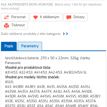
Kód: AA2191060870 (NOAS-K53N-P28)
Běžná cena: 1 342 Kč (při objednání
mimo eshop)
Porovnat
K oblíbeným
Dotazy
Tisknout
Další oblíbené produkty z této kategorie:
Popis
Parametry
šestičlánková baterie, 270 x 50 x 22mm, 326g, články
Panasonic
Vhodné pro produktová čísla:
A31-K53, A32-K53, A41-K53, A42-K53, A43EI241SV-SL
Vhodné pro modely těchto značek:
ASUS:
A43, A43BR, A43BY, A43E, A43S, A43SA, A43SD, A43SJ,
A43SM, A43SV, A43TA, A43TK, A43U, A45, A45A, A45DE,
A45DR, A45N, A45VD, A45VG, A45VM, A45VS, A53BR, A53BY,
A53E, A53SC, A53SD, A53SJ, A53SK, A53SM, A53SV, A53TA,
A53TK, A53U, A53Z, A54, A54C, A54H, A54HR, A54HY, A54L,