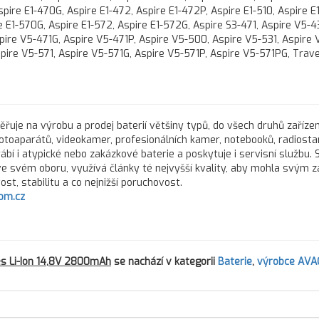
pire E1-470G, Aspire E1-472, Aspire E1-472P, Aspire E1-510, Aspire E
e E1-570G, Aspire E1-572, Aspire E1-572G, Aspire S3-471, Aspire V5-43
pire V5-471G, Aspire V5-471P, Aspire V5-500, Aspire V5-531, Aspire 
spire V5-571, Aspire V5-571G, Aspire V5-571P, Aspire V5-571PG, Trav
řuje na výrobu a prodej baterií většiny typů, do všech druhů zařízen
fotoaparátů, videokamer, profesionálních kamer, notebooků, radiostan
rábí i atypické nebo zakázkové baterie a poskytuje i servisní službu.
 ve svém oboru, využívá články té nejvyšší kvality, aby mohla svým 
st, stabilitu a co nejnižší poruchovost.
om.cz
es Li-Ion 14,8V 2800mAh
se nachází v kategorii
Baterie
,
výrobce AV