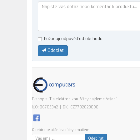
Požaduji odpověď od obchodu
Odeslat
E-shop s IT a elektronikou. Vždy najdeme řešení!
IČO: 86705342 | DIČ: CZ7702023098
Odebírejte akční nabídky emailem:
Odebírat