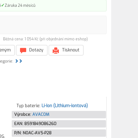
✓
í
Záruka 24 měsíců
8)
Běžná cena: 1 054 Kč (při objednání mimo eshop)
beným
Dotazy
Tisknout
tegorie:
Typ baterie:
Li-Ion (Lithium-iontová)
Výrobce:
AVACOM
EAN:
8591849086260
P/N:
NOAC-AV5-P28
2G,