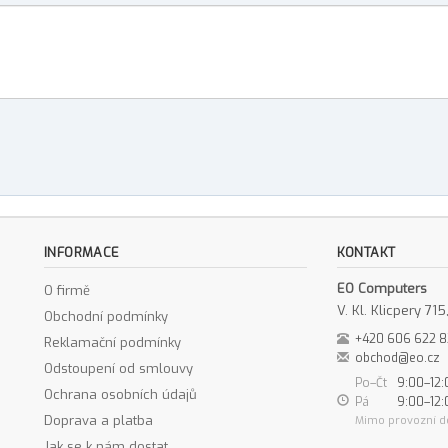
INFORMACE
KONTAKT
EO Computers
O firmě
V. Kl. Klicpery 7
Obchodní podmínky
+420 606 622 
Reklamační podmínky
obchod@eo.cz
Odstoupení od smlouvy
Po–Čt
9:00–12:
Ochrana osobních údajů
Pá
9:00–12:
Doprava a platba
Mimo provozní d
Jak se k nám dostat