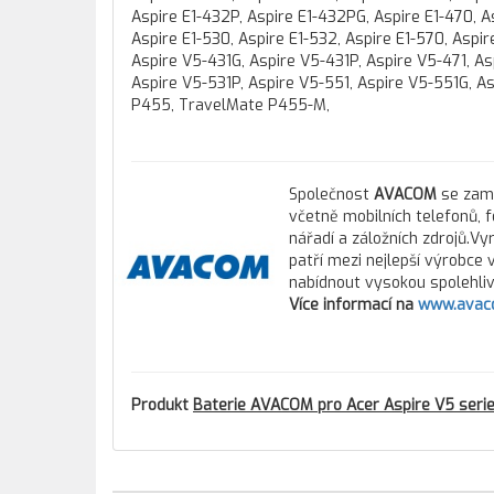
Aspire E1-432P, Aspire E1-432PG, Aspire E1-470, As
Aspire E1-530, Aspire E1-532, Aspire E1-570, Aspir
Aspire V5-431G, Aspire V5-431P, Aspire V5-471, As
Aspire V5-531P, Aspire V5-551, Aspire V5-551G, A
P455, TravelMate P455-M,
Společnost
AVACOM
se zamě
včetně mobilních telefonů, 
nářadí a záložních zdrojů.Vy
patří mezi nejlepší výrobce
nabídnout vysokou spolehlivo
Více informací na
www.avac
Produkt
Baterie AVACOM pro Acer Aspire V5 seri