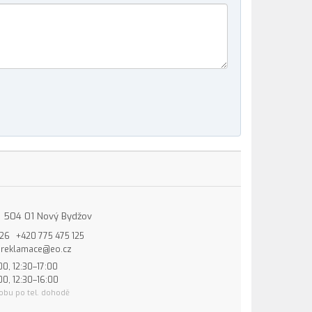
15, 504 01 Nový Bydžov
826
+420 775 475 125
reklamace@eo.cz
00, 12:30–17:00
00, 12:30–16:00
obu po tel. dohodě