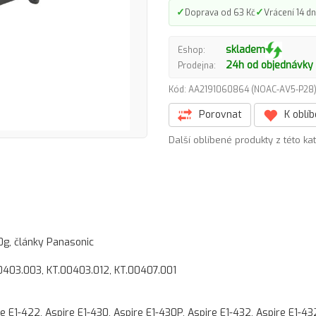
✓
✓
Doprava od 63 Kč
Vrácení 14 dn
skladem
Eshop:
24h od objednávky
Prodejna:
Kód: AA2191060864 (NOAC-AV5-P2
Porovnat
K oblí
Další oblíbené produkty z této ka
0g, články Panasonic
0403.003, KT.00403.012, KT.00407.001
re E1-422, Aspire E1-430, Aspire E1-430P, Aspire E1-432, Aspire E1-43