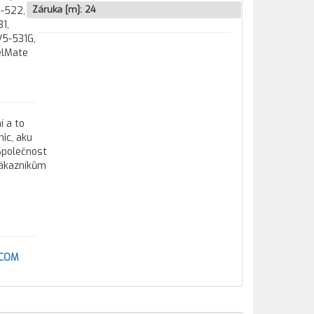
Záruka [m]:
24
1-522,
1,
V5-531G,
elMate
í a to
ic, aku
 Společnost
zákazníkům
ACOM