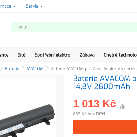
amace
Servis
enty
Sítě
Spotřební elektro
Zábava
Chytré technolo
Baterie
AVACOM
Baterie AVACOM pro Acer Aspire V5 series
Baterie AVACOM pr
14,8V 2800mAh
1 013 Kč
837 Kč bez DPH