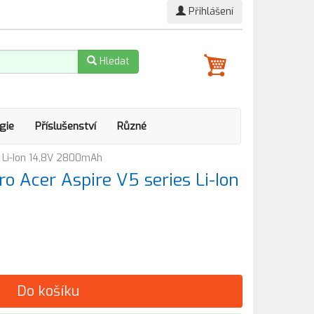
Přihlášení
Hledat
gie
Příslušenství
Různé
 Li-Ion 14,8V 2800mAh
o Acer Aspire V5 series Li-Ion
Do košíku