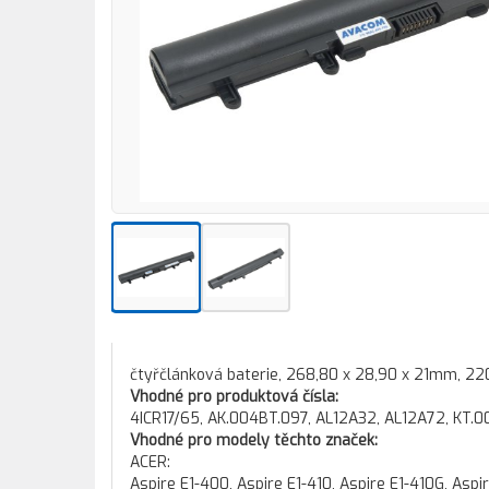
čtyřčlánková baterie, 268,80 x 28,90 x 21mm, 22
Vhodné pro produktová čísla:
4ICR17/65, AK.004BT.097, AL12A32, AL12A72, KT.0
Vhodné pro modely těchto značek:
ACER:
Aspire E1-400, Aspire E1-410, Aspire E1-410G, Aspi