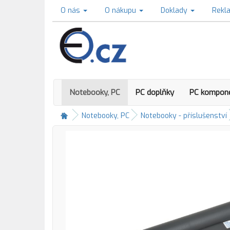
O nás
O nákupu
Doklady
Rekl
Notebooky, PC
PC doplňky
PC kompon
Notebooky, PC
Notebooky - příslušenství