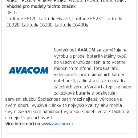
R8R6F, RCG54, RFJMW, RXJR6, WJ383, Y40R5, Y61CV, YJNKK
Vhodné pro modely těchto značek:
DELL:
Latitude E6120, Latitude E6220, Latitude E6230, Latitude
E6320, Latitude E6330, Latitude E6430s
Společnost
AVACOM
se zaměřuje na
výrobu a prodej baterií většiny typů,
do všech druhů zařízení a to včetně
mobilních telefonů, fotoaparátů,
videokamer, profesionálních kamer,
notebooků, radiostanic, aku nářadí a
záložních zdrojů.Vyrábí i atypické nebo
zakázkové baterie a poskytuje i
servisní službu. Společnost patří mezi nejlepší výrobce ve
svém oboru, využívá články té nejvyšší kvality, aby mohla
svým zákazníkům nabídnout vysokou spolehlivost, stabilitu a
co nejnižší poruchovost.
Více informací na
www.avacom.cz