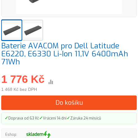
Baterie AVACOM pro Dell Latitude
E6220, E6330 Li-Ion 11,1V 6400mAh
71Wh
1 776 Kč
1 468 Kč bez DPH
Do košíku
✓
✓
✓
Doprava od 63 Kč
Vrácení 14 dní
Záruka 24 měsíců
skladem
Eshop: