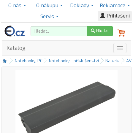
O nás
O nákupu
Doklady
Reklamace
Přihlášení
Servis
Hledat
Katalog
Notebooky, PC
Notebooky - příslušenství
Baterie
AV