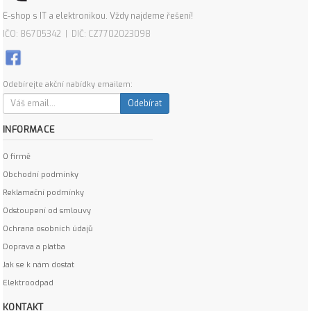
E-shop s IT a elektronikou. Vždy najdeme řešení!
IČO: 86705342 | DIČ: CZ7702023098
Odebírejte akční nabídky emailem:
Odebírat
INFORMACE
O firmě
Obchodní podmínky
Reklamační podmínky
Odstoupení od smlouvy
Ochrana osobních údajů
Doprava a platba
Jak se k nám dostat
Elektroodpad
KONTAKT