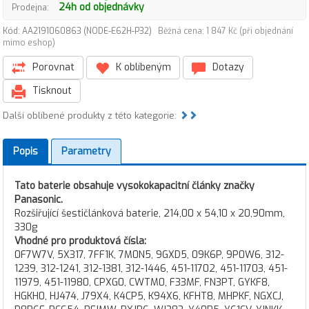
24h od objednávky
Prodejna:
Kód: AA2191060863 (NODE-E62H-P32)
Běžná cena: 1 847 Kč (při objednání
mimo eshop)
Porovnat
K oblíbeným
Dotazy
Tisknout
Další oblíbené produkty z této kategorie:
Popis
Parametry
Tato baterie obsahuje vysokokapacitní články značky
Panasonic.
Rozšiřující šestičlánková baterie, 214,00 x 54,10 x 20,90mm,
330g
Vhodné pro produktová čísla:
0F7W7V, 5X317, 7FF1K, 7M0N5, 9GXD5, 09K6P, 9P0W6, 312-
1239, 312-1241, 312-1381, 312-1446, 451-11702, 451-11703, 451-
11979, 451-11980, CPXG0, CWTM0, F33MF, FN3PT, GYKF8,
HGKH0, HJ474, J79X4, K4CP5, K94X6, KFHT8, MHPKF, NGXCJ,