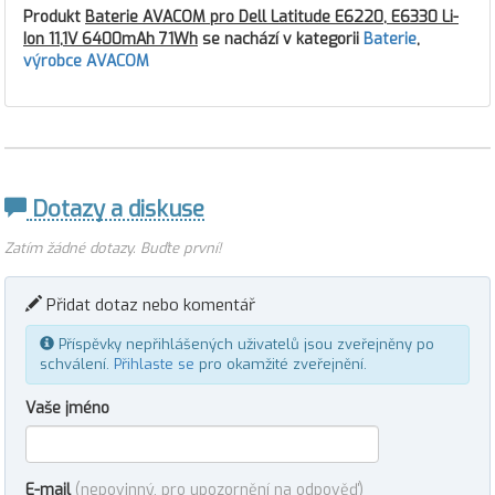
Produkt
Baterie AVACOM pro Dell Latitude E6220, E6330 Li-
Ion 11,1V 6400mAh 71Wh
se nachází v kategorii
Baterie
,
výrobce AVACOM
Dotazy a diskuse
Zatím žádné dotazy. Buďte první!
Přidat dotaz nebo komentář
Příspěvky nepřihlášených uživatelů jsou zveřejněny po
schválení.
Přihlaste se
pro okamžité zveřejnění.
Vaše jméno
E-mail
(nepovinný, pro upozornění na odpověď)