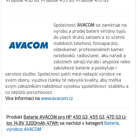
ProBook 450 G3, ProBook 455 G3, ProBook 470 G3
Společnost
AVACOM
se zaměřuje na
výrobu a prodej baterií většiny typů,
do všech druhů zařízení a to včetně
mobilních telefonů, fotoaparátů,
videokamer, profesionálních kamer,
notebooků, radiostanic, aku nářadí a
záložních zdrojů.Vyrábí i atypické nebo
zakázkové baterie a poskytuje i
servisní službu. Společnost patří mezi nejlepší výrobce ve
svém oboru, využívá články té nejvyšší kvality, aby mohla
svým zákazníkům nabídnout vysokou spolehlivost, stabilitu a
co nejnižší poruchovost.
Více informací na
www.avacom.cz
Produkt
Baterie AVACOM pro HP 450 G3, 455 G3, 470 G3 Li-
Ion 14,8V 3200mAh 47Wh
se nachází v kategorii
Baterie
,
výrobce AVACOM