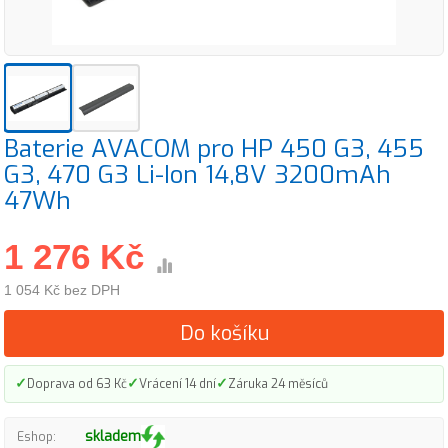
Baterie AVACOM pro HP 450 G3, 455
G3, 470 G3 Li-Ion 14,8V 3200mAh
47Wh
1 276 Kč
1 054 Kč bez DPH
Do košíku
✓
✓
✓
Doprava od 63 Kč
Vrácení 14 dní
Záruka 24 měsíců
skladem
Eshop: