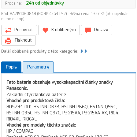
24h od objednávky
Prodejna:
Kód: AA2191060848 (NOHP-45G3-P32)
Běžná cena: 1 327 Kč (při objednání
mimo eshop)
Porovnat
K oblíbeným
Dotazy
Tisknout
Další oblíbené produkty z této kategorie:
Popis
Parametry
Tato baterie obsahuje vysokokapacitní články značky
Panasonic.
Základní čtyřčlánková baterie
Vhodné pro produktová čísla:
805294-001, HSTNN-DB7B, HSTNN-PB6Q, HSTNN-Q94C,
HSTNN-Q95C, HSTNN-Q97C, P3G15AA, P3G15AA-AX, RI04,
RI04XL, RI06XL
Vhodné pro modely těchto značek:
HP / COMPAQ: