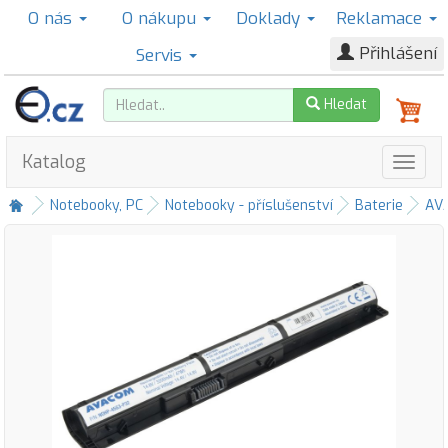
O nás
O nákupu
Doklady
Reklamace
Přihlášení
Servis
Hledat
Katalog
Notebooky, PC
Notebooky - příslušenství
Baterie
AV