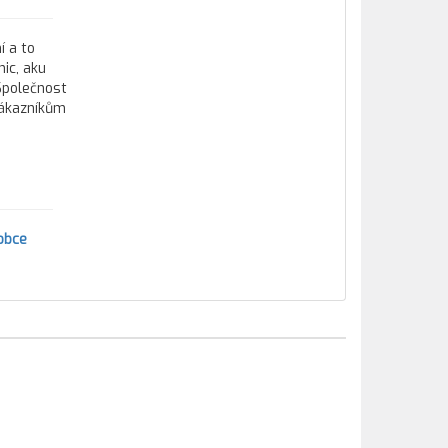
í a to
ic, aku
 Společnost
zákazníkům
obce