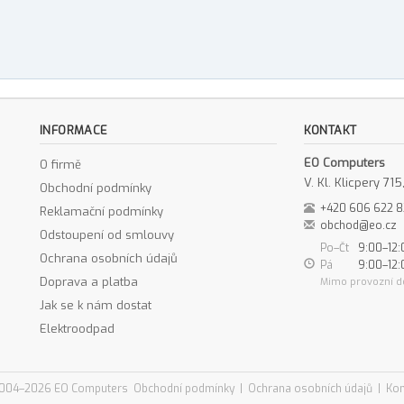
INFORMACE
KONTAKT
EO Computers
O firmě
V. Kl. Klicpery 7
Obchodní podmínky
+420 606 622 
Reklamační podmínky
obchod@eo.cz
Odstoupení od smlouvy
Po–Čt
9:00–12:
Ochrana osobních údajů
Pá
9:00–12:
Doprava a platba
Mimo provozní d
Jak se k nám dostat
Elektroodpad
004–2026 EO Computers
Obchodní podmínky
|
Ochrana osobních údajů
|
Kon