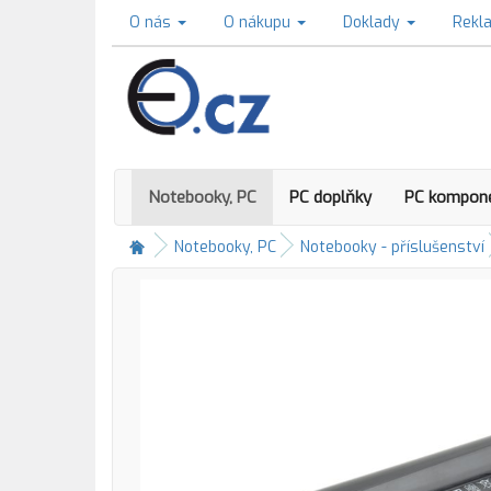
O nás
O nákupu
Doklady
Rekl
Notebooky, PC
PC doplňky
PC kompon
Notebooky, PC
Notebooky - příslušenství