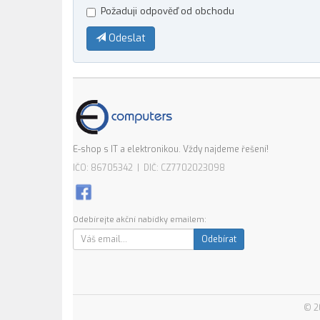
Požaduji odpověď od obchodu
Odeslat
E-shop s IT a elektronikou. Vždy najdeme řešení!
IČO: 86705342 | DIČ: CZ7702023098
Odebírejte akční nabídky emailem:
Odebírat
© 2