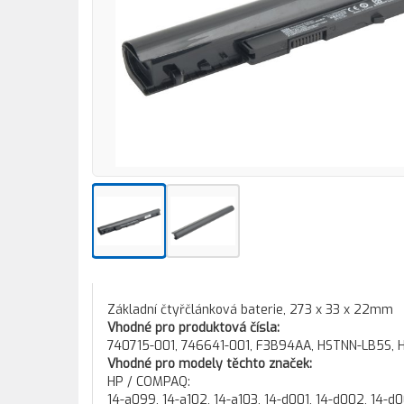
Základní čtyřčlánková baterie, 273 x 33 x 22mm
Vhodné pro produktová čísla:
740715-001, 746641-001, F3B94AA, HSTNN-LB5S,
Vhodné pro modely těchto značek:
HP / COMPAQ:
14-a099, 14-a102, 14-a103, 14-d001, 14-d002, 14-d0