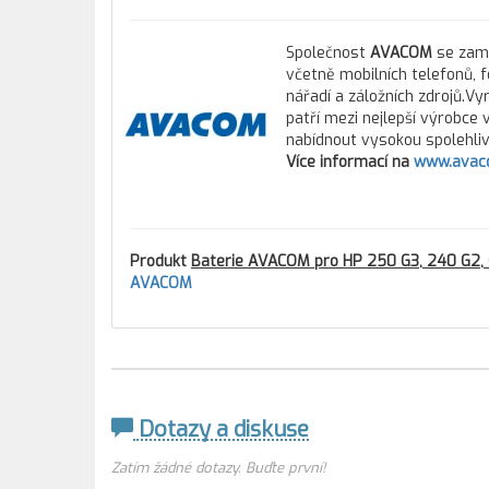
Společnost
AVACOM
se zamě
včetně mobilních telefonů, 
nářadí a záložních zdrojů.Vy
patří mezi nejlepší výrobce
nabídnout vysokou spolehlivo
Více informací na
www.avac
Produkt
Baterie AVACOM pro HP 250 G3, 240 G2, 
AVACOM
Dotazy a diskuse
Zatím žádné dotazy. Buďte první!