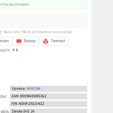
✓
í
Záruka 24 měsíců
22)
Běžná cena: 946 Kč (při objednání mimo eshop)
beným
Dotazy
Tisknout
tegorie:
Výrobce:
AVACOM
EAN:
8591849085362
4041
P/N:
NOHP-25G3-N22
Záruka [m]:
24
-d014,