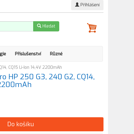
Přihlášení
Hledat
gie
Příslušenství
Různé
Q14, CQ15 Li-Ion 14,4V 2200mAh
o HP 250 G3, 240 G2, CQ14,
V 2200mAh
Do košíku