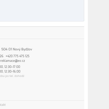
15, 504 01 Nový Bydžov
826
+420 775 475 125
reklamace@eo.cz
00, 12:30–17:00
00, 12:30–16:00
obu po tel. dohodě
takt