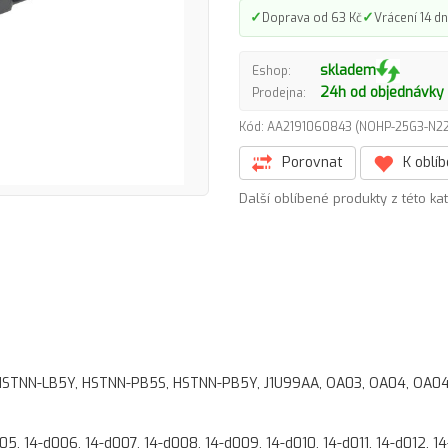
✓
✓
Doprava od 63 Kč
Vrácení 14 dn
skladem
Eshop:
24h od objednávky
Prodejna:
Kód: AA2191060843 (NOHP-25G3-N
Porovnat
K oblí
Další oblíbené produkty z této ka
 HSTNN-LB5Y, HSTNN-PB5S, HSTNN-PB5Y, J1U99AA, OA03, OA04, OA0
05, 14-d006, 14-d007, 14-d008, 14-d009, 14-d010, 14-d011, 14-d012, 14