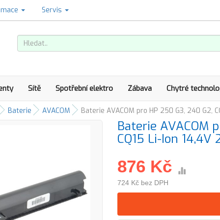
amace
Servis
enty
Sítě
Spotřební elektro
Zábava
Chytré technolo
Baterie
AVACOM
Baterie AVACOM pro HP 250 G3, 240 G2, C
Baterie AVACOM pr
CQ15 Li-Ion 14,4
876 Kč
724 Kč bez DPH