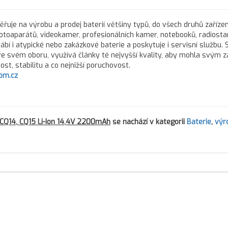
řuje na výrobu a prodej baterií většiny typů, do všech druhů zařízen
fotoaparátů, videokamer, profesionálních kamer, notebooků, radiostan
rábí i atypické nebo zakázkové baterie a poskytuje i servisní službu.
 ve svém oboru, využívá články té nejvyšší kvality, aby mohla svým 
st, stabilitu a co nejnižší poruchovost.
om.cz
CQ14, CQ15 Li-Ion 14,4V 2200mAh
se nachází v kategorii
Baterie
,
výr