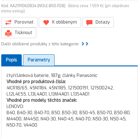
Kód: AA2191060834 (NOLE-B50-P28)
Běžná cena: 1 559 Kč (při objednání
mimo eshop)
Porovnat
K oblíbeným
Dotazy
Tisknout
Další oblíbené produkty z této kategorie:
Popis
Parametry
čtyřčlánková baterie, 187g, články Panasonic
Vhodné pro produktová čísla:
4ICR18/65, 45N1184, 45N1185, 121500191, 121500242,
L12L4E55, L13L4A01, L13M4A01, L13S4A01
Vhodné pro modely těchto značek:
LENOVO:
B40, B40-30, B40-70, B50, B50-30, B50-45, B50-70, B50-80,
M4400, M4450, N40-30, N40-45, N40-70, N50-30, N50-45,
N50-70, V4400