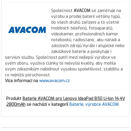
Společnost
AVACOM
se zaměřuje na
výrobu a prodej baterií většiny typů,
do všech druhů zařízení a to včetně
mobilních telefonů, fotoaparátů,
videokamer, profesionálních kamer,
notebooků, radiostanic, aku nářadí a
záložních zdrojů.Vyrábí i atypické nebo
zakázkové baterie a poskytuje i
servisní službu. Společnost patří mezi nejlepší výrobce ve
svém oboru, využívá články té nejvyšší kvality, aby mohla
svým zákazníkům nabídnout vysokou spolehlivost, stabilitu a
co nejnižší poruchovost.
Více informací na
www.avacom.cz
Produkt
Baterie AVACOM pro Lenovo IdeaPad B50 Li-Ion 14,4V
2800mAh
se nachází v kategorii
Baterie
,
výrobce AVACOM