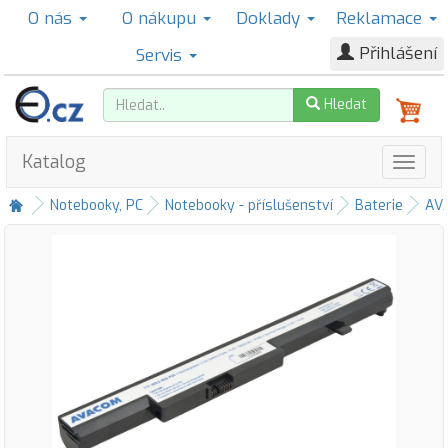
O nás
O nákupu
Doklady
Reklamace
Přihlášení
Servis
Hledat
Katalog
Notebooky, PC
Notebooky - příslušenství
Baterie
AV