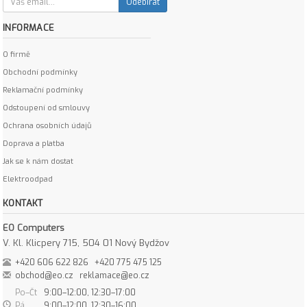
Odebírat
INFORMACE
O firmě
Obchodní podmínky
Reklamační podmínky
Odstoupení od smlouvy
Ochrana osobních údajů
Doprava a platba
Jak se k nám dostat
Elektroodpad
KONTAKT
EO Computers
V. Kl. Klicpery 715, 504 01 Nový Bydžov
+420 606 622 826
+420 775 475 125
obchod@eo.cz
reklamace@eo.cz
Po–Čt
9:00–12:00, 12:30–17:00
Pá
9:00–12:00, 12:30–16:00