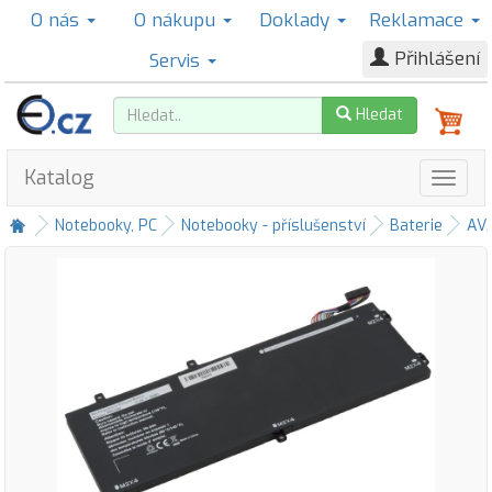
O nás
O nákupu
Doklady
Reklamace
Přihlášení
Servis
Hledat
Katalog
Notebooky, PC
Notebooky - příslušenství
Baterie
AV