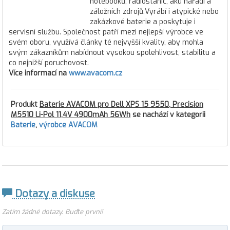
notebooků, radiostanic, aku nářadí a
záložních zdrojů.Vyrábí i atypické nebo
zakázkové baterie a poskytuje i
servisní službu. Společnost patří mezi nejlepší výrobce ve
svém oboru, využívá články té nejvyšší kvality, aby mohla
svým zákazníkům nabídnout vysokou spolehlivost, stabilitu a
co nejnižší poruchovost.
Více informací na
www.avacom.cz
Produkt
Baterie AVACOM pro Dell XPS 15 9550, Precision
M5510 Li-Pol 11,4V 4900mAh 56Wh
se nachází v kategorii
Baterie
,
výrobce AVACOM
Dotazy a diskuse
Zatím žádné dotazy. Buďte první!