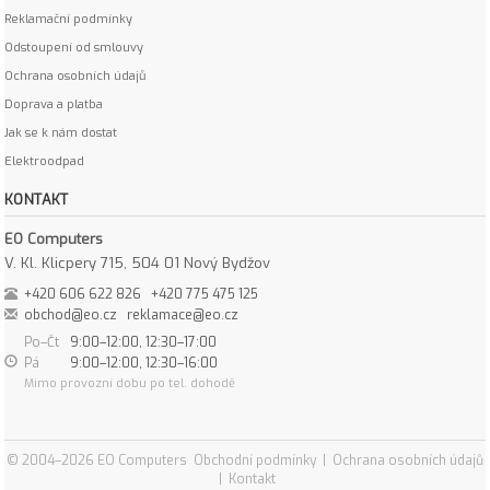
Reklamační podmínky
Odstoupení od smlouvy
Ochrana osobních údajů
Doprava a platba
Jak se k nám dostat
Elektroodpad
KONTAKT
EO Computers
V. Kl. Klicpery 715, 504 01 Nový Bydžov
+420 606 622 826
+420 775 475 125
obchod@eo.cz
reklamace@eo.cz
Po–Čt
9:00–12:00, 12:30–17:00
Pá
9:00–12:00, 12:30–16:00
Mimo provozní dobu po tel. dohodě
© 2004–2026 EO Computers
Obchodní podmínky
|
Ochrana osobních údajů
|
Kontakt