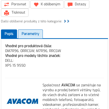
Porovnat
K oblíbeným
Dotazy
Tisknout
Další oblíbené produkty z této kategorie:
Popis
Parametry
Vhodné pro produktová čísla:
0M7R96, 0RRCGW, M7R96, RRCGW
Vhodné pro modely těchto značek:
DELL:
XPS 15 9550
Společnost
AVACOM
se zaměřuje na
výrobu a prodej baterií většiny typů,
do všech druhů zařízení a to včetně
mobilních telefonů, fotoaparátů,
videokamer, profesionálních kamer,