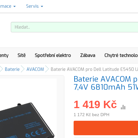
amace
Servis
enty
Sítě
Spotřební elektro
Zábava
Chytré technolo
Baterie
AVACOM
Baterie AVACOM pro Dell Latitude E5450 
Baterie AVACOM pr
7,4V 6810mAh 5
1 419 Kč
1 172 Kč bez DPH