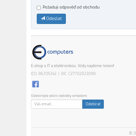
Požaduji odpověď od obchodu
Odeslat
E-shop s IT a elektronikou. Vždy najdeme řešení!
IČO: 86705342 | DIČ: CZ7702023098
Odebírejte akční nabídky emailem:
Odebírat
© 2