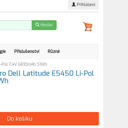
Přihlášení
Hledat
gie
Příslušenství
Různé
Li-Pol 7,4V 6810mAh 51Wh
o Dell Latitude E5450 Li-Pol
1Wh
Do košíku