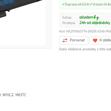
✓
✓
Doprava od 63 Kč
Vrácení 14 dn
skladem
Eshop:
24h od objednávky
Prodejna:
Kód: AA2191060794 (NODE-E545-P
Porovnat
K oblí
Další oblíbené produkty z této ka
, WYJC2, YM3TC