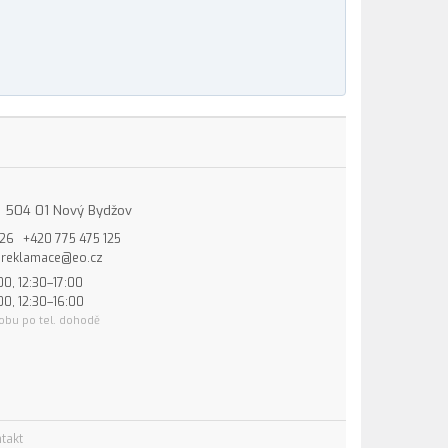
15, 504 01 Nový Bydžov
826
+420 775 475 125
reklamace@eo.cz
00, 12:30–17:00
00, 12:30–16:00
obu po tel. dohodě
takt