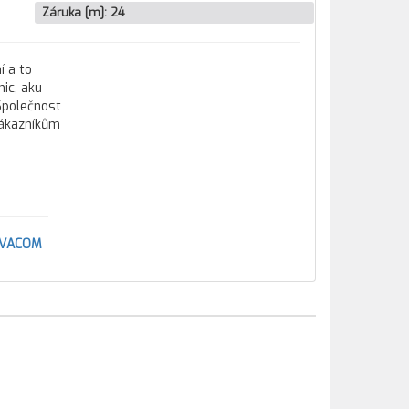
Záruka [m]:
24
í a to
ic, aku
 Společnost
zákazníkům
AVACOM