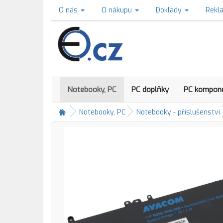
O nás
O nákupu
Doklady
Rekl
Notebooky, PC
PC doplňky
PC kompon
Notebooky, PC
Notebooky - příslušenství