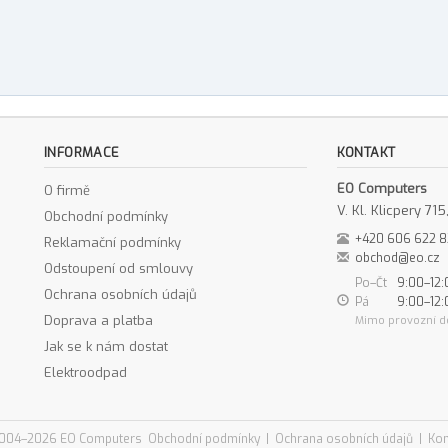
INFORMACE
KONTAKT
EO Computers
O firmě
V. Kl. Klicpery 7
Obchodní podmínky
+420 606 622 
Reklamační podmínky
obchod@eo.cz
Odstoupení od smlouvy
Po–Čt
9:00–12:
Ochrana osobních údajů
Pá
9:00–12:
Doprava a platba
Mimo provozní d
Jak se k nám dostat
Elektroodpad
004–2026 EO Computers
Obchodní podmínky
|
Ochrana osobních údajů
|
Kon