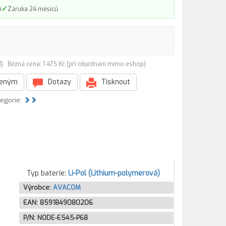
✓
í
Záruka 24 měsíců
68)
Běžná cena: 1 475 Kč (při objednání mimo eshop)
beným
Dotazy
Tisknout
tegorie:
Typ baterie:
Li-Pol (Lithium-polymerová)
Výrobce:
AVACOM
EAN:
8591849080206
P/N:
NODE-E545-P68