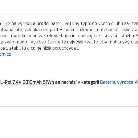
řuje na výrobu a prodej baterií většiny typů, do všech druhů zařízen
fotoaparátů, videokamer, profesionálních kamer, notebooků, radiostan
rábí i atypické nebo zakázkové baterie a poskytuje i servisní službu.
 ve svém oboru, využívá články té nejvyšší kvality, aby mohla svým 
st, stabilitu a co nejnižší poruchovost.
om.cz
 Li-Pol 7,4V 6810mAh 51Wh
se nachází v kategorii
Baterie
,
výrobce 