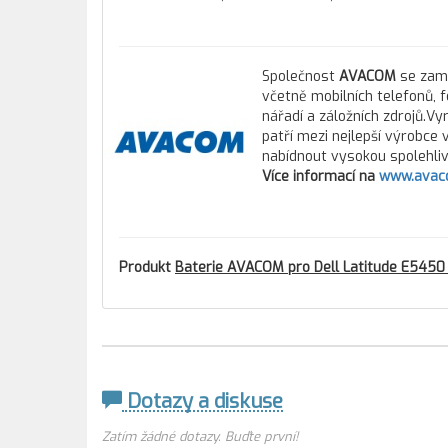
Společnost
AVACOM
se zamě
včetně mobilních telefonů, 
nářadí a záložních zdrojů.Vy
patří mezi nejlepší výrobce
nabídnout vysokou spolehlivo
Více informací na
www.avac
Produkt
Baterie AVACOM pro Dell Latitude E5450
Dotazy a diskuse
Zatím žádné dotazy. Buďte první!