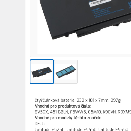
čtyřčlánková baterie, 232 x 101 x 7mm, 297g
Vhodné pro produktová čísla:
8V5GX, 451-BBLN, F5WW5, G5M10, K9GVN, R9XM9
Vhodné pro modely těchto značek:
DELL:
Latitude E5250, Latitude E5450, Latitude E5550