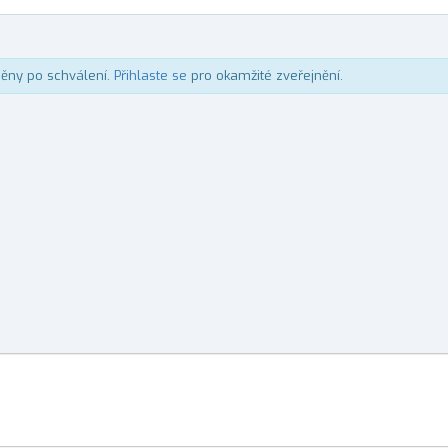
něny po schválení.
Přihlaste se
pro okamžité zveřejnění.