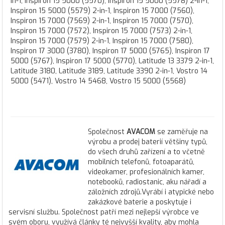
in-1, Inspiron 15 5000 (5570), Inspiron 15 5000 (5578) 2-in-1,
Inspiron 15 5000 (5579) 2-in-1, Inspiron 15 7000 (7560),
Inspiron 15 7000 (7569) 2-in-1, Inspiron 15 7000 (7570),
Inspiron 15 7000 (7572), Inspiron 15 7000 (7573) 2-in-1,
Inspiron 15 7000 (7579) 2-in-1, Inspiron 15 7000 (7580),
Inspiron 17 3000 (3780), Inspiron 17 5000 (5765), Inspiron 17
5000 (5767), Inspiron 17 5000 (5770), Latitude 13 3379 2-in-1,
Latitude 3180, Latitude 3189, Latitude 3390 2-in-1, Vostro 14
5000 (5471), Vostro 14 5468, Vostro 15 5000 (5568)
Společnost
AVACOM
se zaměřuje na
výrobu a prodej baterií většiny typů,
do všech druhů zařízení a to včetně
mobilních telefonů, fotoaparátů,
videokamer, profesionálních kamer,
notebooků, radiostanic, aku nářadí a
záložních zdrojů.Vyrábí i atypické nebo
zakázkové baterie a poskytuje i
servisní službu. Společnost patří mezi nejlepší výrobce ve
svém oboru, využívá články té nejvyšší kvality, aby mohla