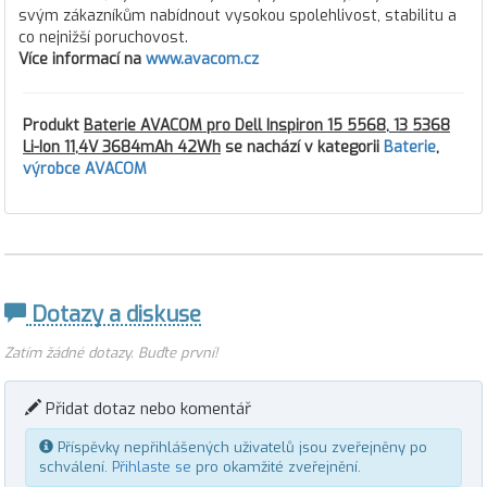
svým zákazníkům nabídnout vysokou spolehlivost, stabilitu a
co nejnižší poruchovost.
Více informací na
www.avacom.cz
Produkt
Baterie AVACOM pro Dell Inspiron 15 5568, 13 5368
Li-Ion 11,4V 3684mAh 42Wh
se nachází v kategorii
Baterie
,
výrobce AVACOM
Dotazy a diskuse
Zatím žádné dotazy. Buďte první!
Přidat dotaz nebo komentář
Příspěvky nepřihlášených uživatelů jsou zveřejněny po
schválení.
Přihlaste se
pro okamžité zveřejnění.