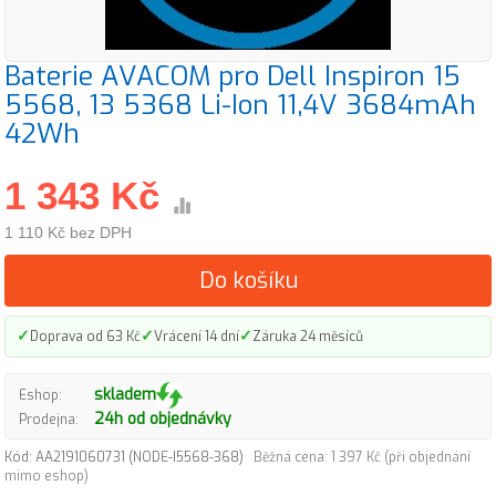
Baterie AVACOM pro Dell Inspiron 15
5568, 13 5368 Li-Ion 11,4V 3684mAh
42Wh
1 343 Kč
1 110 Kč bez DPH
Do košíku
✓
✓
✓
Doprava od 63 Kč
Vrácení 14 dní
Záruka 24 měsíců
skladem
Eshop:
24h od objednávky
Prodejna:
Kód: AA2191060731 (NODE-I5568-368)
Běžná cena: 1 397 Kč (při objednání
mimo eshop)