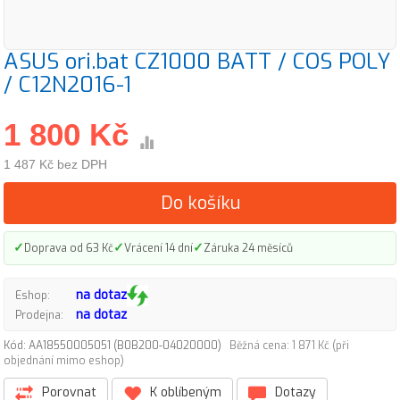
ASUS ori.bat CZ1000 BATT / COS POLY
/ C12N2016-1
1 800 Kč
1 487 Kč bez DPH
Do košíku
✓
✓
✓
Doprava od 63 Kč
Vrácení 14 dní
Záruka 24 měsíců
na dotaz
Eshop:
na dotaz
Prodejna:
Kód: AA18550005051 (B0B200-04020000)
Běžná cena: 1 871 Kč (při
objednání mimo eshop)
Porovnat
K oblíbeným
Dotazy