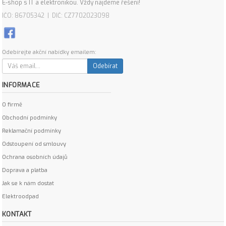
E-shop s IT a elektronikou. Vždy najdeme řešení!
IČO: 86705342 | DIČ: CZ7702023098
Odebírejte akční nabídky emailem:
Odebírat
INFORMACE
O firmě
Obchodní podmínky
Reklamační podmínky
Odstoupení od smlouvy
Ochrana osobních údajů
Doprava a platba
Jak se k nám dostat
Elektroodpad
KONTAKT