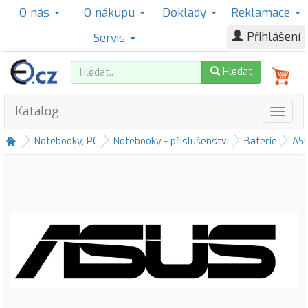
O nás
O nákupu
Doklady
Reklamace
Přihlášení
Servis
Hledat
Katalog
Notebooky, PC
Notebooky - příslušenství
Baterie
AS