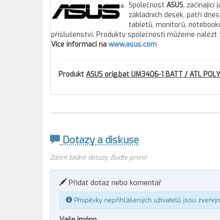
Společnost
ASUS
, začínajíc
základních desek, patří dne
tabletů, monitorů, notebooků
příslušenství. Produkty společnosti můžeme nalézt 
Více informací na
www.asus.com
Produkt
ASUS orig.bat UM3406-1 BATT / ATL POL
Dotazy a diskuse
Zatím žádné dotazy. Buďte první!
Přidat dotaz nebo komentář
Příspěvky nepřihlášených uživatelů jsou zveřej
Vaše jméno