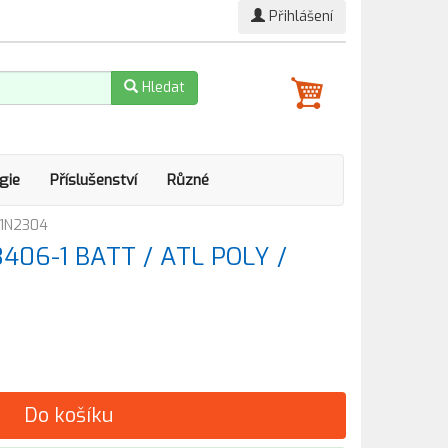
Přihlášení
Hledat
gie
Příslušenství
Různé
41N2304
3406-1 BATT / ATL POLY /
Do košíku