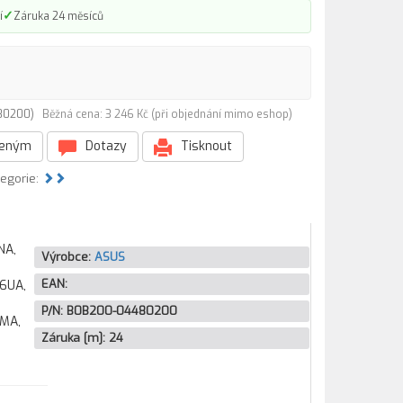
✓
í
Záruka 24 měsíců
480200)
Běžná cena: 3 246 Kč (při objednání mimo eshop)
beným
Dotazy
Tisknout
tegorie:
NA,
Výrobce:
ASUS
EAN:
6UA,
P/N:
B0B200-04480200
MA,
Záruka [m]:
24