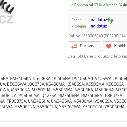
✓
✓
Doprava od 63 Kč
Vrácení 14 dn
na dotaz
Eshop:
na dotaz
Prodejna:
Kód: AA18550005040 (B0B200-04
Porovnat
K oblí
Další oblíbené produkty z této ka
M3406HA, BM3406KA, D5406KA, D5406NA, D5406UA, D5406WA, D5506
UA, D5606WA, J3607SA, K5406MA, K5406SA, K5506MA, K5606CA,
6WA, M5506NA, M5506UA, M5506WA, M5606KA, M5606NA, M560
606CCA, P5606CMA, Q423SA, RM3406HA, RM3406KA , R3607SA,
MA, TP3607SA, UM3406HA, UM3406KA, V5406MA, V5406SA, V5506
06CWA, Y5506CNA, Y5506CUA, Y5506CWA, Y5606CKA, Y5606CNA,