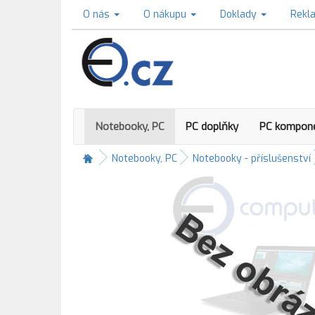
O nás
O nákupu
Doklady
Rekl
Notebooky, PC
PC doplňky
PC kompon
Notebooky, PC
Notebooky - příslušenství