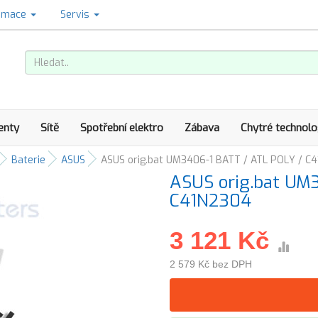
amace
Servis
enty
Sítě
Spotřební elektro
Zábava
Chytré technolo
Baterie
ASUS
ASUS orig.bat UM3406-1 BATT / ATL POLY / C
ASUS orig.bat UM
C41N2304
3 121 Kč
2 579 Kč bez DPH