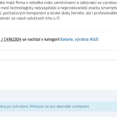
í jako malá firma s několika málo zaměstnanci a zabývající se výrobou
s mezi technologicky nejvyspělejší a nejprodávanější značky smartph
, počítačových komponent a široké škály herního, ale i profesionálíh
téměř ve všech odvětvích trhu s IT.
Y / C41N2304
se nachází v kategorii
Baterie
,
výrobce ASUS
něny po schválení.
Přihlaste se
pro okamžité zveřejnění.