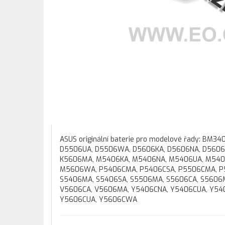
ASUS originální baterie pro modelové řady: B
D5506UA, D5506WA, D5606KA, D5606NA, D5606
K5606MA, M5406KA, M5406NA, M5406UA, M540
M5606WA, P5406CMA, P5406CSA, P5506CMA, P5
S5406MA, S5406SA, S5506MA, S5606CA, S5606
V5606CA, V5606MA, Y5406CNA, Y5406CUA, Y54
Y5606CUA, Y5606CWA