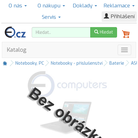
O nás
O nákupu
Doklady
Reklamace
Přihlášení
Servis
Hledat
Katalog
Notebooky, PC
Notebooky - příslušenství
Baterie
AS