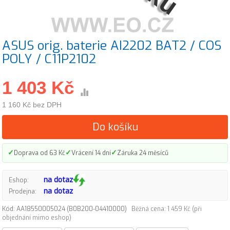
ASUS orig. baterie AI2202 BAT2 / COS
POLY / C11P2102
1 403 Kč
1 160 Kč bez DPH
Do košíku
✓
✓
✓
Doprava od 63 Kč
Vrácení 14 dní
Záruka 24 měsíců
na dotaz
Eshop:
na dotaz
Prodejna:
Kód: AA18550005024 (B0B200-04410000)
Běžná cena: 1 459 Kč (při
objednání mimo eshop)