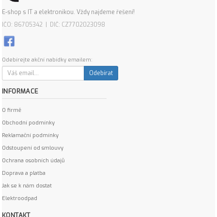
E-shop s IT a elektronikou. Vždy najdeme řešení!
IČO: 86705342 | DIČ: CZ7702023098
Odebírejte akční nabídky emailem:
Odebírat
INFORMACE
O firmě
Obchodní podmínky
Reklamační podmínky
Odstoupení od smlouvy
Ochrana osobních údajů
Doprava a platba
Jak se k nám dostat
Elektroodpad
KONTAKT