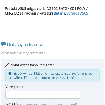
Produkt
ASUS orig. baterie AI2202 BAT2 / COS POLY /
C11P2102
se nachází v kategorii
Baterie
,
výrobce ASUS
Dotazy a diskuse
Zatím žádné dotazy. Buďte první!
Přidat dotaz nebo komentář
Příspěvky nepřihlášených uživatelů jsou zveřejněny po
schválení.
Přihlaste se
pro okamžité zveřejnění.
Vaše jméno
E-mail
(nepovinný, pro upozornění na odpověď)