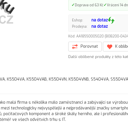
✓
✓
Doprava od 63 Kč
Vrácení 14 dn
na dotaz
Eshop:
na dotaz
Prodejna:
Kód: AA18550005020 (B0B200-04
Porovnat
K oblí
Další oblíbené produkty z této ka
404VA, K5504VA, K5504VAB, K5504VN, K5504VNB, S5404VA, S5504VA
í jako malá firma s několika málo zaměstnanci a zabývající se výrobou
s mezi technologicky nejvyspělejší a nejprodávanější značky smartph
, počítačových komponent a široké škály herního, ale i profesionálíh
téměř ve všech odvětvích trhu s IT.