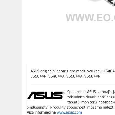
ASUS originální baterie pro modelové řady: K5
S5504VN, V5404VA, V5504VA, V5504VN
Společnost
ASUS
, začínajíc
základních desek, patří dne
tabletů, monitorů, notebooků
příslušenství. Produkty společnosti můžeme nalézt 
Více informací na
www.asus.com