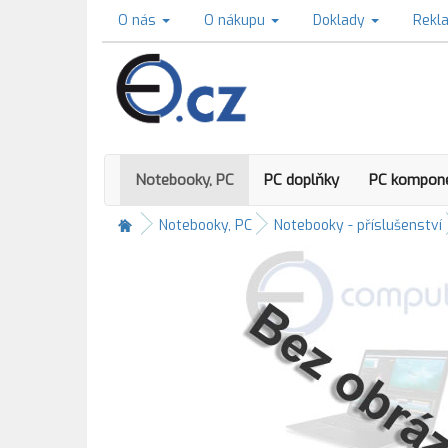
O nás
O nákupu
Doklady
Rekl
Notebooky, PC
PC doplňky
PC kompon
Notebooky, PC
Notebooky - příslušenství