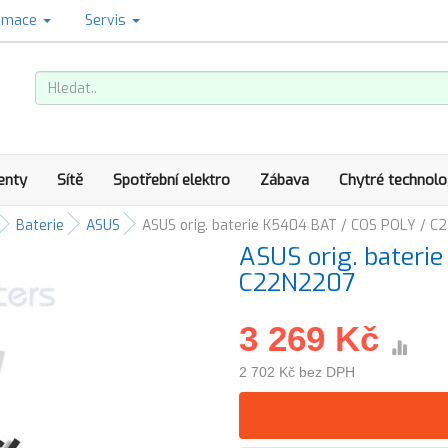
amace
Servis
enty
Sítě
Spotřební elektro
Zábava
Chytré technolo
Baterie
ASUS
ASUS orig. baterie K5404 BAT / COS POLY / 
ASUS orig. bateri
C22N2207
3 269 Kč
2 702 Kč bez DPH