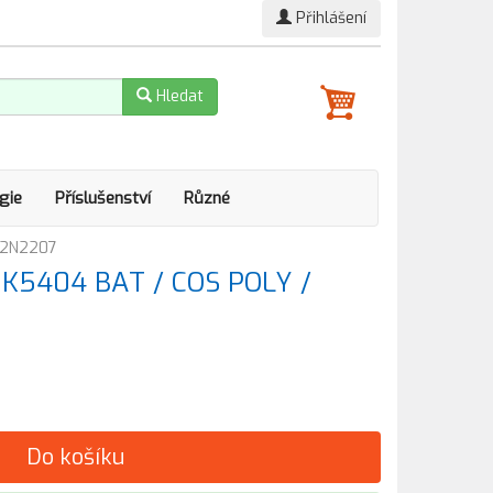
Přihlášení
Hledat
gie
Příslušenství
Různé
C22N2207
e K5404 BAT / COS POLY /
Do košíku