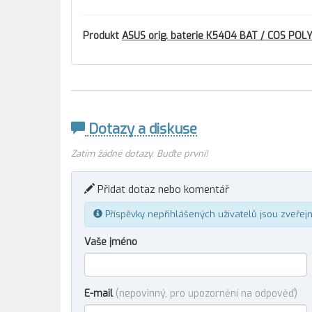
Produkt
ASUS orig. baterie K5404 BAT / COS POL
Dotazy a diskuse
Zatím žádné dotazy. Buďte první!
Přidat dotaz nebo komentář
Příspěvky nepřihlášených uživatelů jsou zveřej
Vaše jméno
E-mail
(nepovinný, pro upozornění na odpověď)