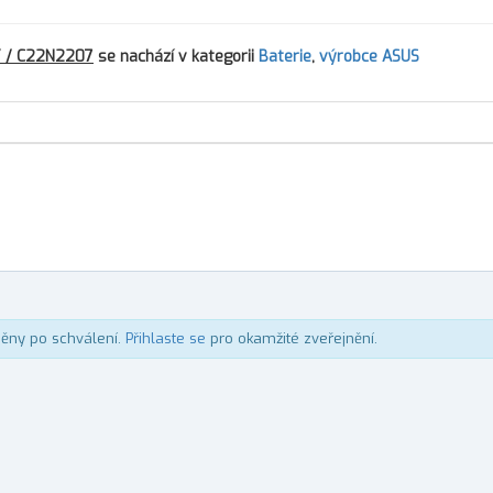
Y / C22N2207
se nachází v kategorii
Baterie
,
výrobce ASUS
něny po schválení.
Přihlaste se
pro okamžité zveřejnění.