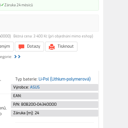
✓
í
Záruka 24 měsíců
340000)
Běžná cena: 3 400 Kč (při objednání mimo eshop)
beným
Dotazy
Tisknout
tegorie:
,
Typ baterie:
Li-Pol (Lithium-polymerová)
Výrobce:
ASUS
EAN:
P/N:
B0B200-04340000
onů,
Záruka [m]:
24
o