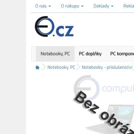
O nás
O nákupu
Doklady
Rekl
Notebooky, PC
PC doplňky
PC kompon
Notebooky, PC
Notebooky - příslušenství