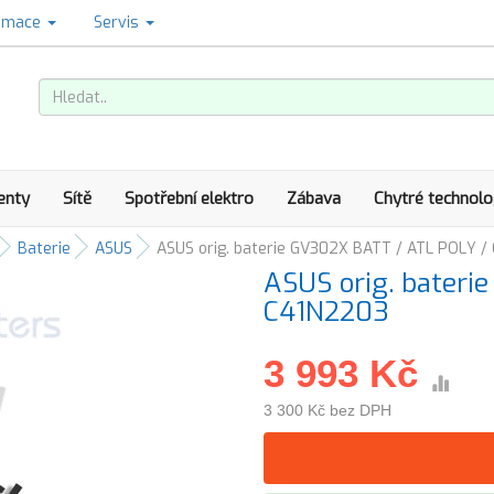
amace
Servis
enty
Sítě
Spotřební elektro
Zábava
Chytré technolo
Baterie
ASUS
ASUS orig. baterie GV302X BATT / ATL POLY /
ASUS orig. bateri
C41N2203
3 993 Kč
3 300 Kč bez DPH