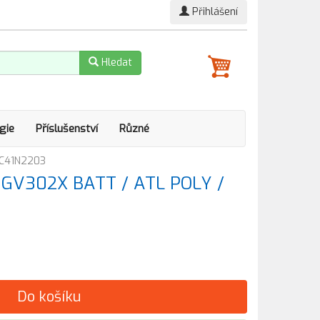
Přihlášení
Hledat
gie
Příslušenství
Různé
 C41N2203
e GV302X BATT / ATL POLY /
Do košíku