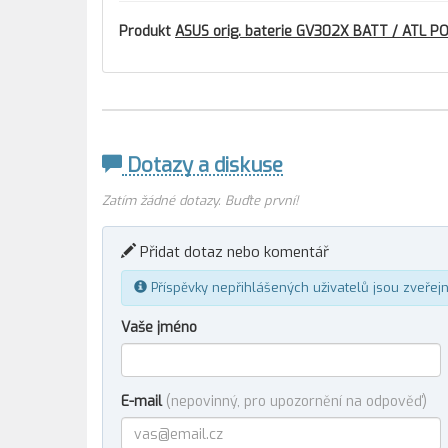
Produkt
ASUS orig. baterie GV302X BATT / ATL P
Dotazy a diskuse
Zatím žádné dotazy. Buďte první!
Přidat dotaz nebo komentář
Příspěvky nepřihlášených uživatelů jsou zveřej
Vaše jméno
E-mail
(nepovinný, pro upozornění na odpověď)