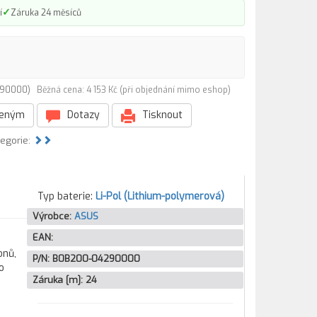
✓
í
Záruka 24 měsíců
4290000)
Běžná cena: 4 153 Kč (při objednání mimo eshop)
beným
Dotazy
Tisknout
tegorie:
Typ baterie:
Li-Pol (Lithium-polymerová)
Výrobce:
ASUS
EAN:
onů,
P/N:
B0B200-04290000
o
Záruka [m]:
24