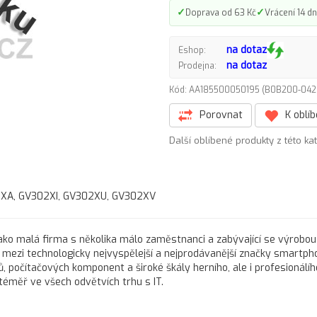
✓
✓
Doprava od 63 Kč
Vrácení 14 dn
na dotaz
Eshop:
na dotaz
Prodejna:
Kód: AA185500050195 (B0B200-0
Porovnat
K oblí
Další oblíbené produkty z této ka
02XA, GV302XI, GV302XU, GV302XV
í jako malá firma s několika málo zaměstnanci a zabývající se výrobou
s mezi technologicky nejvyspělejší a nejprodávanější značky smartph
, počítačových komponent a široké škály herního, ale i profesionálíh
téměř ve všech odvětvích trhu s IT.