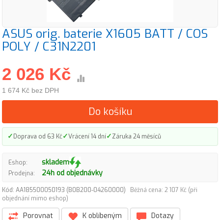
ASUS orig. baterie X1605 BATT / COS
POLY / C31N2201
2 026 Kč
1 674 Kč bez DPH
Do košíku
✓
✓
✓
Doprava od 63 Kč
Vrácení 14 dní
Záruka 24 měsíců
skladem
Eshop:
24h od objednávky
Prodejna:
Kód: AA185500050193 (B0B200-04260000)
Běžná cena: 2 107 Kč (při
objednání mimo eshop)
Porovnat
K oblíbeným
Dotazy