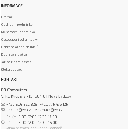
INFORMACE
O firmě
Obchodní podmínky
Reklamační podmínky
Odstoupení od smlouvy
Ochrana osobních údajů
Doprava a platba
Jak se k nám dostat
Elektroodpad
KONTAKT
EO Computers
V. Kl. Klicpery 715, 504 01 Nový Bydžov
+420 606 622 826
+420 775 475 125
obchod@eo.cz
reklamace@eo.cz
Po–Čt
9:00–12:00, 12:30–17:00
Pá
9:00–12:00, 12:30–16:00
Mimo provozní dobu po tel. dohodě