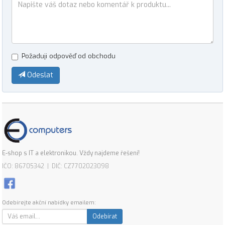
Požaduji odpověď od obchodu
Odeslat
E-shop s IT a elektronikou. Vždy najdeme řešení!
IČO: 86705342 | DIČ: CZ7702023098
Odebírejte akční nabídky emailem:
Odebírat