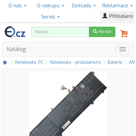
O nás
O nákupu
Doklady
Reklamace
Přihlášení
Servis
Hledat
Katalog
Notebooky, PC
Notebooky - příslušenství
Baterie
AS