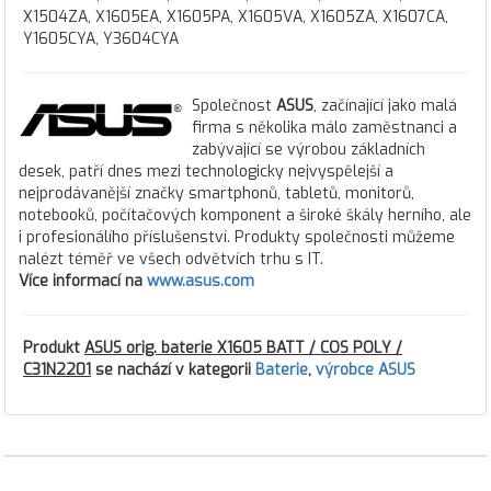
X1504ZA, X1605EA, X1605PA, X1605VA, X1605ZA, X1607CA,
Y1605CYA, Y3604CYA
Společnost
ASUS
, začínající jako malá
firma s několika málo zaměstnanci a
zabývající se výrobou základních
desek, patří dnes mezi technologicky nejvyspělejší a
nejprodávanější značky smartphonů, tabletů, monitorů,
notebooků, počítačových komponent a široké škály herního, ale
i profesionálího příslušenství. Produkty společnosti můžeme
nalézt téměř ve všech odvětvích trhu s IT.
Více informací na
www.asus.com
Produkt
ASUS orig. baterie X1605 BATT / COS POLY /
C31N2201
se nachází v kategorii
Baterie
,
výrobce ASUS