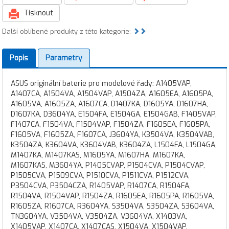
Tisknout
Další oblíbené produkty z této kategorie:
Popis
Parametry
ASUS originální baterie pro modelové řady: A1405VAP,
A1407CA, A1504VA, A1504VAP, A1504ZA, A1605EA, A1605PA,
A1605VA, A1605ZA, A1607CA, D1407KA, D1605YA, D1607HA,
D1607KA, D3604YA, E1504FA, E1504GA, E1504GAB, F1405VAP,
F1407CA, F1504VA, F1504VAP, F1504ZA, F1605EA, F1605PA,
F1605VA, F1605ZA, F1607CA, J3604YA, K3504VA, K3504VAB,
K3504ZA, K3604VA, K3604VAB, K3604ZA, L1504FA, L1504GA,
M1407KA, M1407KAS, M1605YA, M1607HA, M1607KA,
M1607KAS, M3604YA, P1405CVAP, P1504CVA, P1504CVAP,
P1505CVA, P1509CVA, P1510CVA, P1511CVA, P1512CVA,
P3504CVA, P3504CZA, R1405VAP, R1407CA, R1504FA,
R1504VA, R1504VAP, R1504ZA, R1605EA, R1605PA, R1605VA,
R1605ZA, R1607CA, R3604YA, S3504VA, S3504ZA, S3604VA,
TN3604YA, V3504VA, V3504ZA, V3604VA, X1403VA,
X1405VAP, X1407CA, X1407CAS, X1504VA, X1504VAP,