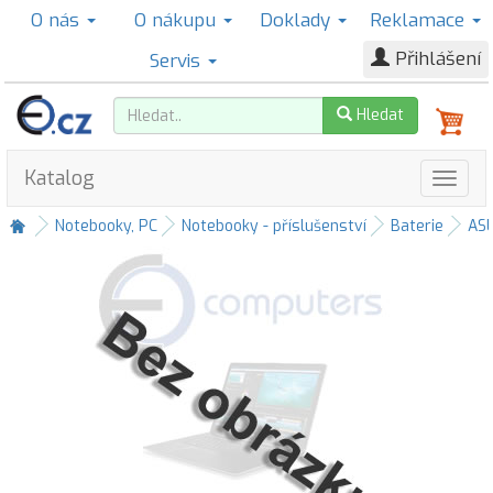
O nás
O nákupu
Doklady
Reklamace
Přihlášení
Servis
Hledat
Katalog
Notebooky, PC
Notebooky - příslušenství
Baterie
AS