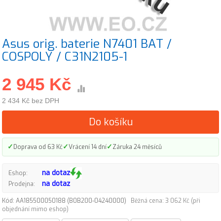
Asus orig. baterie N7401 BAT /
COSPOLY / C31N2105-1
2 945 Kč
2 434 Kč bez DPH
Do košíku
✓
✓
✓
Doprava od 63 Kč
Vrácení 14 dní
Záruka 24 měsíců
na dotaz
Eshop:
na dotaz
Prodejna:
Kód: AA185500050188 (B0B200-04240000)
Běžná cena: 3 062 Kč (při
objednání mimo eshop)