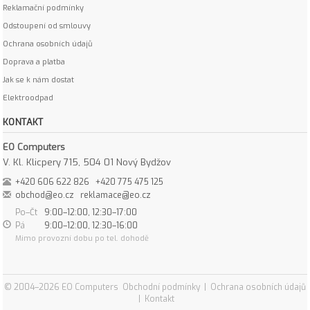
Reklamační podmínky
Odstoupení od smlouvy
Ochrana osobních údajů
Doprava a platba
Jak se k nám dostat
Elektroodpad
KONTAKT
EO Computers
V. Kl. Klicpery 715, 504 01 Nový Bydžov
+420 606 622 826
+420 775 475 125
obchod@eo.cz
reklamace@eo.cz
Po–Čt
9:00–12:00, 12:30–17:00
Pá
9:00–12:00, 12:30–16:00
Mimo provozní dobu po tel. dohodě
© 2004–2026 EO Computers
Obchodní podmínky
|
Ochrana osobních údajů
|
Kontakt