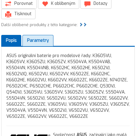
Porovnat
K oblíbeným
Dotazy
Tisknout
Další oblíbené produkty z této kategorie:
Popis
Parametry
ASUS originální baterie pro modelové řady: K3605VU,
K3605VV, K3605ZU, K3605ZV, K5504VA, K5504VAB,
K5504VN, K5504VNB, K6502HC, K6502HE, K6502VJ,
K6502VJQ, K6502VU, K6502VV, K6502ZE, K6602HC,
K6602HE, K6602VU, K6602VV, K6602ZC, K6602ZE, N7401ZE,
P6502CHC, P6502CHE, P6602CHC, P6602CHE, Q530VJ,
Q540VJ, S3605VU, S3605VV, S3605ZU, S3605ZV, S5504VA,
S5504VN, S6502VJ, S6502VU, S6502VV, S6502ZE, S6602VV,
S6602ZC, S6602ZE, V3605VU, V3605VV, V3605ZU, V3605ZV,
V5504VA, V5504VN, V6502VJ, V6502VU, V6502VV,
V6502ZE, V6602VV, V6602ZC, V6602ZE
Společnost
ASUS
, začínající jako malá