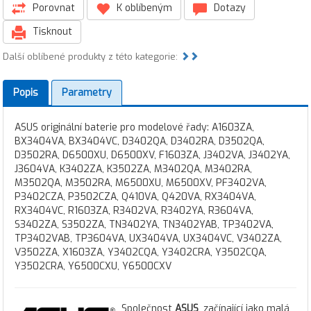
Porovnat
K oblíbeným
Dotazy
Tisknout
Další oblíbené produkty z této kategorie:
Popis
Parametry
ASUS originální baterie pro modelové řady: A1603ZA,
BX3404VA, BX3404VC, D3402QA, D3402RA, D3502QA,
D3502RA, D6500XU, D6500XV, F1603ZA, J3402VA, J3402YA,
J3604VA, K3402ZA, K3502ZA, M3402QA, M3402RA,
M3502QA, M3502RA, M6500XU, M6500XV, PF3402VA,
P3402CZA, P3502CZA, Q410VA, Q420VA, RX3404VA,
RX3404VC, R1603ZA, R3402VA, R3402YA, R3604VA,
S3402ZA, S3502ZA, TN3402YA, TN3402YAB, TP3402VA,
TP3402VAB, TP3604VA, UX3404VA, UX3404VC, V3402ZA,
V3502ZA, X1603ZA, Y3402CQA, Y3402CRA, Y3502CQA,
Y3502CRA, Y6500CXU, Y6500CXV
Společnost
ASUS
, začínající jako malá