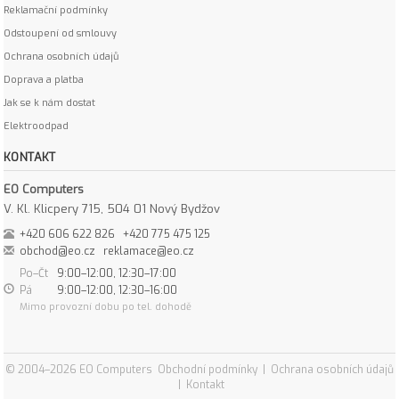
Reklamační podmínky
Odstoupení od smlouvy
Ochrana osobních údajů
Doprava a platba
Jak se k nám dostat
Elektroodpad
KONTAKT
EO Computers
V. Kl. Klicpery 715, 504 01 Nový Bydžov
+420 606 622 826
+420 775 475 125
obchod@eo.cz
reklamace@eo.cz
Po–Čt
9:00–12:00, 12:30–17:00
Pá
9:00–12:00, 12:30–16:00
Mimo provozní dobu po tel. dohodě
© 2004–2026 EO Computers
Obchodní podmínky
|
Ochrana osobních údajů
|
Kontakt