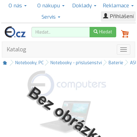
O nás
O nákupu
Doklady
Reklamace
Přihlášení
Servis
Hledat
Katalog
Notebooky, PC
Notebooky - příslušenství
Baterie
AS