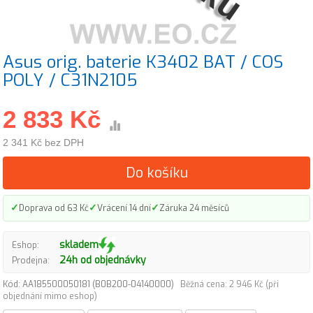
Asus orig. baterie K3402 BAT / COS
POLY / C31N2105
2 833 Kč
2 341 Kč bez DPH
Do košíku
✓
✓
✓
Doprava od 63 Kč
Vrácení 14 dní
Záruka 24 měsíců
skladem
Eshop:
24h od objednávky
Prodejna:
Kód: AA185500050181 (B0B200-04140000)
Běžná cena: 2 946 Kč (při
objednání mimo eshop)