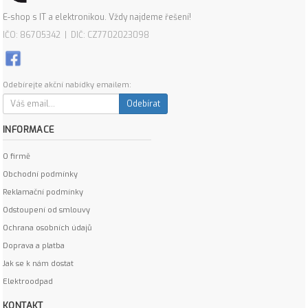
E-shop s IT a elektronikou. Vždy najdeme řešení!
IČO: 86705342 | DIČ: CZ7702023098
Odebírejte akční nabídky emailem:
Odebírat
INFORMACE
O firmě
Obchodní podmínky
Reklamační podmínky
Odstoupení od smlouvy
Ochrana osobních údajů
Doprava a platba
Jak se k nám dostat
Elektroodpad
KONTAKT