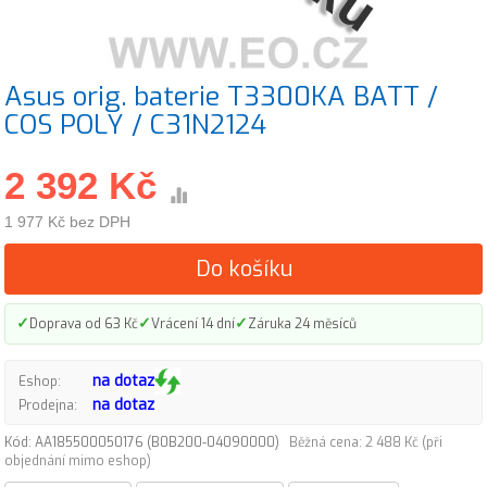
Asus orig. baterie T3300KA BATT /
COS POLY / C31N2124
2 392 Kč
1 977 Kč bez DPH
Do košíku
✓
✓
✓
Doprava od 63 Kč
Vrácení 14 dní
Záruka 24 měsíců
na dotaz
Eshop:
na dotaz
Prodejna:
Kód: AA185500050176 (B0B200-04090000)
Běžná cena: 2 488 Kč (při
objednání mimo eshop)