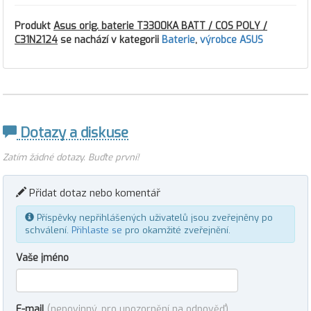
Produkt
Asus orig. baterie T3300KA BATT / COS POLY /
C31N2124
se nachází v kategorii
Baterie
,
výrobce ASUS
Dotazy a diskuse
Zatím žádné dotazy. Buďte první!
Přidat dotaz nebo komentář
Příspěvky nepřihlášených uživatelů jsou zveřejněny po
schválení.
Přihlaste se
pro okamžité zveřejnění.
Vaše jméno
E-mail
(nepovinný, pro upozornění na odpověď)