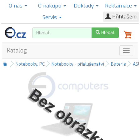
O nás
O nákupu
Doklady
Reklamace
Přihlášení
Servis
Hledat
Katalog
Notebooky, PC
Notebooky - příslušenství
Baterie
AS