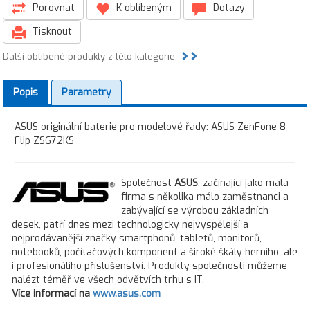
Porovnat
K oblíbeným
Dotazy
Tisknout
Další oblíbené produkty z této kategorie:
Popis
Parametry
ASUS originální baterie pro modelové řady: ASUS ZenFone 8
Flip ZS672KS
Společnost
ASUS
, začínající jako malá
firma s několika málo zaměstnanci a
zabývající se výrobou základních
desek, patří dnes mezi technologicky nejvyspělejší a
nejprodávanější značky smartphonů, tabletů, monitorů,
notebooků, počítačových komponent a široké škály herního, ale
i profesionálího příslušenství. Produkty společnosti můžeme
nalézt téměř ve všech odvětvích trhu s IT.
Více informací na
www.asus.com