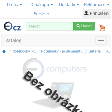
O nás
O nákupu
Doklady
Reklamace
Přihlášení
Servis
Hledat
Katalog
Notebooky, PC
Notebooky - příslušenství
Baterie
AS