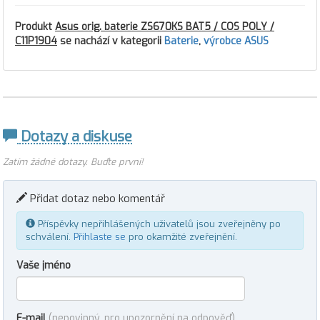
Produkt
Asus orig. baterie ZS670KS BAT5 / COS POLY /
C11P1904
se nachází v kategorii
Baterie
,
výrobce ASUS
Dotazy a diskuse
Zatím žádné dotazy. Buďte první!
Přidat dotaz nebo komentář
Příspěvky nepřihlášených uživatelů jsou zveřejněny po
schválení.
Přihlaste se
pro okamžité zveřejnění.
Vaše jméno
E-mail
(nepovinný, pro upozornění na odpověď)