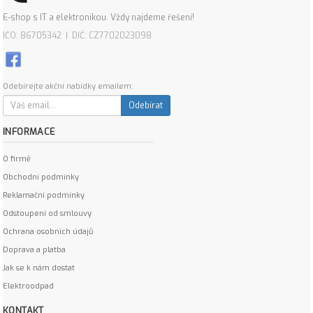
E-shop s IT a elektronikou. Vždy najdeme řešení!
IČO: 86705342 | DIČ: CZ7702023098
Odebírejte akční nabídky emailem:
Odebírat
INFORMACE
O firmě
Obchodní podmínky
Reklamační podmínky
Odstoupení od smlouvy
Ochrana osobních údajů
Doprava a platba
Jak se k nám dostat
Elektroodpad
KONTAKT