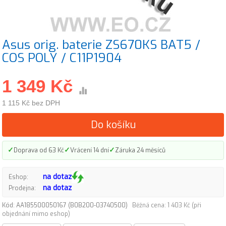
Asus orig. baterie ZS670KS BAT5 /
COS POLY / C11P1904
1 349 Kč
1 115 Kč bez DPH
Do košíku
✓
✓
✓
Doprava od 63 Kč
Vrácení 14 dní
Záruka 24 měsíců
na dotaz
Eshop:
na dotaz
Prodejna:
Kód: AA185500050167 (B0B200-03740500)
Běžná cena: 1 403 Kč (při
objednání mimo eshop)