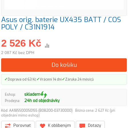
Asus orig. baterie UX435 BATT / COS
POLY / C31N1914
2 526 Kč
2 087 Kč bez DPH
Do košíku
✓
✓
✓
Doprava od 63 Kč
Vrácení 14 dní
Záruka 24 měsíců
skladem
Eshop:
24h od objednávky
Prodejna:
Kód: AA185500050155 (B0B200-03730000)
Běžná cena: 2 627 Kč (při
objednání mimo eshop)
Porovnat
K oblíbeným
Dotazy