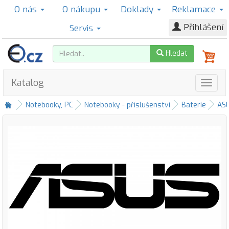
O nás
O nákupu
Doklady
Reklamace
Přihlášení
Servis
Hledat
Katalog
Notebooky, PC
Notebooky - příslušenství
Baterie
AS