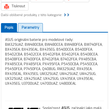
Tisknout
Další oblíbené produkty z této kategorie:
Popis
Parametry
ASUS originální baterie pro modelové řady:
BM325UAZ, BW480CBA, BW480CEA, BW480FEA, BW740FEA,
BX435EA, BX435EAL, BX435EG, B5400CEA, B5400FEA,
B5402CBA, B5402CEA, B5402FBA, B5402FEA, B5408CEA,
B5408FEA, B7400FEA, B7402FBA, B7402FEA, PX485CBA,
PX485CEA, PX485FEA, PX495FEA, P5450CBA, P5450CEA,
P5450FEA, P7450FEA, Q408UG, RM325UAZ, RX435EA,
RX435EAL, RX435EG, UM325UAZ, UM425UAZ, UM425UG,
UX325UAZ, UX425UAZ, UX425UG, UX435EA, UX435EAL,
UX435EG, U3700UAZ, U4700UAZ, U4800EAL
Společnost
ASUS
, začínající jako malá