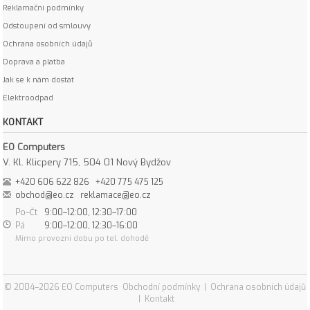
Reklamační podmínky
Odstoupení od smlouvy
Ochrana osobních údajů
Doprava a platba
Jak se k nám dostat
Elektroodpad
KONTAKT
EO Computers
V. Kl. Klicpery 715, 504 01 Nový Bydžov
+420 606 622 826
+420 775 475 125
obchod@eo.cz
reklamace@eo.cz
Po–Čt
9:00–12:00, 12:30–17:00
Pá
9:00–12:00, 12:30–16:00
Mimo provozní dobu po tel. dohodě
© 2004–2026 EO Computers
Obchodní podmínky
|
Ochrana osobních údajů
|
Kontakt