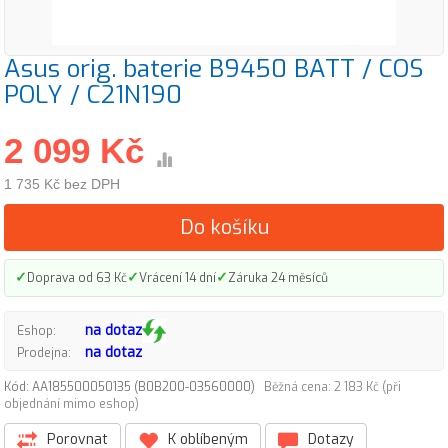
Asus orig. baterie B9450 BATT / COS
POLY / C21N190
2 099 Kč
1 735 Kč bez DPH
Do košíku
✓
✓
✓
Doprava od 63 Kč
Vrácení 14 dní
Záruka 24 měsíců
na dotaz
Eshop:
na dotaz
Prodejna:
Kód: AA185500050135 (B0B200-03560000)
Běžná cena: 2 183 Kč (při
objednání mimo eshop)
Porovnat
K oblíbeným
Dotazy