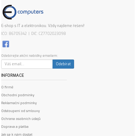
E-shop s IT a elektronikou. Vždy najdeme řešení!
IČO: 86705342 | DIČ: CZ7702023098
Odebírejte akční nabídky emailem:
Odebírat
INFORMACE
O firmě
Obchodní podmínky
Reklamační podmínky
Odstoupení od smlouvy
Ochrana osobních údajů
Doprava a platba
Jak se k nám dostat