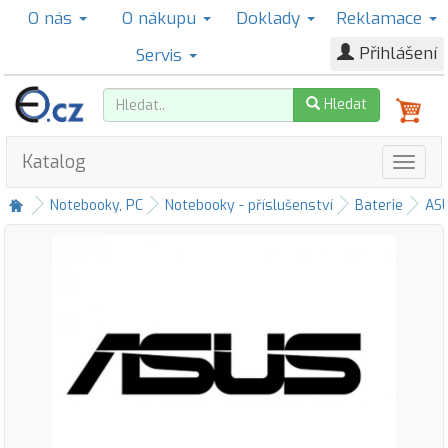
O nás
O nákupu
Doklady
Reklamace
Přihlášení
Servis
Hledat
Katalog
Notebooky, PC
Notebooky - příslušenství
Baterie
AS