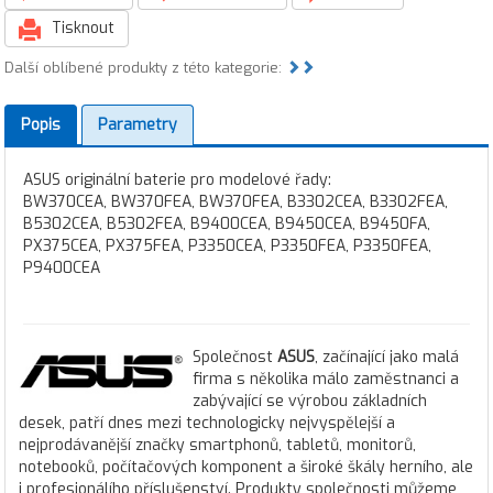
Tisknout
Další oblíbené produkty z této kategorie:
Popis
Parametry
ASUS originální baterie pro modelové řady:
BW370CEA, BW370FEA, BW370FEA, B3302CEA, B3302FEA,
B5302CEA, B5302FEA, B9400CEA, B9450CEA, B9450FA,
PX375CEA, PX375FEA, P3350CEA, P3350FEA, P3350FEA,
P9400CEA
Společnost
ASUS
, začínající jako malá
firma s několika málo zaměstnanci a
zabývající se výrobou základních
desek, patří dnes mezi technologicky nejvyspělejší a
nejprodávanější značky smartphonů, tabletů, monitorů,
notebooků, počítačových komponent a široké škály herního, ale
i profesionálího příslušenství. Produkty společnosti můžeme