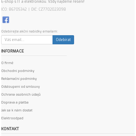
E-shop s IT a elektronikou. Vždy najdeme řešení!
IČO: 86705342 | DIČ: CZ7702023098
Odebírejte akční nabídky emailem:
Odebírat
INFORMACE
O firmě
Obchodní podmínky
Reklamační podmínky
Odstoupení od smlouvy
Ochrana osobních údajů
Doprava a platba
Jak se k nám dostat
Elektroodpad
KONTAKT