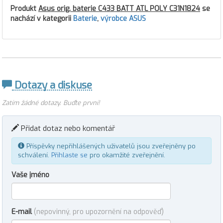
Produkt
Asus orig. baterie C433 BATT ATL POLY C31N1824
se
nachází v kategorii
Baterie
,
výrobce ASUS
Dotazy a diskuse
Zatím žádné dotazy. Buďte první!
Přidat dotaz nebo komentář
Příspěvky nepřihlášených uživatelů jsou zveřejněny po
schválení.
Přihlaste se
pro okamžité zveřejnění.
Vaše jméno
E-mail
(nepovinný, pro upozornění na odpověď)