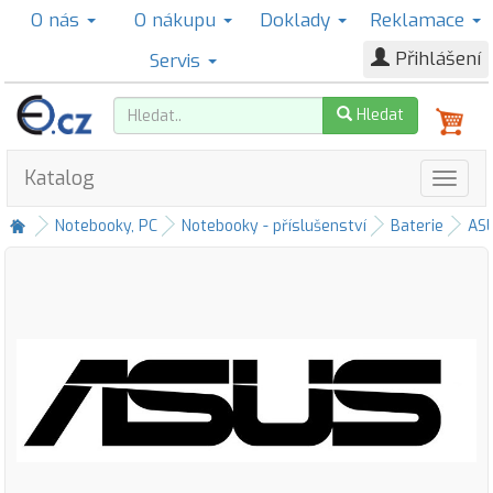
O nás
O nákupu
Doklady
Reklamace
Přihlášení
Servis
Hledat
Katalog
Notebooky, PC
Notebooky - příslušenství
Baterie
AS