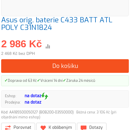
Asus orig. baterie C433 BATT ATL
POLY C31N1824
2 986 Kč
2 468 Kč bez DPH
Do košíku
✓
✓
✓
Doprava od 63 Kč
Vrácení 14 dní
Záruka 24 měsíců
na dotaz
Eshop:
na dotaz
Prodejna:
Kód: AA185500050127 (B0B200-03550000)
Běžná cena: 3 106 Kč (při
objednání mimo eshop)
Porovnat
K oblíbeným
Dotazy